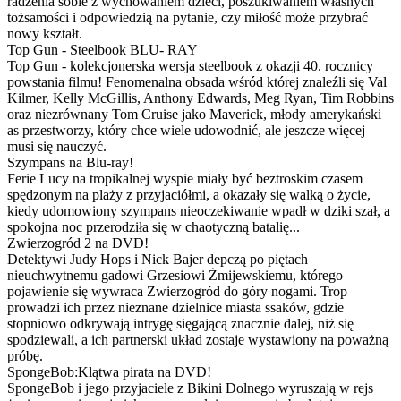
radzenia sobie z wychowaniem dzieci, poszukiwaniem własnych
tożsamości i odpowiedzią na pytanie, czy miłość może przybrać
nowy kształt.
Top Gun - Steelbook BLU- RAY
Top Gun - kolekcjonerska wersja steelbook z okazji 40. rocznicy
powstania filmu! Fenomenalna obsada wśród której znaleźli się Val
Kilmer, Kelly McGillis, Anthony Edwards, Meg Ryan, Tim Robbins
oraz niezrównany Tom Cruise jako Maverick, młody amerykański
as przestworzy, który chce wiele udowodnić, ale jeszcze więcej
musi się nauczyć.
Szympans na Blu-ray!
Ferie Lucy na tropikalnej wyspie miały być beztroskim czasem
spędzonym na plaży z przyjaciółmi, a okazały się walką o życie,
kiedy udomowiony szympans nieoczekiwanie wpadł w dziki szał, a
spokojna noc przerodziła się w chaotyczną batalię...
Zwierzogród 2 na DVD!
Detektywi Judy Hops i Nick Bajer depczą po piętach
nieuchwytnemu gadowi Grzesiowi Żmijewskiemu, którego
pojawienie się wywraca Zwierzogród do góry nogami. Trop
prowadzi ich przez nieznane dzielnice miasta ssaków, gdzie
stopniowo odkrywają intrygę sięgającą znacznie dalej, niż się
spodziewali, a ich partnerski układ zostaje wystawiony na poważną
próbę.
SpongeBob:Klątwa pirata na DVD!
SpongeBob i jego przyjaciele z Bikini Dolnego wyruszają w rejs