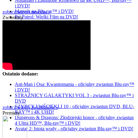
Aquaman i Zaginione Królestwo na 4K UHD™, Blu-ray™
i DVD!
Marvels na Blu-ray™ i DVD!
zobacz więcej newsów »
Psi Patrol: Wielki Film na DVD!
Zwiastuny
Ostatnio dodane:
Ant-Man i Osa: Kwantomania - oficjalny zwiastun Blu-ray™
i DVD!
STRAŻNICY GALAKTYKI VOL 3 - zwiastun Blu-ray™ i
DVD
SZYBCY I WŚCIEKLI 10 - oficjalny zwiastun DVD, BLU-
zobacz więcej zwiastunów »
RAY™ i 4K UHD!
Premiery
Dungeons & Dragons: Złodziejski honor - oficjalny zwiastun
4 Ultra HD™, Blu-ray™ i DVD!
Avatar 2: Istota wody - oficjalny zwiastun Blu-ray™ i DVD!