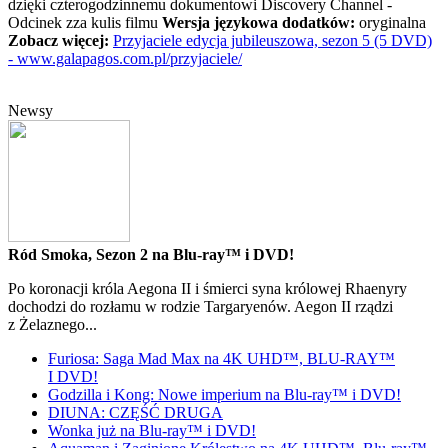
dzięki czterogodzinnemu dokumentowi Discovery Channel -
Odcinek zza kulis filmu
Wersja językowa dodatków:
oryginalna
Zobacz więcej:
Przyjaciele edycja jubileuszowa, sezon 5 (5 DVD)
- www.galapagos.com.pl/przyjaciele/
Newsy
Ród Smoka, Sezon 2 na Blu-ray™ i DVD!
Po koronacji króla Aegona II i śmierci syna królowej Rhaenyry
dochodzi do rozłamu w rodzie Targaryenów. Aegon II rządzi
z Żelaznego...
Furiosa: Saga Mad Max na 4K UHD™, BLU-RAY™
I DVD!
Godzilla i Kong: Nowe imperium na Blu-ray™ i DVD!
DIUNA: CZĘŚĆ DRUGA
Wonka już na Blu-ray™ i DVD!