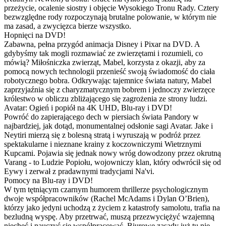
przeżycie, ocalenie siostry i objęcie Wysokiego Tronu Rady. Cztery
bezwzględne rody rozpoczynają brutalne polowanie, w którym nie
ma zasad, a zwycięzca bierze wszystko.
Hopnięci na DVD!
Zabawna, pełna przygód animacja Disney i Pixar na DVD. A
gdybyśmy tak mogli rozmawiać ze zwierzętami i rozumieli, co
mówią? Miłośniczka zwierząt, Mabel, korzysta z okazji, aby za
pomocą nowych technologii przenieść swoją świadomość do ciała
robotycznego bobra. Odkrywając tajemnice świata natury, Mabel
zaprzyjaźnia się z charyzmatycznym bobrem i jednoczy zwierzęce
królestwo w obliczu zbliżającego się zagrożenia ze strony ludzi.
Avatar: Ogień i popiół na 4K UHD, Blu-ray i DVD!
Powróć do zapierającego dech w piersiach świata Pandory w
najbardziej, jak dotąd, monumentalnej odsłonie sagi Avatar. Jake i
Neytiri mierzą się z bolesną stratą i wyruszają w podróż przez
spektakularne i nieznane krainy z koczowniczymi Wietrznymi
Kupcami. Pojawia się jednak nowy wróg dowodzony przez okrutną
Varang - to Ludzie Popiołu, wojowniczy klan, który odwrócił się od
Eywy i zerwał z pradawnymi tradycjami Na'vi.
Pomocy na Blu-ray i DVD!
W tym tętniącym czarnym humorem thrillerze psychologicznym
dwoje współpracowników (Rachel McAdams i Dylan O’Brien),
którzy jako jedyni uchodzą z życiem z katastrofy samolotu, trafia na
bezludną wyspę. Aby przetrwać, muszą przezwyciężyć wzajemną
niechęć i nauczyć się współpracować. Biurowe zasady już tu nie