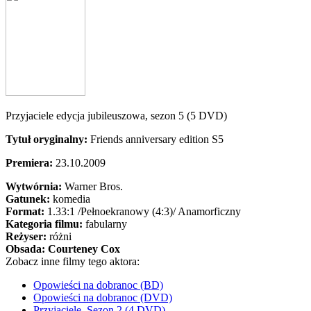
Przyjaciele edycja jubileuszowa, sezon 5 (5 DVD)
Tytuł oryginalny:
Friends anniversary edition S5
Premiera:
23.10.2009
Wytwórnia:
Warner Bros.
Gatunek:
komedia
Format:
1.33:1
/Pełnoekranowy (4:3)/
Anamorficzny
Kategoria filmu:
fabularny
Reżyser:
różni
Obsada:
Courteney Cox
Zobacz inne filmy tego aktora:
Opowieści na dobranoc (BD)
Opowieści na dobranoc (DVD)
Przyjaciele, Sezon 2 (4 DVD)