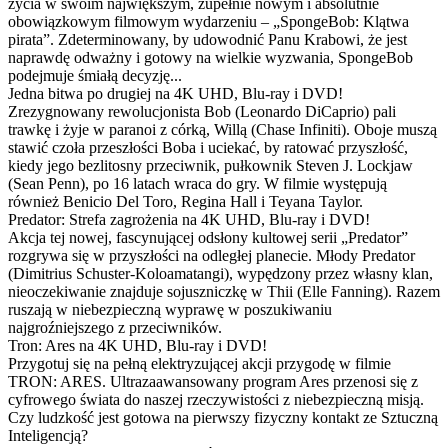
życia w swoim największym, zupełnie nowym i absolutnie
obowiązkowym filmowym wydarzeniu – „SpongeBob: Klątwa
pirata”. Zdeterminowany, by udowodnić Panu Krabowi, że jest
naprawdę odważny i gotowy na wielkie wyzwania, SpongeBob
podejmuje śmiałą decyzję...
Jedna bitwa po drugiej na 4K UHD, Blu-ray i DVD!
Zrezygnowany rewolucjonista Bob (Leonardo DiCaprio) pali
trawkę i żyje w paranoi z córką, Willą (Chase Infiniti). Oboje muszą
stawić czoła przeszłości Boba i uciekać, by ratować przyszłość,
kiedy jego bezlitosny przeciwnik, pułkownik Steven J. Lockjaw
(Sean Penn), po 16 latach wraca do gry. W filmie występują
również Benicio Del Toro, Regina Hall i Teyana Taylor.
Predator: Strefa zagrożenia na 4K UHD, Blu-ray i DVD!
Akcja tej nowej, fascynującej odsłony kultowej serii „Predator”
rozgrywa się w przyszłości na odległej planecie. Młody Predator
(Dimitrius Schuster-Koloamatangi), wypędzony przez własny klan,
nieoczekiwanie znajduje sojuszniczkę w Thii (Elle Fanning). Razem
ruszają w niebezpieczną wyprawę w poszukiwaniu
najgroźniejszego z przeciwników.
Tron: Ares na 4K UHD, Blu-ray i DVD!
Przygotuj się na pełną elektryzującej akcji przygodę w filmie
TRON: ARES. Ultrazaawansowany program Ares przenosi się z
cyfrowego świata do naszej rzeczywistości z niebezpieczną misją.
Czy ludzkość jest gotowa na pierwszy fizyczny kontakt ze Sztuczną
Inteligencją?