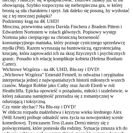
obowiązują. Szybko rozpoczyna się niebezpieczna gra, w której
bronią są siła charakteru i spryt. Jak daleko się posuną, by wydostać
się z tej mrocznej pułapki?
Podziemny krąg na 4K UHD!
Mroczna, przewrotna satyra Davida Finchera z Bradem Pittem i
Edwardem Nortonem w rolach głównych. Popisowy występ
Nortona jako cierpiącego na chroniczną bezsenność
konsumpcyjnego maniaka, który poznaje cynicznego sprzedawcę
mydła (Pitt). Razem wyruszają na buntowniczą, egzystencjalną
krucjatę, która zaprowadzi ich na skraj fizycznych i psychicznych
granic. Ponadto ich relację komplikuje kobieta (Helena Bonham
Carter).
Wichrowe Wzgórza - na 4K UHD, Blu-ray i DVD!
„Wichrowe Wzgórza” Emerald Fennell, to odważna i oryginalna
interpretacja jednej z najwspanialszych historii miłosnych wszech
czasów. Margot Robbie jako Cathy oraz Jacob Elordi w roli
Heathcliffa. Epicka opowieść o pożądaniu, miłości i szaleństwie, w
której zakazana namiętność przeradza się z romantycznej w
odurzającą i toksyczną.
Czy mnie słychac? Na Blu-ray i DVD!
W obliczu rozpadu małżeństwa i kryzysu wieku średniego Alex
(Will Arnett) próbuje odnaleźć sens życia na nowojorskiej scenie
komediowej. Tymczasem Tess (Laura Dern) mierzy się z
poświęceniami, które poniosła dla rodziny. Sytuacja zmusza ich do