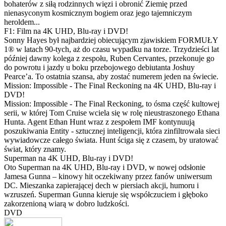
bohaterów z siłą rodzinnych więzi i obronić Ziemię przed
nienasyconym kosmicznym bogiem oraz jego tajemniczym
heroldem...
F1: Film na 4K UHD, Blu-ray i DVD!
Sonny Hayes był najbardziej obiecującym zjawiskiem FORMUŁY
1® w latach 90-tych, aż do czasu wypadku na torze. Trzydzieści lat
później dawny kolega z zespołu, Ruben Cervantes, przekonuje go
do powrotu i jazdy u boku przebojowego debiutanta Joshuy
Pearce’a. To ostatnia szansa, aby zostać numerem jeden na świecie.
Mission: Impossible - The Final Reckoning na 4K UHD, Blu-ray i
DVD!
Mission: Impossible - The Final Reckoning, to ósma część kultowej
serii, w której Tom Cruise wciela się w rolę nieustraszonego Ethana
Hunta. Agent Ethan Hunt wraz z zespołem IMF kontynuują
poszukiwania Entity - sztucznej inteligencji, która zinfiltrowała sieci
wywiadowcze całego świata. Hunt ściga się z czasem, by uratować
świat, który znamy.
Superman na 4K UHD, Blu-ray i DVD!
Oto Superman na 4K UHD, Blu-ray i DVD, w nowej odsłonie
Jamesa Gunna – kinowy hit oczekiwany przez fanów uniwersum
DC. Mieszanka zapierającej dech w piersiach akcji, humoru i
wzruszeń. Superman Gunna kieruje się współczuciem i głęboko
zakorzenioną wiarą w dobro ludzkości.
DVD