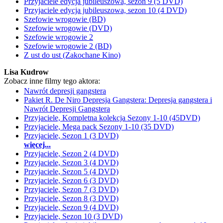
Przyjaciele edycja jubileuszowa, sezon 9 (5 DVD)
Przyjaciele edycja jubileuszowa, sezon 10 (4 DVD)
Szefowie wrogowie (BD)
Szefowie wrogowie (DVD)
Szefowie wrogowie 2
Szefowie wrogowie 2 (BD)
Z ust do ust (Zakochane Kino)
Lisa Kudrow
Zobacz inne filmy tego aktora:
Nawrót depresji gangstera
Pakiet R. De Niro Depresja Gangstera: Depresja gangstera i
Nawrót Depresji Gangstera
Przyjaciele, Kompletna kolekcja Sezony 1-10 (45DVD)
Przyjaciele, Mega pack Sezony 1-10 (35 DVD)
Przyjaciele, Sezon 1 (3 DVD)
więcej...
Przyjaciele, Sezon 2 (4 DVD)
Przyjaciele, Sezon 3 (4 DVD)
Przyjaciele, Sezon 5 (4 DVD)
Przyjaciele, Sezon 6 (3 DVD)
Przyjaciele, Sezon 7 (3 DVD)
Przyjaciele, Sezon 8 (3 DVD)
Przyjaciele, Sezon 9 (4 DVD)
Przyjaciele, Sezon 10 (3 DVD)