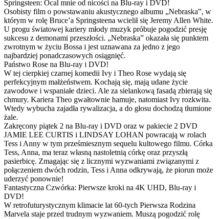
Springsteen: Ocal mnie od nicości na Blu-ray i DVD!
Osobisty film o powstawaniu akustycznego albumu „Nebraska”, w
którym w rolę Bruce’a Springsteena wcielił się Jeremy Allen White.
U progu światowej kariery młody muzyk próbuje pogodzić presję
sukcesu z demonami przeszłości. „Nebraska” okazała się punktem
zwrotnym w życiu Bossa i jest uznawana za jedno z jego
najbardziej ponadczasowych osiągnięć.
Państwo Rose na Blu-ray i DVD!
W tej cierpkiej czarnej komedii Ivy i Theo Rose wydają się
perfekcyjnym małżeństwem. Kochają się, mają udane życie
zawodowe i wspaniałe dzieci. Ale za sielankową fasadą zbierają się
chmury. Kariera Theo gwałtownie hamuje, natomiast Ivy rozkwita.
Wtedy wybucha zajadła rywalizacja, a do głosu dochodzą tłumione
żale.
Zakręcony piątek 2 na Blu-ray i DVD oraz w pakiecie 2 DVD
JAMIE LEE CURTIS i LINDSAY LOHAN powracają w rolach
Tess i Anny w tym prześmiesznym sequelu kultowego filmu. Córka
Tess, Anna, ma teraz własną nastoletnią córkę oraz przyszłą
pasierbicę. Zmagając się z licznymi wyzwaniami związanymi z
połączeniem dwóch rodzin, Tess i Anna odkrywają, że piorun może
uderzyć ponownie!
Fantastyczna Czwórka: Pierwsze kroki na 4K UHD, Blu-ray i
DVD!
W retrofuturystycznym klimacie lat 60-tych Pierwsza Rodzina
Marvela staje przed trudnym wyzwaniem. Muszą pogodzić rolę