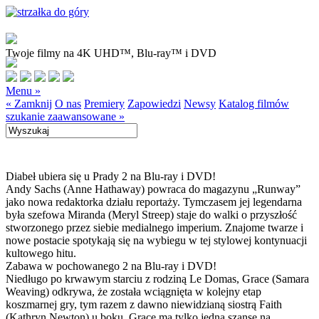
Twoje filmy na 4K UHD™, Blu-ray™ i DVD
Menu »
« Zamknij
O nas
Premiery
Zapowiedzi
Newsy
Katalog filmów
szukanie zaawansowane »
Diabeł ubiera się u Prady 2 na Blu-ray i DVD!
Andy Sachs (Anne Hathaway) powraca do magazynu „Runway”
jako nowa redaktorka działu reportaży. Tymczasem jej legendarna
była szefowa Miranda (Meryl Streep) staje do walki o przyszłość
stworzonego przez siebie medialnego imperium. Znajome twarze i
nowe postacie spotykają się na wybiegu w tej stylowej kontynuacji
kultowego hitu.
Zabawa w pochowanego 2 na Blu-ray i DVD!
Niedługo po krwawym starciu z rodziną Le Domas, Grace (Samara
Weaving) odkrywa, że została wciągnięta w kolejny etap
koszmarnej gry, tym razem z dawno niewidzianą siostrą Faith
(Kathryn Newton) u boku. Grace ma tylko jedną szansę na