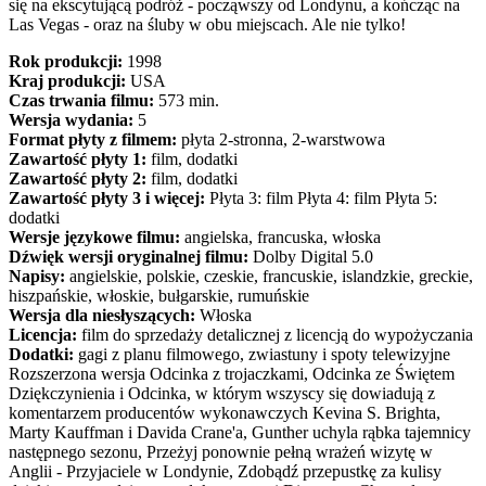
się na ekscytującą podróż - począwszy od Londynu, a kończąc na
Las Vegas - oraz na śluby w obu miejscach. Ale nie tylko!
Rok produkcji:
1998
Kraj produkcji:
USA
Czas trwania filmu:
573 min.
Wersja wydania:
5
Format płyty z filmem:
płyta 2-stronna, 2-warstwowa
Zawartość płyty 1:
film, dodatki
Zawartość płyty 2:
film, dodatki
Zawartość płyty 3 i więcej:
Płyta 3: film Płyta 4: film Płyta 5:
dodatki
Wersje językowe filmu:
angielska, francuska, włoska
Dźwięk wersji oryginalnej filmu:
Dolby Digital 5.0
Napisy:
angielskie, polskie, czeskie, francuskie, islandzkie, greckie,
hiszpańskie, włoskie, bułgarskie, rumuńskie
Wersja dla niesłyszących:
Włoska
Licencja:
film do sprzedaży detalicznej z licencją do wypożyczania
Dodatki:
gagi z planu filmowego, zwiastuny i spoty telewizyjne
Rozszerzona wersja Odcinka z trojaczkami, Odcinka ze Świętem
Dziękczynienia i Odcinka, w którym wszyscy się dowiadują z
komentarzem producentów wykonawczych Kevina S. Brighta,
Marty Kauffman i Davida Crane'a, Gunther uchyla rąbka tajemnicy
następnego sezonu, Przeżyj ponownie pełną wrażeń wizytę w
Anglii - Przyjaciele w Londynie, Zdobądź przepustkę za kulisy