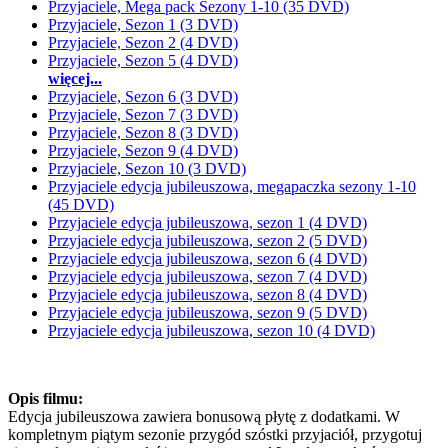
Przyjaciele, Mega pack Sezony 1-10 (35 DVD)
Przyjaciele, Sezon 1 (3 DVD)
Przyjaciele, Sezon 2 (4 DVD)
Przyjaciele, Sezon 5 (4 DVD)
więcej...
Przyjaciele, Sezon 6 (3 DVD)
Przyjaciele, Sezon 7 (3 DVD)
Przyjaciele, Sezon 8 (3 DVD)
Przyjaciele, Sezon 9 (4 DVD)
Przyjaciele, Sezon 10 (3 DVD)
Przyjaciele edycja jubileuszowa, megapaczka sezony 1-10
(45 DVD)
Przyjaciele edycja jubileuszowa, sezon 1 (4 DVD)
Przyjaciele edycja jubileuszowa, sezon 2 (5 DVD)
Przyjaciele edycja jubileuszowa, sezon 6 (4 DVD)
Przyjaciele edycja jubileuszowa, sezon 7 (4 DVD)
Przyjaciele edycja jubileuszowa, sezon 8 (4 DVD)
Przyjaciele edycja jubileuszowa, sezon 9 (5 DVD)
Przyjaciele edycja jubileuszowa, sezon 10 (4 DVD)
Opis filmu:
Edycja jubileuszowa zawiera bonusową płytę z dodatkami. W
kompletnym piątym sezonie przygód szóstki przyjaciół, przygotuj