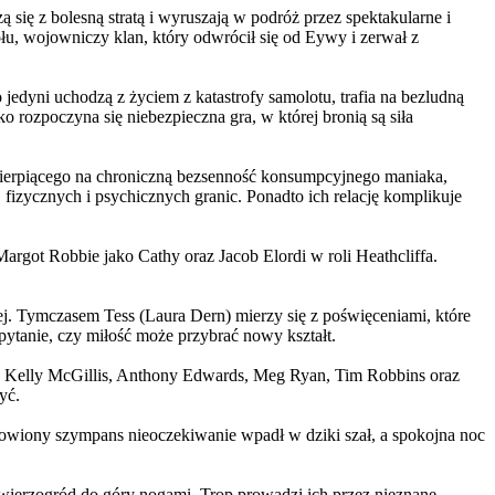
 się z bolesną stratą i wyruszają w podróż przez spektakularne i
, wojowniczy klan, który odwrócił się od Eywy i zerwał z
yni uchodzą z życiem z katastrofy samolotu, trafia na bezludną
rozpoczyna się niebezpieczna gra, w której bronią są siła
ierpiącego na chroniczną bezsenność konsumpcyjnego maniaka,
 fizycznych i psychicznych granic. Ponadto ich relację komplikuje
argot Robbie jako Cathy oraz Jacob Elordi w roli Heathcliffa.
ej. Tymczasem Tess (Laura Dern) mierzy się z poświęceniami, które
ytanie, czy miłość może przybrać nowy kształt.
er, Kelly McGillis, Anthony Edwards, Meg Ryan, Tim Robbins oraz
yć.
omowiony szympans nieoczekiwanie wpadł w dziki szał, a spokojna noc
ierzogród do góry nogami. Trop prowadzi ich przez nieznane