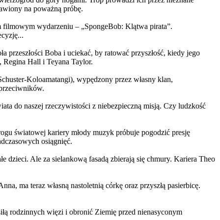
ystawiony na poważną próbę.
m filmowym wydarzeniu – „SpongeBob: Klątwa pirata”.
yzję...
a przeszłości Boba i uciekać, by ratować przyszłość, kiedy jego
 Regina Hall i Teyana Taylor.
us Schuster-Koloamatangi), wypędzony przez własny klan,
 przeciwników.
ata do naszej rzeczywistości z niebezpieczną misją. Czy ludzkość
rogu światowej kariery młody muzyk próbuje pogodzić presję
nadczasowych osiągnięć.
 dzieci. Ale za sielankową fasadą zbierają się chmury. Kariera Theo
ma teraz własną nastoletnią córkę oraz przyszłą pasierbicę.
iłą rodzinnych więzi i obronić Ziemię przed nienasyconym