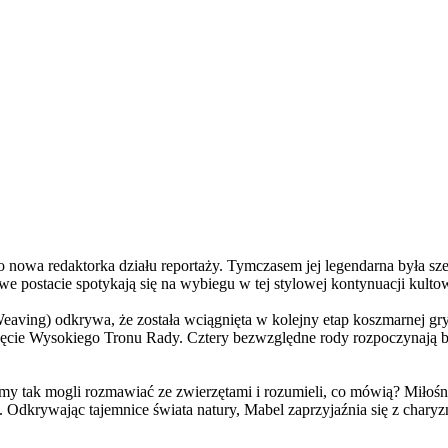
a redaktorka działu reportaży. Tymczasem jej legendarna była szefo
e postacie spotykają się na wybiegu w tej stylowej kontynuacji kulto
ving) odkrywa, że została wciągnięta w kolejny etap koszmarnej gry
 objęcie Wysokiego Tronu Rady. Cztery bezwzględne rody rozpoczynają 
 tak mogli rozmawiać ze zwierzętami i rozumieli, co mówią? Miłośni
. Odkrywając tajemnice świata natury, Mabel zaprzyjaźnia się z char