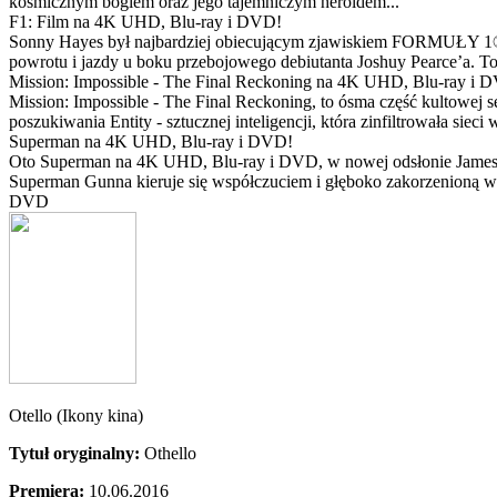
kosmicznym bogiem oraz jego tajemniczym heroldem...
F1: Film na 4K UHD, Blu-ray i DVD!
Sonny Hayes był najbardziej obiecującym zjawiskiem FORMUŁY 1® w 
powrotu i jazdy u boku przebojowego debiutanta Joshuy Pearce’a. To 
Mission: Impossible - The Final Reckoning na 4K UHD, Blu-ray i 
Mission: Impossible - The Final Reckoning, to ósma część kultowej 
poszukiwania Entity - sztucznej inteligencji, która zinfiltrowała sie
Superman na 4K UHD, Blu-ray i DVD!
Oto Superman na 4K UHD, Blu-ray i DVD, w nowej odsłonie Jamesa 
Superman Gunna kieruje się współczuciem i głęboko zakorzenioną wi
DVD
Otello (Ikony kina)
Tytuł oryginalny:
Othello
Premiera:
10.06.2016