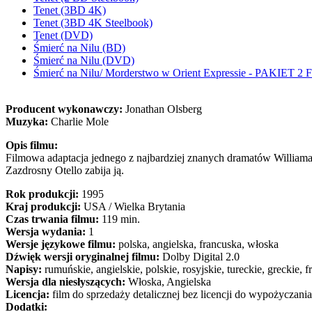
Tenet (3BD 4K)
Tenet (3BD 4K Steelbook)
Tenet (DVD)
Śmierć na Nilu (BD)
Śmierć na Nilu (DVD)
Śmierć na Nilu/ Morderstwo w Orient Expressie - PAKIET
Producent wykonawczy:
Jonathan Olsberg
Muzyka:
Charlie Mole
Opis filmu:
Filmowa adaptacja jednego z najbardziej znanych dramatów Williama
Zazdrosny Otello zabija ją.
Rok produkcji:
1995
Kraj produkcji:
USA / Wielka Brytania
Czas trwania filmu:
119 min.
Wersja wydania:
1
Wersje językowe filmu:
polska, angielska, francuska, włoska
Dźwięk wersji oryginalnej filmu:
Dolby Digital 2.0
Napisy:
rumuńskie, angielskie, polskie, rosyjskie, tureckie, greckie, 
Wersja dla niesłyszących:
Włoska, Angielska
Licencja:
film do sprzedaży detalicznej bez licencji do wypożyczania
Dodatki: