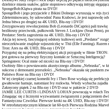
dzielnice miasta ssaków, gdzie stopniowo odkrywają intrygę sięgającą
SpongeBob:Klątwa pirata na DVD!
SpongeBob i jego przyjaciele z Bikini Dolnego wyruszają w rejs 
Zdeterminowany, by udowodnić Panu Krabowi, że jest naprawdę odw
Jedna bitwa po drugiej na 4K UHD, Blu-ray i DVD!
Zrezygnowany rewolucjonista Bob (Leonardo DiCaprio) pali trawkę i ż
bezlitosny przeciwnik, pułkownik Steven J. Lockjaw (Sean Penn), po 
Predator: Strefa zagrożenia na 4K UHD, Blu-ray i DVD!
Akcja tej nowej, fascynującej odsłony kultowej serii „Predator” roz
nieoczekiwanie znajduje sojuszniczkę w Thii (Elle Fanning). Razem
Tron: Ares na 4K UHD, Blu-ray i DVD!
Przygotuj się na pełną elektryzującej akcji przygodę w filmie TRON
jest gotowa na pierwszy fizyczny kontakt ze Sztuczną Inteligencją?
Springsteen: Ocal mnie od nicości na Blu-ray i DVD!
Osobisty film o powstawaniu akustycznego albumu „Nebraska”, w któ
sukcesu z demonami przeszłości. „Nebraska” okazała się punktem zw
Państwo Rose na Blu-ray i DVD!
W tej cierpkiej czarnej komedii Ivy i Theo Rose wydają się perfekcy
gwałtownie hamuje, natomiast Ivy rozkwita. Wtedy wybucha zajadła r
Zakręcony piątek 2 na Blu-ray i DVD oraz w pakiecie 2 DVD
JAMIE LEE CURTIS i LINDSAY LOHAN powracają w rolach Tess i Anny
Zmagając się z licznymi wyzwaniami związanymi z połączeniem dwóc
Fantastyczna Czwórka: Pierwsze kroki na 4K UHD, Blu-ray i DVD!
W retrofuturystycznym klimacie lat 60-tych Pierwsza Rodzina Marve