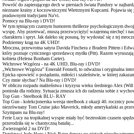
Powróć do zapierającego dech w piersiach świata Pandory w najbardzie
nieznane krainy z koczowniczymi Wietrznymi Kupcami. Pojawia się 
pradawnymi tradycjami Na'vi.
Pomocy na Blu-ray i DVD!
W tym tętniącym czarnym humorem thrillerze psychologicznym dwoje
wyspę. Aby przetrwać, muszą przezwyciężyć wzajemną niechęć i naucz
charakteru i spryt. Jak daleko się posuną, by wydostać się z tej mrocz
Podziemny krąg na 4K UHD!
Mroczna, przewrotna satyra Davida Finchera z Bradem Pittem i Ed
który poznaje cynicznego sprzedawcę mydła (Pitt). Razem wyruszają n
kobieta (Helena Bonham Carter).
Wichrowe Wzgórza - na 4K UHD, Blu-ray i DVD!
„Wichrowe Wzgórza” Emerald Fennell, to odważna i oryginalna interpr
Epicka opowieść o pożądaniu, miłości i szaleństwie, w której zakaza
Czy mnie słychac? Na Blu-ray i DVD!
W obliczu rozpadu małżeństwa i kryzysu wieku średniego Alex (Will 
poniosła dla rodziny. Sytuacja zmusza ich do radzenia sobie z wych
Top Gun - Steelbook BLU- RAY
Top Gun - kolekcjonerska wersja steelbook z okazji 40. rocznicy po
niezrównany Tom Cruise jako Maverick, młody amerykański as przestw
Szympans na Blu-ray!
Ferie Lucy na tropikalnej wyspie miały być beztroskim czasem spędz
przerodziła się w chaotyczną batalię...
Zwierzogród 2 na DVD!
Detektywi Judy Hops i Nick Bajer depczą po piętach nieuchwytnemu