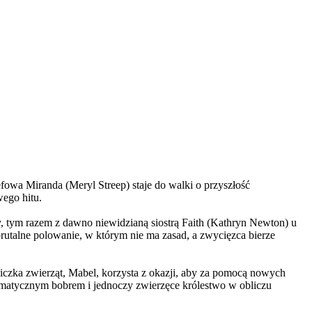
wa Miranda (Meryl Streep) staje do walki o przyszłość
wego hitu.
, tym razem z dawno niewidzianą siostrą Faith (Kathryn Newton) u
brutalne polowanie, w którym nie ma zasad, a zwycięzca bierze
czka zwierząt, Mabel, korzysta z okazji, aby za pomocą nowych
yzmatycznym bobrem i jednoczy zwierzęce królestwo w obliczu