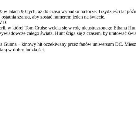
latach 90-tych, aż do czasu wypadku na torze. Trzydzieści lat późn
ostatnia szansa, aby zostać numerem jeden na świecie.
DVD!
serii, w której Tom Cruise wciela się w rolę nieustraszonego Ethana 
ci wywiadowcze całego świata. Hunt ściga się z czasem, by uratować świ
Gunna – kinowy hit oczekiwany przez fanów uniwersum DC. Mieszanka
arą w dobro ludzkości.