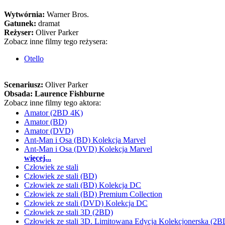
Wytwórnia:
Warner Bros.
Gatunek:
dramat
Reżyser:
Oliver Parker
Zobacz inne filmy tego reżysera:
Otello
Scenariusz:
Oliver Parker
Obsada:
Laurence Fishburne
Zobacz inne filmy tego aktora:
Amator (2BD 4K)
Amator (BD)
Amator (DVD)
Ant-Man i Osa (BD) Kolekcja Marvel
Ant-Man i Osa (DVD) Kolekcja Marvel
więcej...
Człowiek ze stali
Człowiek ze stali (BD)
Człowiek ze stali (BD) Kolekcja DC
Człowiek ze stali (BD) Premium Collection
Człowiek ze stali (DVD) Kolekcja DC
Człowiek ze stali 3D (2BD)
Człowiek ze stali 3D. Limitowana Edycja Kolekcjonerska (2B