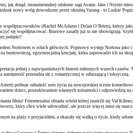
j, jak dotąd, monumentalnej odsłonie sagi Avatar. Jake i Neytiri mierzą
jednak nowy wróg dowodzony przez okrutną Varang - to Ludzie Popiołu
 współpracowników (Rachel McAdams i Dylan O’Brien), którzy jako jed
yć się współpracować. Biurowe zasady już tu nie obowiązują. Szybko 
nej pułapki?
wardem Nortonem w rolach głównych. Popisowy występ Nortona jako c
a buntowniczą, egzystencjalną krucjatę, która zaprowadzi ich na skraj
etacja jednej z najwspanialszych historii miłosnych wszech czasów. M
na namiętność przeradza się z romantycznej w odurzającą i toksyczną.
Arnett) próbuje odnaleźć sens życia na nowojorskiej scenie komediow
owaniem dzieci, poszukiwaniem własnych tożsamości i odpowiedzią na p
wstania filmu! Fenomenalna obsada wśród której znaleźli się Val Kilm
orzy, który chce wiele udowodnić, ale jeszcze więcej musi się naucz
onym na plaży z przyjaciółmi, a okazały się walką o życie, kiedy ud
 gadowi Grzesiowi Żmijewskiemu, którego pojawienie się wywraca Zw