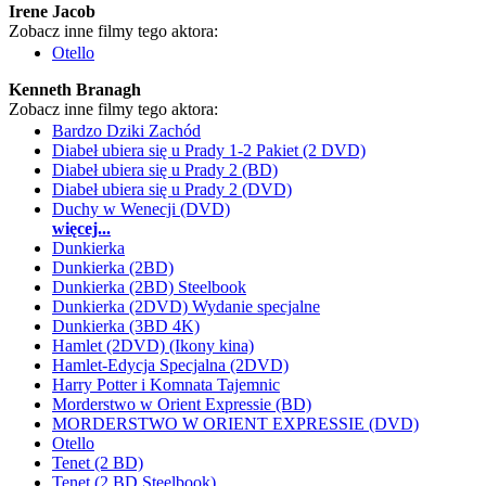
Irene Jacob
Zobacz inne filmy tego aktora:
Otello
Kenneth Branagh
Zobacz inne filmy tego aktora:
Bardzo Dziki Zachód
Diabeł ubiera się u Prady 1-2 Pakiet (2 DVD)
Diabeł ubiera się u Prady 2 (BD)
Diabeł ubiera się u Prady 2 (DVD)
Duchy w Wenecji (DVD)
więcej...
Dunkierka
Dunkierka (2BD)
Dunkierka (2BD) Steelbook
Dunkierka (2DVD) Wydanie specjalne
Dunkierka (3BD 4K)
Hamlet (2DVD) (Ikony kina)
Hamlet-Edycja Specjalna (2DVD)
Harry Potter i Komnata Tajemnic
Morderstwo w Orient Expressie (BD)
MORDERSTWO W ORIENT EXPRESSIE (DVD)
Otello
Tenet (2 BD)
Tenet (2 BD Steelbook)