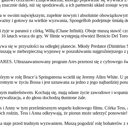
 znacznie dalej, niż się spodziewali, a ich partnerski układ zostaje w
życia w swoim największym, zupełnie nowym i absolutnie obowiązkowy
ażny i gotowy na wielkie wyzwania, SpongeBob podejmuje śmiałą dec
yje w paranoi z córką, Willą (Chase Infiniti). Oboje muszą stawić czoł
16 latach wraca do gry. W filmie występują również Benicio Del Toro,
grywa się w przyszłości na odległej planecie. Młody Predator (Dimitri
 ruszają w niebezpieczną wyprawę w poszukiwaniu najgroźniejszego z
: ARES. Ultrazaawansowany program Ares przenosi się z cyfrowego świ
rym w rolę Bruce’a Springsteena wcielił się Jeremy Allen White. U p
rotnym w życiu Bossa i jest uznawana za jedno z jego najbardziej po
jnym małżeństwem. Kochają się, mają udane życie zawodowe i wspaniałe
ywalizacja, a do głosu dochodzą tłumione żale.
 w tym prześmiesznym sequelu kultowego filmu. Córka Tess, Anna, 
h rodzin, Tess i Anna odkrywają, że piorun może uderzyć ponownie!
la staje przed trudnym wyzwaniem. Muszą pogodzić rolę bohaterów z s