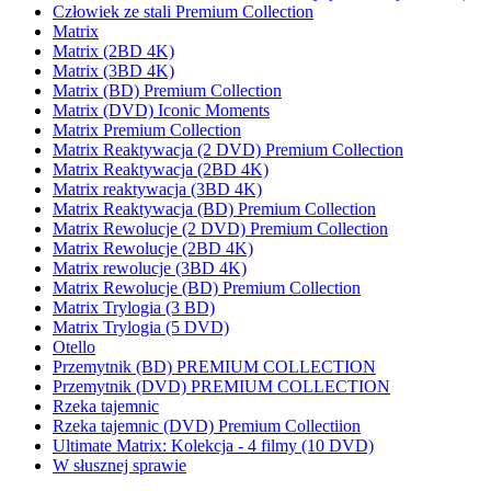
Człowiek ze stali Premium Collection
Matrix
Matrix (2BD 4K)
Matrix (3BD 4K)
Matrix (BD) Premium Collection
Matrix (DVD) Iconic Moments
Matrix Premium Collection
Matrix Reaktywacja (2 DVD) Premium Collection
Matrix Reaktywacja (2BD 4K)
Matrix reaktywacja (3BD 4K)
Matrix Reaktywacja (BD) Premium Collection
Matrix Rewolucje (2 DVD) Premium Collection
Matrix Rewolucje (2BD 4K)
Matrix rewolucje (3BD 4K)
Matrix Rewolucje (BD) Premium Collection
Matrix Trylogia (3 BD)
Matrix Trylogia (5 DVD)
Otello
Przemytnik (BD) PREMIUM COLLECTION
Przemytnik (DVD) PREMIUM COLLECTION
Rzeka tajemnic
Rzeka tajemnic (DVD) Premium Collectiion
Ultimate Matrix: Kolekcja - 4 filmy (10 DVD)
W słusznej sprawie