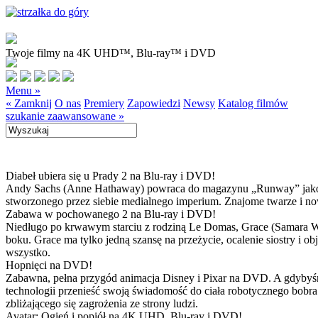
Twoje filmy na 4K UHD™, Blu-ray™ i DVD
Menu »
« Zamknij
O nas
Premiery
Zapowiedzi
Newsy
Katalog filmów
szukanie zaawansowane »
Diabeł ubiera się u Prady 2 na Blu-ray i DVD!
Andy Sachs (Anne Hathaway) powraca do magazynu „Runway” jako now
stworzonego przez siebie medialnego imperium. Znajome twarze i now
Zabawa w pochowanego 2 na Blu-ray i DVD!
Niedługo po krwawym starciu z rodziną Le Domas, Grace (Samara Wea
boku. Grace ma tylko jedną szansę na przeżycie, ocalenie siostry i
wszystko.
Hopnięci na DVD!
Zabawna, pełna przygód animacja Disney i Pixar na DVD. A gdybyśmy
technologii przenieść swoją świadomość do ciała robotycznego bobra
zbliżającego się zagrożenia ze strony ludzi.
Avatar: Ogień i popiół na 4K UHD, Blu-ray i DVD!