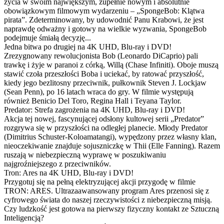
życia w swoim największym, zupełnie nowym i absolutnie
obowiązkowym filmowym wydarzeniu – „SpongeBob: Klątwa
pirata”. Zdeterminowany, by udowodnić Panu Krabowi, że jest
naprawdę odważny i gotowy na wielkie wyzwania, SpongeBob
podejmuje śmiałą decyzję...
Jedna bitwa po drugiej na 4K UHD, Blu-ray i DVD!
Zrezygnowany rewolucjonista Bob (Leonardo DiCaprio) pali
trawkę i żyje w paranoi z córką, Willą (Chase Infiniti). Oboje muszą
stawić czoła przeszłości Boba i uciekać, by ratować przyszłość,
kiedy jego bezlitosny przeciwnik, pułkownik Steven J. Lockjaw
(Sean Penn), po 16 latach wraca do gry. W filmie występują
również Benicio Del Toro, Regina Hall i Teyana Taylor.
Predator: Strefa zagrożenia na 4K UHD, Blu-ray i DVD!
Akcja tej nowej, fascynującej odsłony kultowej serii „Predator”
rozgrywa się w przyszłości na odległej planecie. Młody Predator
(Dimitrius Schuster-Koloamatangi), wypędzony przez własny klan,
nieoczekiwanie znajduje sojuszniczkę w Thii (Elle Fanning). Razem
ruszają w niebezpieczną wyprawę w poszukiwaniu
najgroźniejszego z przeciwników.
Tron: Ares na 4K UHD, Blu-ray i DVD!
Przygotuj się na pełną elektryzującej akcji przygodę w filmie
TRON: ARES. Ultrazaawansowany program Ares przenosi się z
cyfrowego świata do naszej rzeczywistości z niebezpieczną misją.
Czy ludzkość jest gotowa na pierwszy fizyczny kontakt ze Sztuczną
Inteligencją?