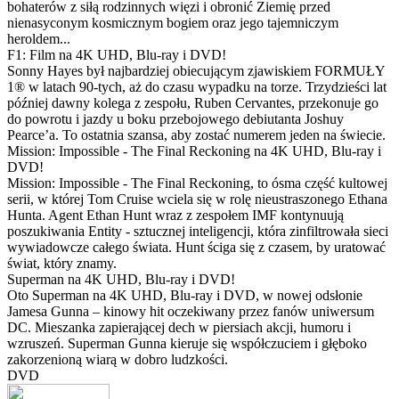
bohaterów z siłą rodzinnych więzi i obronić Ziemię przed
nienasyconym kosmicznym bogiem oraz jego tajemniczym
heroldem...
F1: Film na 4K UHD, Blu-ray i DVD!
Sonny Hayes był najbardziej obiecującym zjawiskiem FORMUŁY
1® w latach 90-tych, aż do czasu wypadku na torze. Trzydzieści lat
później dawny kolega z zespołu, Ruben Cervantes, przekonuje go
do powrotu i jazdy u boku przebojowego debiutanta Joshuy
Pearce’a. To ostatnia szansa, aby zostać numerem jeden na świecie.
Mission: Impossible - The Final Reckoning na 4K UHD, Blu-ray i
DVD!
Mission: Impossible - The Final Reckoning, to ósma część kultowej
serii, w której Tom Cruise wciela się w rolę nieustraszonego Ethana
Hunta. Agent Ethan Hunt wraz z zespołem IMF kontynuują
poszukiwania Entity - sztucznej inteligencji, która zinfiltrowała sieci
wywiadowcze całego świata. Hunt ściga się z czasem, by uratować
świat, który znamy.
Superman na 4K UHD, Blu-ray i DVD!
Oto Superman na 4K UHD, Blu-ray i DVD, w nowej odsłonie
Jamesa Gunna – kinowy hit oczekiwany przez fanów uniwersum
DC. Mieszanka zapierającej dech w piersiach akcji, humoru i
wzruszeń. Superman Gunna kieruje się współczuciem i głęboko
zakorzenioną wiarą w dobro ludzkości.
DVD