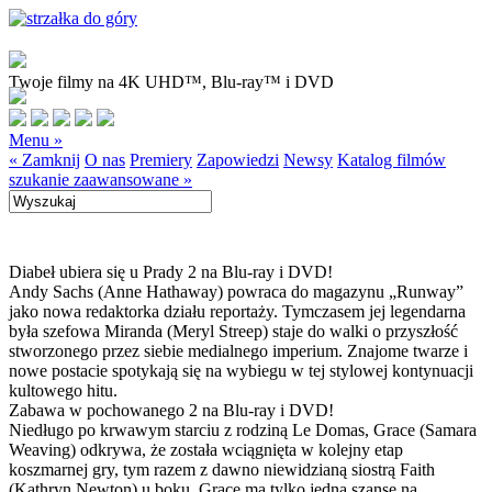
Twoje filmy na 4K UHD™, Blu-ray™ i DVD
Menu »
« Zamknij
O nas
Premiery
Zapowiedzi
Newsy
Katalog filmów
szukanie zaawansowane »
Diabeł ubiera się u Prady 2 na Blu-ray i DVD!
Andy Sachs (Anne Hathaway) powraca do magazynu „Runway”
jako nowa redaktorka działu reportaży. Tymczasem jej legendarna
była szefowa Miranda (Meryl Streep) staje do walki o przyszłość
stworzonego przez siebie medialnego imperium. Znajome twarze i
nowe postacie spotykają się na wybiegu w tej stylowej kontynuacji
kultowego hitu.
Zabawa w pochowanego 2 na Blu-ray i DVD!
Niedługo po krwawym starciu z rodziną Le Domas, Grace (Samara
Weaving) odkrywa, że została wciągnięta w kolejny etap
koszmarnej gry, tym razem z dawno niewidzianą siostrą Faith
(Kathryn Newton) u boku. Grace ma tylko jedną szansę na