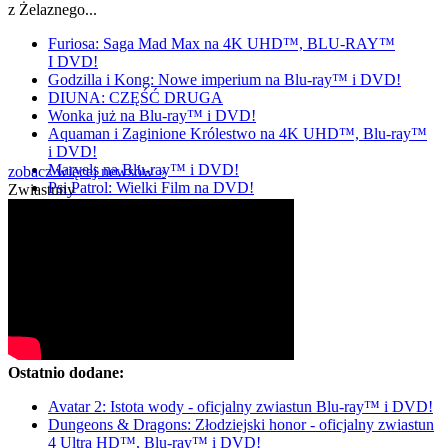
z Żelaznego...
Furiosa: Saga Mad Max na 4K UHD™, BLU-RAY™
I DVD!
Godzilla i Kong: Nowe imperium na Blu-ray™ i DVD!
DIUNA: CZĘŚĆ DRUGA
Wonka już na Blu-ray™ i DVD!
Aquaman i Zaginione Królestwo na 4K UHD™, Blu-ray™
i DVD!
Marvels na Blu-ray™ i DVD!
zobacz więcej newsów »
Psi Patrol: Wielki Film na DVD!
Zwiastuny
Ostatnio dodane:
Avatar 2: Istota wody - oficjalny zwiastun Blu-ray™ i DVD!
Dungeons & Dragons: Złodziejski honor - oficjalny zwiastun
4 Ultra HD™, Blu-ray™ i DVD!