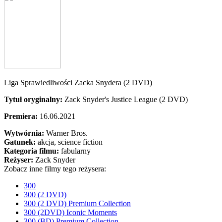
Liga Sprawiedliwości Zacka Snydera (2 DVD)
Tytuł oryginalny:
Zack Snyder's Justice League (2 DVD)
Premiera:
16.06.2021
Wytwórnia:
Warner Bros.
Gatunek:
akcja, science fiction
Kategoria filmu:
fabularny
Reżyser:
Zack Snyder
Zobacz inne filmy tego reżysera:
300
300 (2 DVD)
300 (2 DVD) Premium Collection
300 (2DVD) Iconic Moments
300 (BD) Premium Collection