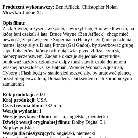
Producent wykonawczy:
Ben Affleck, Christopher Nolan
Muzyka:
Junkie XL
Opis filmu:
Zack Snyder, reżyser - wizjoner, stworzył Ligę Sprawiedliwości, na
którą fani czekali 4 lata. Bruce Wayne (Ben Affleck), chcąc mieć
pewność, że poświęcenie Supermana (Henry Cavill) nie poszło na
marne, łączy siły z Dianą Prince (Gal Gadot), by zwerbować grupę
superbohaterów, którzy ochronią świat przed zbliżającym się
niebezpieczeństwem. Zadanie okazuje się jednak arcytrudne,
ponieważ każdy z członków ekipy musi stawić czoła demonom
własnej przeszłości. Czy Batman, Wonder Woman, Aquaman,
Cyborg i Flash będą w stanie zjednoczyć siły, by uratować planetę
przed Steppenwolfem, DeSaadem, Darkseidem i ich zbrodniczymi
zamiarami?
Rok produkcji:
2021
Kraj produkcji:
USA
Czas trwania filmu:
232 min.
Wersja wydania:
1
Wersje językowe filmu:
polska, angielska, niemiecka
Dźwięk wersji oryginalnej filmu:
Dolby Digital 5.1
Napisy:
polskie
Wersja dla niesłyszących:
angielski, niemiecki