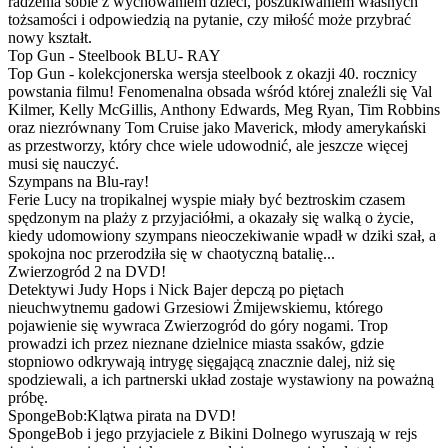
radzenia sobie z wychowaniem dzieci, poszukiwaniem własnych
tożsamości i odpowiedzią na pytanie, czy miłość może przybrać
nowy kształt.
Top Gun - Steelbook BLU- RAY
Top Gun - kolekcjonerska wersja steelbook z okazji 40. rocznicy
powstania filmu! Fenomenalna obsada wśród której znaleźli się Val
Kilmer, Kelly McGillis, Anthony Edwards, Meg Ryan, Tim Robbins
oraz niezrównany Tom Cruise jako Maverick, młody amerykański
as przestworzy, który chce wiele udowodnić, ale jeszcze więcej
musi się nauczyć.
Szympans na Blu-ray!
Ferie Lucy na tropikalnej wyspie miały być beztroskim czasem
spędzonym na plaży z przyjaciółmi, a okazały się walką o życie,
kiedy udomowiony szympans nieoczekiwanie wpadł w dziki szał, a
spokojna noc przerodziła się w chaotyczną batalię...
Zwierzogród 2 na DVD!
Detektywi Judy Hops i Nick Bajer depczą po piętach
nieuchwytnemu gadowi Grzesiowi Żmijewskiemu, którego
pojawienie się wywraca Zwierzogród do góry nogami. Trop
prowadzi ich przez nieznane dzielnice miasta ssaków, gdzie
stopniowo odkrywają intrygę sięgającą znacznie dalej, niż się
spodziewali, a ich partnerski układ zostaje wystawiony na poważną
próbę.
SpongeBob:Klątwa pirata na DVD!
SpongeBob i jego przyjaciele z Bikini Dolnego wyruszają w rejs