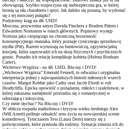
obowiązują. Szybko rozpoczyna się niebezpieczna gra, w której
bronią są siła charakteru i spryt. Jak daleko się posuną, by wydostać
się z tej mrocznej pułapki?
Podziemny krąg na 4K UHD!
Mroczna, przewrotna satyra Davida Finchera z Bradem Pittem i
Edwardem Nortonem w rolach głównych. Popisowy występ
Nortona jako cierpiącego na chroniczną bezsenność
konsumpcyjnego maniaka, który poznaje cynicznego sprzedawcę
mydła (Pitt). Razem wyruszają na buntowniczą, egzystencjalną
krucjatę, która zaprowadzi ich na skraj fizycznych i psychicznych
granic. Ponadto ich relację komplikuje kobieta (Helena Bonham
Carter).
Wichrowe Wzgórza - na 4K UHD, Blu-ray i DVD!
„Wichrowe Wzgórza” Emerald Fennell, to odważna i oryginalna
interpretacja jednej z najwspanialszych historii miłosnych wszech
czasów. Margot Robbie jako Cathy oraz Jacob Elordi w roli
Heathcliffa. Epicka opowieść o pożądaniu, miłości i szaleństwie, w
której zakazana namiętność przeradza się z romantycznej w
odurzającą i toksyczną.
Czy mnie słychac? Na Blu-ray i DVD!
W obliczu rozpadu małżeństwa i kryzysu wieku średniego Alex
(Will Arnett) próbuje odnaleźć sens życia na nowojorskiej scenie
komediowej. Tymczasem Tess (Laura Dern) mierzy się z
poświęceniami, które poniosła dla rodziny. Sytuacja zmusza ich do