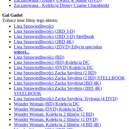
Zaczarowana - Disney Uwierz w Magię (DVD)
Zaczarowana - Kolekcja Disney Czarne Charakterki
Gal Gadot
Zobacz inne filmy tego aktora:
Liga Sprawiedliwości
Liga Sprawiedliwości (2BD 3-D)
Liga Sprawiedliwości (2BD 3-D) Steelbook
Liga Sprawiedliwości (2BD 4K)
Liga Sprawiedliwości (2DVD) Edycja specjalna
więcej...
Liga Sprawiedliwości (BD)
Liga Sprawiedliwości (BD) Kolekcja DC
Liga Sprawiedliwości (DVD) Kolekcja DC
Liga Sprawiedliwości Zacka Snydera (2 BD)
Liga Sprawiedliwości Zacka Snydera (2 BD) STELLBOOK
Liga Sprawiedliwości Zacka Snydera(2BD 4K)
Liga Sprawiedliwości Zacka Snydera (2BD 4K)
STEELBOOK
Liga Sprawiedliwości Zacka Snydera: Trylogia (4 DVD)
Wonder Woman (BD) Kolekcja DC
Wonder Woman (DVD) Kolekcja DC
Wonder Woman. Kolekcja 2 filmów (2 BD)
Wonder Woman. Kolekcja 2 filmów (2 DVD)
Wonder Woman. Kolekcja 2 filmów (4 BD 4K)