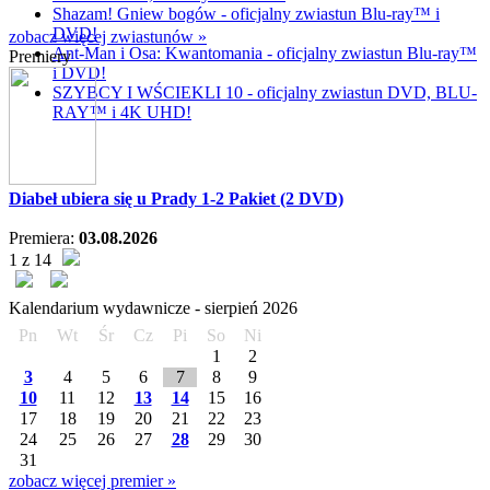
Shazam! Gniew bogów - oficjalny zwiastun Blu-ray™ i
DVD!
zobacz więcej zwiastunów »
Ant-Man i Osa: Kwantomania - oficjalny zwiastun Blu-ray™
Premiery
i DVD!
SZYBCY I WŚCIEKLI 10 - oficjalny zwiastun DVD, BLU-
RAY™ i 4K UHD!
Diabeł ubiera się u Prady 1-2 Pakiet (2 DVD)
Premiera:
03.08.2026
1 z 14
Kalendarium wydawnicze -
sierpień
2026
Pn
Wt
Śr
Cz
Pi
So
Ni
1
2
3
4
5
6
7
8
9
10
11
12
13
14
15
16
17
18
19
20
21
22
23
24
25
26
27
28
29
30
31
zobacz więcej premier »