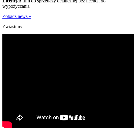
Licencja:
film do sprzedaży detalicznej bez licencji do
wypożyczania
Zobacz news »
Zwiastuny