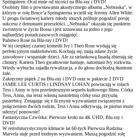
Springsteen: Ocal mnie od nicości na Blu-ray i DVD!
Osobisty film o powstawaniu akustycznego albumu „Nebraska”, w
którym w rolę Bruce’a Springsteena wcielił się Jeremy Allen White.
U progu światowej kariery młody muzyk próbuje pogodzić presję
sukcesu z demonami przeszłości. „Nebraska” okazała się punktem
zwrotnym w życiu Bossa i jest uznawana za jedno z jego
najbardziej ponadczasowych osiągnięć.
Państwo Rose na Blu-ray i DVD!
W tej cierpkiej czarnej komedii Ivy i Theo Rose wydają się
perfekcyjnym małżeństwem. Kochają się, mają udane życie
zawodowe i wspaniałe dzieci. Ale za sielankową fasadą zbierają się
chmury. Kariera Theo gwałtownie hamuje, natomiast Ivy rozkwita.
Wtedy wybucha zajadła rywalizacja, a do głosu dochodzą tłumione
żale.
Zakręcony piątek 2 na Blu-ray i DVD oraz w pakiecie 2 DVD
JAMIE LEE CURTIS i LINDSAY LOHAN powracają w rolach
Tess i Anny w tym prześmiesznym sequelu kultowego filmu. Córka
Tess, Anna, ma teraz własną nastoletnią córkę oraz przyszłą
pasierbicę. Zmagając się z licznymi wyzwaniami związanymi z
połączeniem dwóch rodzin, Tess i Anna odkrywają, że piorun może
uderzyć ponownie!
Fantastyczna Czwórka: Pierwsze kroki na 4K UHD, Blu-ray i
DVD!
W retrofuturystycznym klimacie lat 60-tych Pierwsza Rodzina
Marvela staje przed trudnym wyzwaniem. Muszą pogodzić rolę