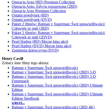
Operacja Argo (BD) Premium Collection
Operacja Argo. Edycja rozszerzona (2BD)
Operacja Argo Premium Collection
Ostatni pojedynek (BD)
Ostatni pojedynek (DVD)
Pakiet 2 filmów: Batman v Superman: Świt sprawiedliwości/
Człowiek ze stali (2BD)
Pakiet 2 filmów: Batman v Superman: Świt sprawiedliwości/
Człowiek ze stali (2DVD)
Pearl Harbor (BD) Mocne kino akcji
Pearl Harbor (DVD) Mocne kino akcji
Zaginiona dziewczyna (DVD)
Henry Cavill
Zobacz inne filmy tego aktora:
Batman v Superman: Świt sprawiedliwości
Batman v Superman: Świt sprawiedliwości (2BD) 3-D
Batman v Superman: Świt sprawiedliwości (2BD) 3-D
Futurepack
Batman v Superman: Świt sprawiedliwości (2BD) Ultimate
Edition
Batman v Superman: Świt sprawiedliwości (2BD) Ultimate
Edition Steelbook
więcej...
Batman v Superman: Świt sprawiedliwości (2BD 4K)