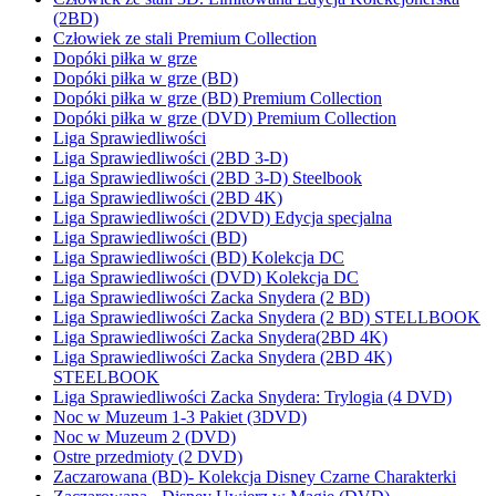
(2BD)
Człowiek ze stali Premium Collection
Dopóki piłka w grze
Dopóki piłka w grze (BD)
Dopóki piłka w grze (BD) Premium Collection
Dopóki piłka w grze (DVD) Premium Collection
Liga Sprawiedliwości
Liga Sprawiedliwości (2BD 3-D)
Liga Sprawiedliwości (2BD 3-D) Steelbook
Liga Sprawiedliwości (2BD 4K)
Liga Sprawiedliwości (2DVD) Edycja specjalna
Liga Sprawiedliwości (BD)
Liga Sprawiedliwości (BD) Kolekcja DC
Liga Sprawiedliwości (DVD) Kolekcja DC
Liga Sprawiedliwości Zacka Snydera (2 BD)
Liga Sprawiedliwości Zacka Snydera (2 BD) STELLBOOK
Liga Sprawiedliwości Zacka Snydera(2BD 4K)
Liga Sprawiedliwości Zacka Snydera (2BD 4K)
STEELBOOK
Liga Sprawiedliwości Zacka Snydera: Trylogia (4 DVD)
Noc w Muzeum 1-3 Pakiet (3DVD)
Noc w Muzeum 2 (DVD)
Ostre przedmioty (2 DVD)
Zaczarowana (BD)- Kolekcja Disney Czarne Charakterki