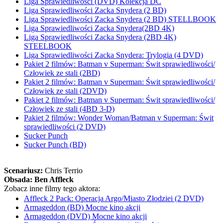
Liga Sprawiedliwości (DVD) Kolekcja DC
Liga Sprawiedliwości Zacka Snydera (2 BD)
Liga Sprawiedliwości Zacka Snydera (2 BD) STELLBOOK
Liga Sprawiedliwości Zacka Snydera(2BD 4K)
Liga Sprawiedliwości Zacka Snydera (2BD 4K)
STEELBOOK
Liga Sprawiedliwości Zacka Snydera: Trylogia (4 DVD)
Pakiet 2 filmów: Batman v Superman: Świt sprawiedliwości/
Człowiek ze stali (2BD)
Pakiet 2 filmów: Batman v Superman: Świt sprawiedliwości/
Człowiek ze stali (2DVD)
Pakiet 2 filmów: Batman v Superman: Świt sprawiedliwości/
Człowiek ze stali (4BD 3-D)
Pakiet 2 filmów: Wonder Woman/Batman v Superman: Świt
sprawiedliwości (2 DVD)
Sucker Punch
Sucker Punch (BD)
Scenariusz:
Chris Terrio
Obsada:
Ben Affleck
Zobacz inne filmy tego aktora:
Affleck 2 Pack: Operacja Argo/Miasto Złodziei (2 DVD)
Armageddon (BD) Mocne kino akcji
Armageddon (DVD) Mocne kino akcji