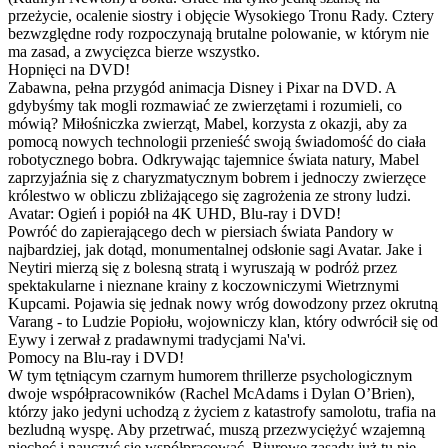
przeżycie, ocalenie siostry i objęcie Wysokiego Tronu Rady. Cztery
bezwzględne rody rozpoczynają brutalne polowanie, w którym nie
ma zasad, a zwycięzca bierze wszystko.
Hopnięci na DVD!
Zabawna, pełna przygód animacja Disney i Pixar na DVD. A
gdybyśmy tak mogli rozmawiać ze zwierzętami i rozumieli, co
mówią? Miłośniczka zwierząt, Mabel, korzysta z okazji, aby za
pomocą nowych technologii przenieść swoją świadomość do ciała
robotycznego bobra. Odkrywając tajemnice świata natury, Mabel
zaprzyjaźnia się z charyzmatycznym bobrem i jednoczy zwierzęce
królestwo w obliczu zbliżającego się zagrożenia ze strony ludzi.
Avatar: Ogień i popiół na 4K UHD, Blu-ray i DVD!
Powróć do zapierającego dech w piersiach świata Pandory w
najbardziej, jak dotąd, monumentalnej odsłonie sagi Avatar. Jake i
Neytiri mierzą się z bolesną stratą i wyruszają w podróż przez
spektakularne i nieznane krainy z koczowniczymi Wietrznymi
Kupcami. Pojawia się jednak nowy wróg dowodzony przez okrutną
Varang - to Ludzie Popiołu, wojowniczy klan, który odwrócił się od
Eywy i zerwał z pradawnymi tradycjami Na'vi.
Pomocy na Blu-ray i DVD!
W tym tętniącym czarnym humorem thrillerze psychologicznym
dwoje współpracowników (Rachel McAdams i Dylan O’Brien),
którzy jako jedyni uchodzą z życiem z katastrofy samolotu, trafia na
bezludną wyspę. Aby przetrwać, muszą przezwyciężyć wzajemną
niechęć i nauczyć się współpracować. Biurowe zasady już tu nie