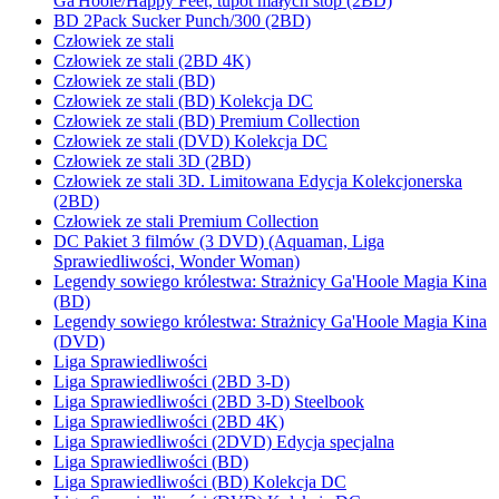
Ga'Hoole/Happy Feet, tupot małych stóp (2BD)
BD 2Pack Sucker Punch/300 (2BD)
Człowiek ze stali
Człowiek ze stali (2BD 4K)
Człowiek ze stali (BD)
Człowiek ze stali (BD) Kolekcja DC
Człowiek ze stali (BD) Premium Collection
Człowiek ze stali (DVD) Kolekcja DC
Człowiek ze stali 3D (2BD)
Człowiek ze stali 3D. Limitowana Edycja Kolekcjonerska
(2BD)
Człowiek ze stali Premium Collection
DC Pakiet 3 filmów (3 DVD) (Aquaman, Liga
Sprawiedliwości, Wonder Woman)
Legendy sowiego królestwa: Strażnicy Ga'Hoole Magia Kina
(BD)
Legendy sowiego królestwa: Strażnicy Ga'Hoole Magia Kina
(DVD)
Liga Sprawiedliwości
Liga Sprawiedliwości (2BD 3-D)
Liga Sprawiedliwości (2BD 3-D) Steelbook
Liga Sprawiedliwości (2BD 4K)
Liga Sprawiedliwości (2DVD) Edycja specjalna
Liga Sprawiedliwości (BD)
Liga Sprawiedliwości (BD) Kolekcja DC