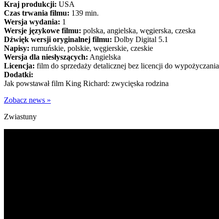
Kraj produkcji:
USA
Czas trwania filmu:
139 min.
Wersja wydania:
1
Wersje językowe filmu:
polska, angielska, węgierska, czeska
Dźwięk wersji oryginalnej filmu:
Dolby Digital 5.1
Napisy:
rumuńskie, polskie, węgierskie, czeskie
Wersja dla niesłyszących:
Angielska
Licencja:
film do sprzedaży detalicznej bez licencji do wypożyczania
Dodatki:
Jak powstawał film King Richard: zwycięska rodzina
Zobacz news »
Zwiastuny