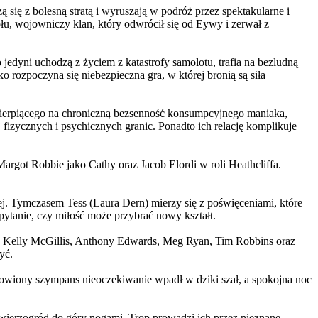
 się z bolesną stratą i wyruszają w podróż przez spektakularne i
, wojowniczy klan, który odwrócił się od Eywy i zerwał z
yni uchodzą z życiem z katastrofy samolotu, trafia na bezludną
rozpoczyna się niebezpieczna gra, w której bronią są siła
ierpiącego na chroniczną bezsenność konsumpcyjnego maniaka,
 fizycznych i psychicznych granic. Ponadto ich relację komplikuje
argot Robbie jako Cathy oraz Jacob Elordi w roli Heathcliffa.
ej. Tymczasem Tess (Laura Dern) mierzy się z poświęceniami, które
ytanie, czy miłość może przybrać nowy kształt.
er, Kelly McGillis, Anthony Edwards, Meg Ryan, Tim Robbins oraz
yć.
omowiony szympans nieoczekiwanie wpadł w dziki szał, a spokojna noc
ierzogród do góry nogami. Trop prowadzi ich przez nieznane