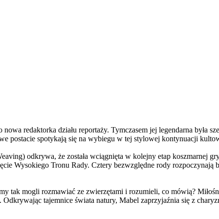
a redaktorka działu reportaży. Tymczasem jej legendarna była szefo
e postacie spotykają się na wybiegu w tej stylowej kontynuacji kulto
ving) odkrywa, że została wciągnięta w kolejny etap koszmarnej gry
 objęcie Wysokiego Tronu Rady. Cztery bezwzględne rody rozpoczynają 
 tak mogli rozmawiać ze zwierzętami i rozumieli, co mówią? Miłośni
. Odkrywając tajemnice świata natury, Mabel zaprzyjaźnia się z char