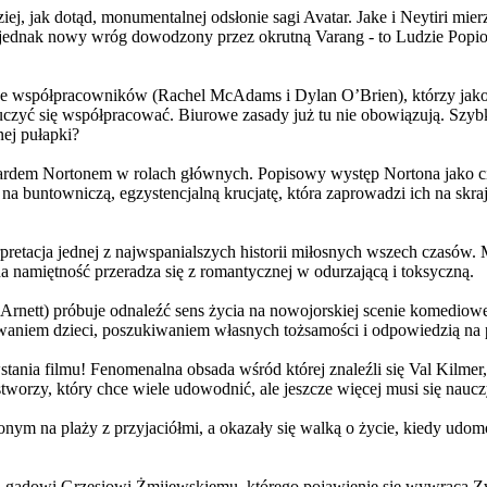
j, jak dotąd, monumentalnej odsłonie sagi Avatar. Jake i Neytiri mierzą
jednak nowy wróg dowodzony przez okrutną Varang - to Ludzie Popiołu
 współpracowników (Rachel McAdams i Dylan O’Brien), którzy jako jed
yć się współpracować. Biurowe zasady już tu nie obowiązują. Szybko 
nej pułapki?
wardem Nortonem w rolach głównych. Popisowy występ Nortona jako c
a buntowniczą, egzystencjalną krucjatę, która zaprowadzi ich na skraj
etacja jednej z najwspanialszych historii miłosnych wszech czasów. M
na namiętność przeradza się z romantycznej w odurzającą i toksyczną.
Arnett) próbuje odnaleźć sens życia na nowojorskiej scenie komediow
owaniem dzieci, poszukiwaniem własnych tożsamości i odpowiedzią na p
wstania filmu! Fenomenalna obsada wśród której znaleźli się Val Kilm
orzy, który chce wiele udowodnić, ale jeszcze więcej musi się naucz
onym na plaży z przyjaciółmi, a okazały się walką o życie, kiedy ud
 gadowi Grzesiowi Żmijewskiemu, którego pojawienie się wywraca Zw