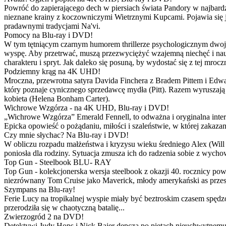
Powróć do zapierającego dech w piersiach świata Pandory w najbardzie
nieznane krainy z koczowniczymi Wietrznymi Kupcami. Pojawia się 
pradawnymi tradycjami Na'vi.
Pomocy na Blu-ray i DVD!
W tym tętniącym czarnym humorem thrillerze psychologicznym dwoje
wyspę. Aby przetrwać, muszą przezwyciężyć wzajemną niechęć i naucz
charakteru i spryt. Jak daleko się posuną, by wydostać się z tej mrocz
Podziemny krąg na 4K UHD!
Mroczna, przewrotna satyra Davida Finchera z Bradem Pittem i Ed
który poznaje cynicznego sprzedawcę mydła (Pitt). Razem wyruszają n
kobieta (Helena Bonham Carter).
Wichrowe Wzgórza - na 4K UHD, Blu-ray i DVD!
„Wichrowe Wzgórza” Emerald Fennell, to odważna i oryginalna interpr
Epicka opowieść o pożądaniu, miłości i szaleństwie, w której zakaza
Czy mnie słychac? Na Blu-ray i DVD!
W obliczu rozpadu małżeństwa i kryzysu wieku średniego Alex (Will 
poniosła dla rodziny. Sytuacja zmusza ich do radzenia sobie z wych
Top Gun - Steelbook BLU- RAY
Top Gun - kolekcjonerska wersja steelbook z okazji 40. rocznicy po
niezrównany Tom Cruise jako Maverick, młody amerykański as przestw
Szympans na Blu-ray!
Ferie Lucy na tropikalnej wyspie miały być beztroskim czasem spędz
przerodziła się w chaotyczną batalię...
Zwierzogród 2 na DVD!
Detektywi Judy Hops i Nick Bajer depczą po piętach nieuchwytnemu