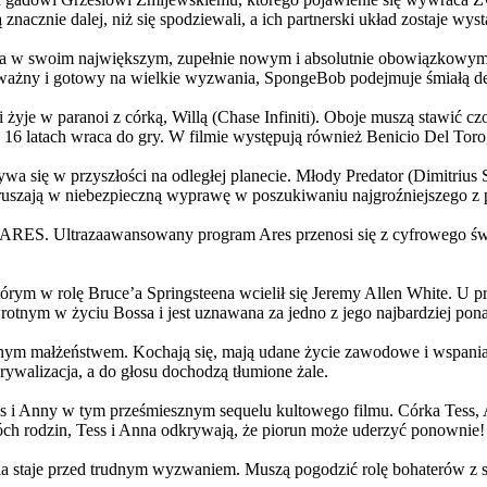
 znacznie dalej, niż się spodziewali, a ich partnerski układ zostaje w
życia w swoim największym, zupełnie nowym i absolutnie obowiązkowy
ażny i gotowy na wielkie wyzwania, SpongeBob podejmuje śmiałą dec
yje w paranoi z córką, Willą (Chase Infiniti). Oboje muszą stawić czoł
16 latach wraca do gry. W filmie występują również Benicio Del Toro,
grywa się w przyszłości na odległej planecie. Młody Predator (Dimitri
 ruszają w niebezpieczną wyprawę w poszukiwaniu najgroźniejszego z
: ARES. Ultrazaawansowany program Ares przenosi się z cyfrowego świ
rym w rolę Bruce’a Springsteena wcielił się Jeremy Allen White. U p
rotnym w życiu Bossa i jest uznawana za jedno z jego najbardziej po
jnym małżeństwem. Kochają się, mają udane życie zawodowe i wspaniałe
ywalizacja, a do głosu dochodzą tłumione żale.
 w tym prześmiesznym sequelu kultowego filmu. Córka Tess, Anna, 
h rodzin, Tess i Anna odkrywają, że piorun może uderzyć ponownie!
la staje przed trudnym wyzwaniem. Muszą pogodzić rolę bohaterów z s