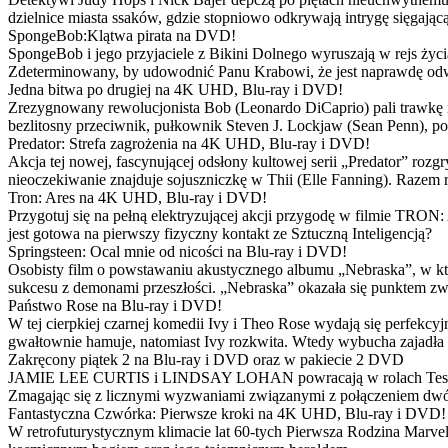
dzielnice miasta ssaków, gdzie stopniowo odkrywają intrygę sięgającą
SpongeBob:Klątwa pirata na DVD!
SpongeBob i jego przyjaciele z Bikini Dolnego wyruszają w rejs 
Zdeterminowany, by udowodnić Panu Krabowi, że jest naprawdę odw
Jedna bitwa po drugiej na 4K UHD, Blu-ray i DVD!
Zrezygnowany rewolucjonista Bob (Leonardo DiCaprio) pali trawkę i ż
bezlitosny przeciwnik, pułkownik Steven J. Lockjaw (Sean Penn), po 
Predator: Strefa zagrożenia na 4K UHD, Blu-ray i DVD!
Akcja tej nowej, fascynującej odsłony kultowej serii „Predator” roz
nieoczekiwanie znajduje sojuszniczkę w Thii (Elle Fanning). Razem
Tron: Ares na 4K UHD, Blu-ray i DVD!
Przygotuj się na pełną elektryzującej akcji przygodę w filmie TRON
jest gotowa na pierwszy fizyczny kontakt ze Sztuczną Inteligencją?
Springsteen: Ocal mnie od nicości na Blu-ray i DVD!
Osobisty film o powstawaniu akustycznego albumu „Nebraska”, w któ
sukcesu z demonami przeszłości. „Nebraska” okazała się punktem zw
Państwo Rose na Blu-ray i DVD!
W tej cierpkiej czarnej komedii Ivy i Theo Rose wydają się perfekcy
gwałtownie hamuje, natomiast Ivy rozkwita. Wtedy wybucha zajadła r
Zakręcony piątek 2 na Blu-ray i DVD oraz w pakiecie 2 DVD
JAMIE LEE CURTIS i LINDSAY LOHAN powracają w rolach Tess i Anny
Zmagając się z licznymi wyzwaniami związanymi z połączeniem dwóc
Fantastyczna Czwórka: Pierwsze kroki na 4K UHD, Blu-ray i DVD!
W retrofuturystycznym klimacie lat 60-tych Pierwsza Rodzina Marve