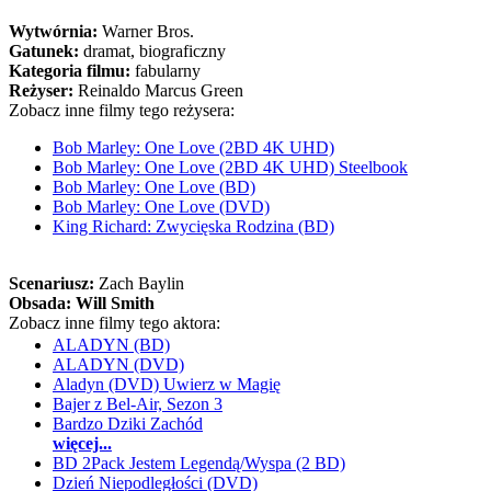
Wytwórnia:
Warner Bros.
Gatunek:
dramat, biograficzny
Kategoria filmu:
fabularny
Reżyser:
Reinaldo Marcus Green
Zobacz inne filmy tego reżysera:
Bob Marley: One Love (2BD 4K UHD)
Bob Marley: One Love (2BD 4K UHD) Steelbook
Bob Marley: One Love (BD)
Bob Marley: One Love (DVD)
King Richard: Zwycięska Rodzina (BD)
Scenariusz:
Zach Baylin
Obsada:
Will Smith
Zobacz inne filmy tego aktora:
ALADYN (BD)
ALADYN (DVD)
Aladyn (DVD) Uwierz w Magię
Bajer z Bel-Air, Sezon 3
Bardzo Dziki Zachód
więcej...
BD 2Pack Jestem Legendą/Wyspa (2 BD)
Dzień Niepodległości (DVD)