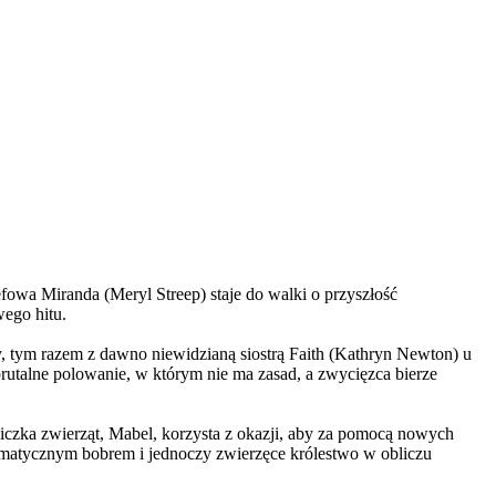
wa Miranda (Meryl Streep) staje do walki o przyszłość
wego hitu.
, tym razem z dawno niewidzianą siostrą Faith (Kathryn Newton) u
brutalne polowanie, w którym nie ma zasad, a zwycięzca bierze
czka zwierząt, Mabel, korzysta z okazji, aby za pomocą nowych
yzmatycznym bobrem i jednoczy zwierzęce królestwo w obliczu