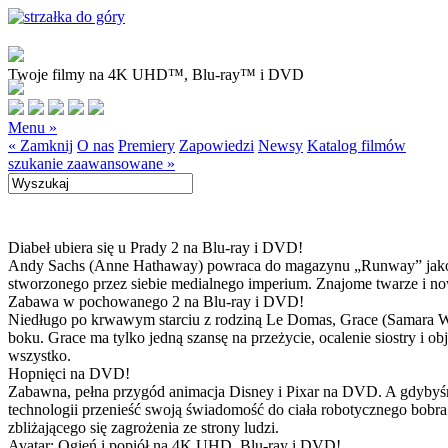
Twoje filmy na 4K UHD™, Blu-ray™ i DVD
Menu »
« Zamknij
O nas
Premiery
Zapowiedzi
Newsy
Katalog filmów
szukanie zaawansowane »
Diabeł ubiera się u Prady 2 na Blu-ray i DVD!
Andy Sachs (Anne Hathaway) powraca do magazynu „Runway” jako now
stworzonego przez siebie medialnego imperium. Znajome twarze i now
Zabawa w pochowanego 2 na Blu-ray i DVD!
Niedługo po krwawym starciu z rodziną Le Domas, Grace (Samara Wea
boku. Grace ma tylko jedną szansę na przeżycie, ocalenie siostry i
wszystko.
Hopnięci na DVD!
Zabawna, pełna przygód animacja Disney i Pixar na DVD. A gdybyśmy
technologii przenieść swoją świadomość do ciała robotycznego bobra
zbliżającego się zagrożenia ze strony ludzi.
Avatar: Ogień i popiół na 4K UHD, Blu-ray i DVD!