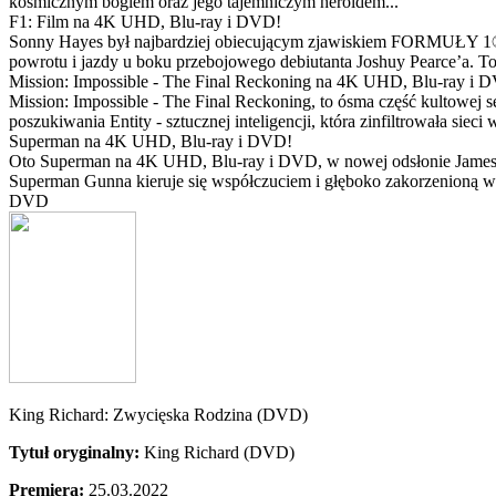
kosmicznym bogiem oraz jego tajemniczym heroldem...
F1: Film na 4K UHD, Blu-ray i DVD!
Sonny Hayes był najbardziej obiecującym zjawiskiem FORMUŁY 1® w 
powrotu i jazdy u boku przebojowego debiutanta Joshuy Pearce’a. To 
Mission: Impossible - The Final Reckoning na 4K UHD, Blu-ray i 
Mission: Impossible - The Final Reckoning, to ósma część kultowej 
poszukiwania Entity - sztucznej inteligencji, która zinfiltrowała sie
Superman na 4K UHD, Blu-ray i DVD!
Oto Superman na 4K UHD, Blu-ray i DVD, w nowej odsłonie Jamesa 
Superman Gunna kieruje się współczuciem i głęboko zakorzenioną wi
DVD
King Richard: Zwycięska Rodzina (DVD)
Tytuł oryginalny:
King Richard (DVD)
Premiera:
25.03.2022