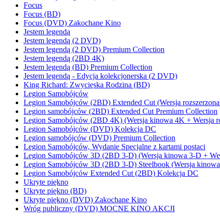
Focus
Focus (BD)
Focus (DVD) Zakochane Kino
Jestem legendą
Jestem legendą (2 DVD)
Jestem legendą (2 DVD) Premium Collection
Jestem legendą (2BD 4K)
Jestem legendą (BD) Premium Collection
Jestem legendą - Edycja kolekcjonerska (2 DVD)
King Richard: Zwycięska Rodzina (BD)
Legion Samobójców
Legion Samobójców (2BD) Extended Cut (Wersja rozszerzona
Legion samobójców (2BD) Extended Cut Premium Collection
Legion Samobójców (2BD 4K) (Wersja kinowa 4K + Wersja r
Legion Samobójców (DVD) Kolekcja DC
Legion samobójców (DVD) Premium Collection
Legion Samobójców, Wydanie Specjalne z kartami postaci
Legion Samobójców 3D (2BD 3-D) (Wersja kinowa 3-D + Wers
Legion Samobójców 3D (2BD 3-D) Steelbook (Wersja kinowa
Legion Samobójców Extended Cut (2BD) Kolekcja DC
Ukryte piękno
Ukryte piękno (BD)
Ukryte piękno (DVD) Zakochane Kino
Wróg publiczny (DVD) MOCNE KINO AKCJI