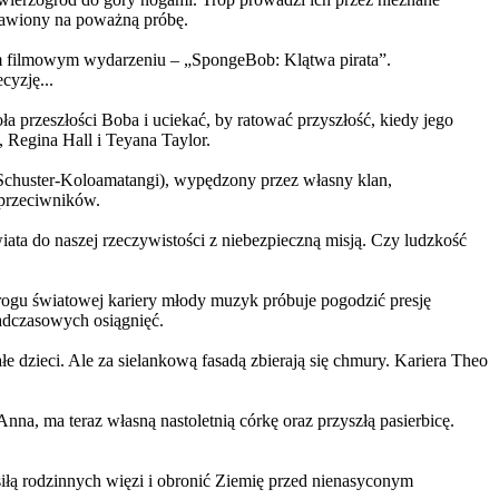
ystawiony na poważną próbę.
m filmowym wydarzeniu – „SpongeBob: Klątwa pirata”.
yzję...
a przeszłości Boba i uciekać, by ratować przyszłość, kiedy jego
 Regina Hall i Teyana Taylor.
us Schuster-Koloamatangi), wypędzony przez własny klan,
 przeciwników.
ata do naszej rzeczywistości z niebezpieczną misją. Czy ludzkość
rogu światowej kariery młody muzyk próbuje pogodzić presję
nadczasowych osiągnięć.
 dzieci. Ale za sielankową fasadą zbierają się chmury. Kariera Theo
ma teraz własną nastoletnią córkę oraz przyszłą pasierbicę.
iłą rodzinnych więzi i obronić Ziemię przed nienasyconym