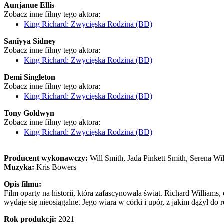
Aunjanue Ellis
Zobacz inne filmy tego aktora:
King Richard: Zwycięska Rodzina (BD)
Saniyya Sidney
Zobacz inne filmy tego aktora:
King Richard: Zwycięska Rodzina (BD)
Demi Singleton
Zobacz inne filmy tego aktora:
King Richard: Zwycięska Rodzina (BD)
Tony Goldwyn
Zobacz inne filmy tego aktora:
King Richard: Zwycięska Rodzina (BD)
Producent wykonawczy:
Will Smith, Jada Pinkett Smith, Serena Wi
Muzyka:
Kris Bowers
Opis filmu:
Film oparty na historii, która zafascynowała świat. Richard Williams
wydaje się nieosiągalne. Jego wiara w córki i upór, z jakim dążył do rea
Rok produkcji:
2021