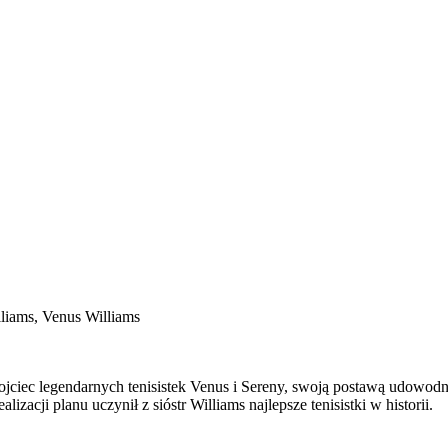
lliams, Venus Williams
, ojciec legendarnych tenisistek Venus i Sereny, swoją postawą udowodn
lizacji planu uczynił z sióstr Williams najlepsze tenisistki w historii.