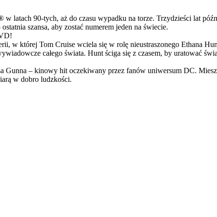
latach 90-tych, aż do czasu wypadku na torze. Trzydzieści lat późn
ostatnia szansa, aby zostać numerem jeden na świecie.
DVD!
serii, w której Tom Cruise wciela się w rolę nieustraszonego Ethana 
ci wywiadowcze całego świata. Hunt ściga się z czasem, by uratować świ
Gunna – kinowy hit oczekiwany przez fanów uniwersum DC. Mieszanka
arą w dobro ludzkości.