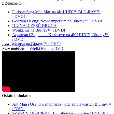
z Żelaznego...
Furiosa: Saga Mad Max na 4K UHD™, BLU-RAY™
I DVD!
Godzilla i Kong: Nowe imperium na Blu-ray™ i DVD!
DIUNA: CZĘŚĆ DRUGA
Wonka już na Blu-ray™ i DVD!
Aquaman i Zaginione Królestwo na 4K UHD™, Blu-ray™
i DVD!
Marvels na Blu-ray™ i DVD!
zobacz więcej newsów »
Psi Patrol: Wielki Film na DVD!
Zwiastuny
Ostatnio dodane:
Ant-Man i Osa: Kwantomania - oficjalny zwiastun Blu-ray™
i DVD!
SZYBCY I WŚCIEKLI 10 - oficjalny zwiastun DVD, BLU-