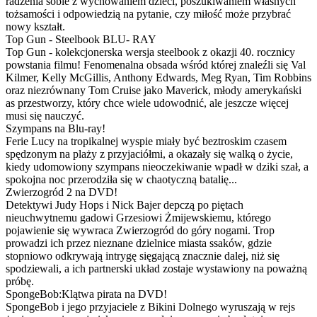
radzenia sobie z wychowaniem dzieci, poszukiwaniem własnych
tożsamości i odpowiedzią na pytanie, czy miłość może przybrać
nowy kształt.
Top Gun - Steelbook BLU- RAY
Top Gun - kolekcjonerska wersja steelbook z okazji 40. rocznicy
powstania filmu! Fenomenalna obsada wśród której znaleźli się Val
Kilmer, Kelly McGillis, Anthony Edwards, Meg Ryan, Tim Robbins
oraz niezrównany Tom Cruise jako Maverick, młody amerykański
as przestworzy, który chce wiele udowodnić, ale jeszcze więcej
musi się nauczyć.
Szympans na Blu-ray!
Ferie Lucy na tropikalnej wyspie miały być beztroskim czasem
spędzonym na plaży z przyjaciółmi, a okazały się walką o życie,
kiedy udomowiony szympans nieoczekiwanie wpadł w dziki szał, a
spokojna noc przerodziła się w chaotyczną batalię...
Zwierzogród 2 na DVD!
Detektywi Judy Hops i Nick Bajer depczą po piętach
nieuchwytnemu gadowi Grzesiowi Żmijewskiemu, którego
pojawienie się wywraca Zwierzogród do góry nogami. Trop
prowadzi ich przez nieznane dzielnice miasta ssaków, gdzie
stopniowo odkrywają intrygę sięgającą znacznie dalej, niż się
spodziewali, a ich partnerski układ zostaje wystawiony na poważną
próbę.
SpongeBob:Klątwa pirata na DVD!
SpongeBob i jego przyjaciele z Bikini Dolnego wyruszają w rejs