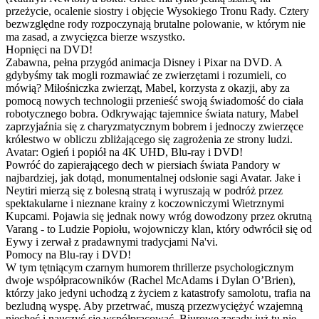
przeżycie, ocalenie siostry i objęcie Wysokiego Tronu Rady. Cztery
bezwzględne rody rozpoczynają brutalne polowanie, w którym nie
ma zasad, a zwycięzca bierze wszystko.
Hopnięci na DVD!
Zabawna, pełna przygód animacja Disney i Pixar na DVD. A
gdybyśmy tak mogli rozmawiać ze zwierzętami i rozumieli, co
mówią? Miłośniczka zwierząt, Mabel, korzysta z okazji, aby za
pomocą nowych technologii przenieść swoją świadomość do ciała
robotycznego bobra. Odkrywając tajemnice świata natury, Mabel
zaprzyjaźnia się z charyzmatycznym bobrem i jednoczy zwierzęce
królestwo w obliczu zbliżającego się zagrożenia ze strony ludzi.
Avatar: Ogień i popiół na 4K UHD, Blu-ray i DVD!
Powróć do zapierającego dech w piersiach świata Pandory w
najbardziej, jak dotąd, monumentalnej odsłonie sagi Avatar. Jake i
Neytiri mierzą się z bolesną stratą i wyruszają w podróż przez
spektakularne i nieznane krainy z koczowniczymi Wietrznymi
Kupcami. Pojawia się jednak nowy wróg dowodzony przez okrutną
Varang - to Ludzie Popiołu, wojowniczy klan, który odwrócił się od
Eywy i zerwał z pradawnymi tradycjami Na'vi.
Pomocy na Blu-ray i DVD!
W tym tętniącym czarnym humorem thrillerze psychologicznym
dwoje współpracowników (Rachel McAdams i Dylan O’Brien),
którzy jako jedyni uchodzą z życiem z katastrofy samolotu, trafia na
bezludną wyspę. Aby przetrwać, muszą przezwyciężyć wzajemną
niechęć i nauczyć się współpracować. Biurowe zasady już tu nie