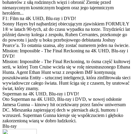
bohaterów z siłą rodzinnych więzi i obronić Ziemię przed
nienasyconym kosmicznym bogiem oraz jego tajemniczym
heroldem...
F1: Film na 4K UHD, Blu-ray i DVD!
Sonny Hayes był najbardziej obiecującym zjawiskiem FORMUŁY
1® w latach 90-tych, aż do czasu wypadku na torze. Trzydzieści lat
później dawny kolega z zespołu, Ruben Cervantes, przekonuje go
do powrotu i jazdy u boku przebojowego debiutanta Joshuy
Pearce’a. To ostatnia szansa, aby zostać numerem jeden na świecie.
Mission: Impossible - The Final Reckoning na 4K UHD, Blu-ray i
DVD!
Mission: Impossible - The Final Reckoning, to ósma część kultowej
serii, w której Tom Cruise wciela się w rolę nieustraszonego Ethana
Hunta. Agent Ethan Hunt wraz z zespołem IMF kontynuują
poszukiwania Entity - sztucznej inteligencji, która zinfiltrowała sieci
wywiadowcze całego świata. Hunt ściga się z czasem, by uratować
świat, który znamy.
Superman na 4K UHD, Blu-ray i DVD!
Oto Superman na 4K UHD, Blu-ray i DVD, w nowej odsłonie
Jamesa Gunna – kinowy hit oczekiwany przez fanów uniwersum
DC. Mieszanka zapierającej dech w piersiach akcji, humoru i
wzruszeń. Superman Gunna kieruje się współczuciem i głęboko
zakorzenioną wiarą w dobro ludzkości.
Blu-ray