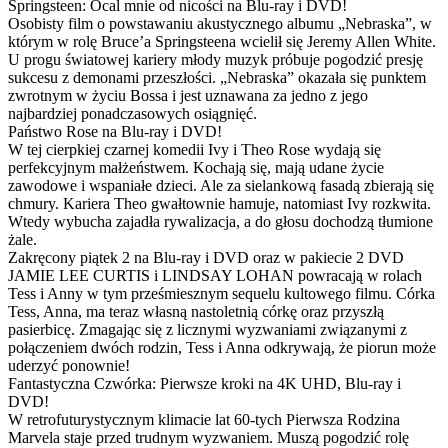
Springsteen: Ocal mnie od nicości na Blu-ray i DVD!
Osobisty film o powstawaniu akustycznego albumu „Nebraska”, w
którym w rolę Bruce’a Springsteena wcielił się Jeremy Allen White.
U progu światowej kariery młody muzyk próbuje pogodzić presję
sukcesu z demonami przeszłości. „Nebraska” okazała się punktem
zwrotnym w życiu Bossa i jest uznawana za jedno z jego
najbardziej ponadczasowych osiągnięć.
Państwo Rose na Blu-ray i DVD!
W tej cierpkiej czarnej komedii Ivy i Theo Rose wydają się
perfekcyjnym małżeństwem. Kochają się, mają udane życie
zawodowe i wspaniałe dzieci. Ale za sielankową fasadą zbierają się
chmury. Kariera Theo gwałtownie hamuje, natomiast Ivy rozkwita.
Wtedy wybucha zajadła rywalizacja, a do głosu dochodzą tłumione
żale.
Zakręcony piątek 2 na Blu-ray i DVD oraz w pakiecie 2 DVD
JAMIE LEE CURTIS i LINDSAY LOHAN powracają w rolach
Tess i Anny w tym prześmiesznym sequelu kultowego filmu. Córka
Tess, Anna, ma teraz własną nastoletnią córkę oraz przyszłą
pasierbicę. Zmagając się z licznymi wyzwaniami związanymi z
połączeniem dwóch rodzin, Tess i Anna odkrywają, że piorun może
uderzyć ponownie!
Fantastyczna Czwórka: Pierwsze kroki na 4K UHD, Blu-ray i
DVD!
W retrofuturystycznym klimacie lat 60-tych Pierwsza Rodzina
Marvela staje przed trudnym wyzwaniem. Muszą pogodzić rolę