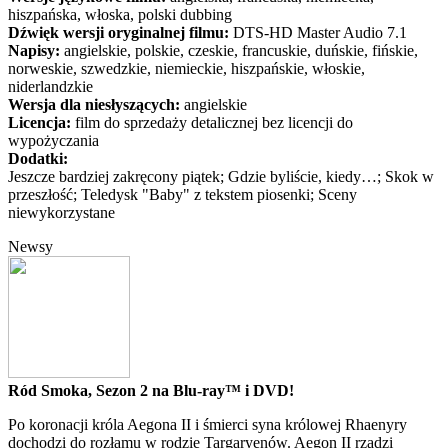
hiszpańska, włoska, polski dubbing
Dźwięk wersji oryginalnej filmu:
DTS-HD Master Audio 7.1
Napisy:
angielskie, polskie, czeskie, francuskie, duńskie, fińskie,
norweskie, szwedzkie, niemieckie, hiszpańskie, włoskie,
niderlandzkie
Wersja dla niesłyszących:
angielskie
Licencja:
film do sprzedaży detalicznej bez licencji do
wypożyczania
Dodatki:
Jeszcze bardziej zakręcony piątek; Gdzie byliście, kiedy…; Skok w
przeszłość; Teledysk "Baby" z tekstem piosenki; Sceny
niewykorzystane
Newsy
Ród Smoka, Sezon 2 na Blu-ray™ i DVD!
Po koronacji króla Aegona II i śmierci syna królowej Rhaenyry
dochodzi do rozłamu w rodzie Targaryenów. Aegon II rządzi