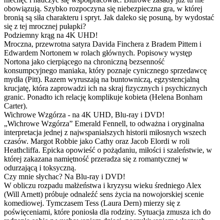
obowiązują. Szybko rozpoczyna się niebezpieczna gra, w której
bronią są siła charakteru i spryt. Jak daleko się posuną, by wydostać
się z tej mrocznej pułapki?
Podziemny krąg na 4K UHD!
Mroczna, przewrotna satyra Davida Finchera z Bradem Pittem i
Edwardem Nortonem w rolach głównych. Popisowy występ
Nortona jako cierpiącego na chroniczną bezsenność
konsumpcyjnego maniaka, który poznaje cynicznego sprzedawcę
mydła (Pitt). Razem wyruszają na buntowniczą, egzystencjalną
krucjatę, która zaprowadzi ich na skraj fizycznych i psychicznych
granic. Ponadto ich relację komplikuje kobieta (Helena Bonham
Carter).
Wichrowe Wzgórza - na 4K UHD, Blu-ray i DVD!
„Wichrowe Wzgórza” Emerald Fennell, to odważna i oryginalna
interpretacja jednej z najwspanialszych historii miłosnych wszech
czasów. Margot Robbie jako Cathy oraz Jacob Elordi w roli
Heathcliffa. Epicka opowieść o pożądaniu, miłości i szaleństwie, w
której zakazana namiętność przeradza się z romantycznej w
odurzającą i toksyczną.
Czy mnie słychac? Na Blu-ray i DVD!
W obliczu rozpadu małżeństwa i kryzysu wieku średniego Alex
(Will Arnett) próbuje odnaleźć sens życia na nowojorskiej scenie
komediowej. Tymczasem Tess (Laura Dern) mierzy się z
poświęceniami, które poniosła dla rodziny. Sytuacja zmusza ich do