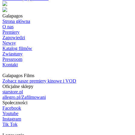
Galapagos
Strona główna
O nas
Premiery
Zapowiedzi
Newsy
Katalog filmów
Zwiastuny
Pressroom
Kontakt
Galapagos Films
Zobacz nasze premiery kinowe i VOD
Oficjalne sklepy
starstore.pl
allegro.pl/Zafilmowani
Społeczności
Facebook
Youtube
Instagram
Tik Tok