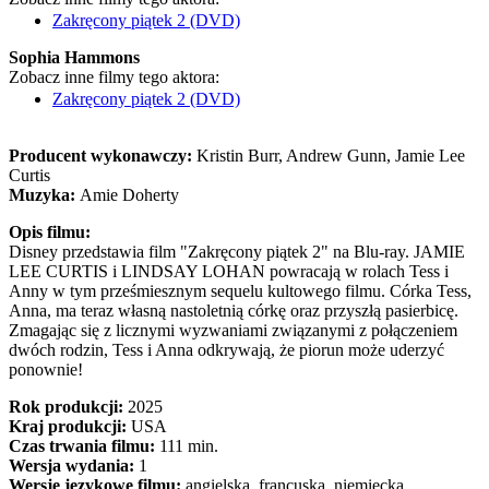
Zakręcony piątek 2 (DVD)
Sophia Hammons
Zobacz inne filmy tego aktora:
Zakręcony piątek 2 (DVD)
Producent wykonawczy:
Kristin Burr, Andrew Gunn, Jamie Lee
Curtis
Muzyka:
Amie Doherty
Opis filmu:
Disney przedstawia film "Zakręcony piątek 2" na Blu-ray. JAMIE
LEE CURTIS i LINDSAY LOHAN powracają w rolach Tess i
Anny w tym prześmiesznym sequelu kultowego filmu. Córka Tess,
Anna, ma teraz własną nastoletnią córkę oraz przyszłą pasierbicę.
Zmagając się z licznymi wyzwaniami związanymi z połączeniem
dwóch rodzin, Tess i Anna odkrywają, że piorun może uderzyć
ponownie!
Rok produkcji:
2025
Kraj produkcji:
USA
Czas trwania filmu:
111 min.
Wersja wydania:
1
Wersje językowe filmu:
angielska, francuska, niemiecka,