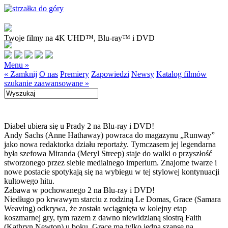
Twoje filmy na 4K UHD™, Blu-ray™ i DVD
Menu »
« Zamknij
O nas
Premiery
Zapowiedzi
Newsy
Katalog filmów
szukanie zaawansowane »
Diabeł ubiera się u Prady 2 na Blu-ray i DVD!
Andy Sachs (Anne Hathaway) powraca do magazynu „Runway”
jako nowa redaktorka działu reportaży. Tymczasem jej legendarna
była szefowa Miranda (Meryl Streep) staje do walki o przyszłość
stworzonego przez siebie medialnego imperium. Znajome twarze i
nowe postacie spotykają się na wybiegu w tej stylowej kontynuacji
kultowego hitu.
Zabawa w pochowanego 2 na Blu-ray i DVD!
Niedługo po krwawym starciu z rodziną Le Domas, Grace (Samara
Weaving) odkrywa, że została wciągnięta w kolejny etap
koszmarnej gry, tym razem z dawno niewidzianą siostrą Faith
(Kathryn Newton) u boku. Grace ma tylko jedną szansę na