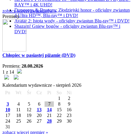
RAY™ i 4K UHD!
Dungeons & Dragons: Złodziejski honor - oficjalny zwiastun
zobacz więcej zwiastunów »
4 Ultra HD™, Blu-ray™ i DVD!
Premiery
Avatar 2: Istota wody - oficjalny zwiastun Blu-ray™ i DVD!
Shazam! Gniew bogów - oficjalny zwiastun Blu-ray™ i
DVD!
Chłopiec w pasiastej piżamie (DVD)
Premiera:
28.08.2026
1 z 14
Kalendarium wydawnicze -
sierpień
2026
Pn
Wt
Śr
Cz
Pi
So
Ni
1
2
3
4
5
6
7
8
9
10
11
12
13
14
15
16
17
18
19
20
21
22
23
24
25
26
27
28
29
30
31
zobacz więcej premier »