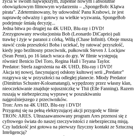
życia w swoim największym, zupełnie nowym i absolutnie
obowiązkowym filmowym wydarzeniu – „SpongeBob: Klątwa
pirata”. Zdeterminowany, by udowodnić Panu Krabowi, że jest
naprawdę odważny i gotowy na wielkie wyzwania, SpongeBob
podejmuje śmiałą decyzję...
Jedna bitwa po drugiej na 4K UHD, Blu-ray i DVD!
Zrezygnowany rewolucjonista Bob (Leonardo DiCaprio) pali
trawkę i żyje w paranoi z córką, Willą (Chase Infiniti). Oboje muszą
stawić czoła przeszłości Boba i uciekać, by ratować przyszłość,
kiedy jego bezlitosny przeciwnik, pułkownik Steven J. Lockjaw
(Sean Penn), po 16 latach wraca do gry. W filmie występują
również Benicio Del Toro, Regina Hall i Teyana Taylor.
Predator: Strefa zagrożenia na 4K UHD, Blu-ray i DVD!
Akcja tej nowej, fascynującej odsłony kultowej serii „Predator”
rozgrywa się w przyszłości na odległej planecie. Młody Predator
(Dimitrius Schuster-Koloamatangi), wypędzony przez własny klan,
nieoczekiwanie znajduje sojuszniczkę w Thii (Elle Fanning). Razem
ruszają w niebezpieczną wyprawę w poszukiwaniu
najgroźniejszego z przeciwników.
Tron: Ares na 4K UHD, Blu-ray i DVD!
Przygotuj się na pełną elektryzującej akcji przygodę w filmie
TRON: ARES. Ultrazaawansowany program Ares przenosi się z
cyfrowego świata do naszej rzeczywistości z niebezpieczną misją.
Czy ludzkość jest gotowa na pierwszy fizyczny kontakt ze Sztuczną
Inteligencją?