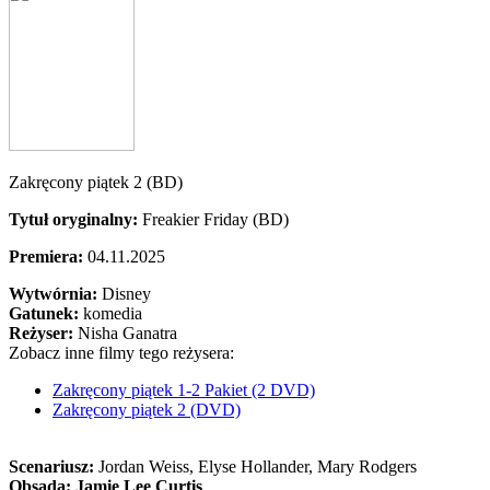
Zakręcony piątek 2 (BD)
Tytuł oryginalny:
Freakier Friday (BD)
Premiera:
04.11.2025
Wytwórnia:
Disney
Gatunek:
komedia
Reżyser:
Nisha Ganatra
Zobacz inne filmy tego reżysera:
Zakręcony piątek 1-2 Pakiet (2 DVD)
Zakręcony piątek 2 (DVD)
Scenariusz:
Jordan Weiss
, Elyse Hollander
, Mary Rodgers
Obsada:
Jamie Lee Curtis