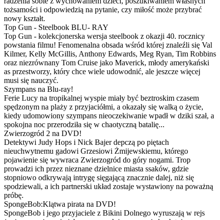
radzenia sobie z wychowaniem dzieci, poszukiwaniem własnych
tożsamości i odpowiedzią na pytanie, czy miłość może przybrać
nowy kształt.
Top Gun - Steelbook BLU- RAY
Top Gun - kolekcjonerska wersja steelbook z okazji 40. rocznicy
powstania filmu! Fenomenalna obsada wśród której znaleźli się Val
Kilmer, Kelly McGillis, Anthony Edwards, Meg Ryan, Tim Robbins
oraz niezrównany Tom Cruise jako Maverick, młody amerykański
as przestworzy, który chce wiele udowodnić, ale jeszcze więcej
musi się nauczyć.
Szympans na Blu-ray!
Ferie Lucy na tropikalnej wyspie miały być beztroskim czasem
spędzonym na plaży z przyjaciółmi, a okazały się walką o życie,
kiedy udomowiony szympans nieoczekiwanie wpadł w dziki szał, a
spokojna noc przerodziła się w chaotyczną batalię...
Zwierzogród 2 na DVD!
Detektywi Judy Hops i Nick Bajer depczą po piętach
nieuchwytnemu gadowi Grzesiowi Żmijewskiemu, którego
pojawienie się wywraca Zwierzogród do góry nogami. Trop
prowadzi ich przez nieznane dzielnice miasta ssaków, gdzie
stopniowo odkrywają intrygę sięgającą znacznie dalej, niż się
spodziewali, a ich partnerski układ zostaje wystawiony na poważną
próbę.
SpongeBob:Klątwa pirata na DVD!
SpongeBob i jego przyjaciele z Bikini Dolnego wyruszają w rejs