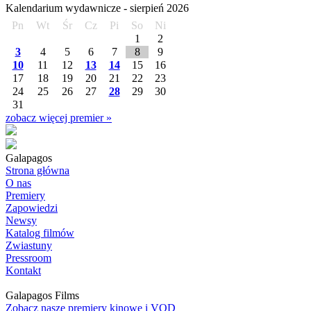
Kalendarium wydawnicze -
sierpień
2026
Pn
Wt
Śr
Cz
Pi
So
Ni
1
2
3
4
5
6
7
8
9
10
11
12
13
14
15
16
17
18
19
20
21
22
23
24
25
26
27
28
29
30
31
zobacz więcej premier »
Galapagos
Strona główna
O nas
Premiery
Zapowiedzi
Newsy
Katalog filmów
Zwiastuny
Pressroom
Kontakt
Galapagos Films
Zobacz nasze premiery kinowe i VOD