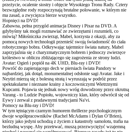
przeżycie, ocalenie siostry i objęcie Wysokiego Tronu Rady. Cztery
bezwzględne rody rozpoczynają brutalne polowanie, w którym nie
ma zasad, a zwycięzca bierze wszystko.
Hopnięci na DVD!
Zabawna, pełna przygód animacja Disney i Pixar na DVD. A
gdybyśmy tak mogli rozmawiać ze zwierzętami i rozumieli, co
mówią? Miłośniczka zwierząt, Mabel, korzysta z okazji, aby za
pomocą nowych technologii przenieść swoją świadomość do ciała
robotycznego bobra. Odkrywając tajemnice świata natury, Mabel
zaprzyjaźnia się z charyzmatycznym bobrem i jednoczy zwierzęce
królestwo w obliczu zbliżającego się zagrożenia ze strony ludzi.
Avatar: Ogień i popiół na 4K UHD, Blu-ray i DVD!
Powróć do zapierającego dech w piersiach świata Pandory w
najbardziej, jak dotąd, monumentalnej odsłonie sagi Avatar. Jake i
Neytiri mierzą się z bolesną stratą i wyruszają w podróż przez
spektakularne i nieznane krainy z koczowniczymi Wietrznymi
Kupcami. Pojawia się jednak nowy wróg dowodzony przez okrutną
Varang - to Ludzie Popiołu, wojowniczy klan, który odwrócił się od
Eywy i zerwał z pradawnymi tradycjami Na'vi.
Pomocy na Blu-ray i DVD!
W tym tętniącym czarnym humorem thrillerze psychologicznym
dwoje współpracowników (Rachel McAdams i Dylan O’Brien),
którzy jako jedyni uchodzą z życiem z katastrofy samolotu, trafia na
bezludną wyspę. Aby przetrwać, muszą przezwyciężyć wzajemną
niechęć i nauczyć się współpracować. Biurowe zasady już tu nie