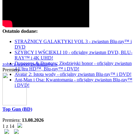
Ostatnio dodane:
STRAŻNICY GALAKTYKI VOL 3 - zwiastun Blu-ray™ i
DVD
SZYBCY I WŚCIEKLI 10 - oficjalny zwiastun DVD, BLU-
RAY™ i 4K UHD!
Dungeons & Dragons: Złodziejski honor - oficjalny zwiastun
zobacz więcej zwiastunów »
4 Ultra HD™, Blu-ray™ i DVD!
Premiery
Avatar 2: Istota wody - oficjalny zwiastun Blu-ray™ i DVD!
Ant-Man i Osa: Kwantomania - oficjalny zwiastun Blu-ray™
i DVD!
Top Gun (BD)
Premiera:
13.08.2026
1 z 14