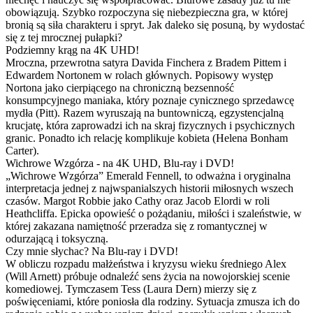
obowiązują. Szybko rozpoczyna się niebezpieczna gra, w której
bronią są siła charakteru i spryt. Jak daleko się posuną, by wydostać
się z tej mrocznej pułapki?
Podziemny krąg na 4K UHD!
Mroczna, przewrotna satyra Davida Finchera z Bradem Pittem i
Edwardem Nortonem w rolach głównych. Popisowy występ
Nortona jako cierpiącego na chroniczną bezsenność
konsumpcyjnego maniaka, który poznaje cynicznego sprzedawcę
mydła (Pitt). Razem wyruszają na buntowniczą, egzystencjalną
krucjatę, która zaprowadzi ich na skraj fizycznych i psychicznych
granic. Ponadto ich relację komplikuje kobieta (Helena Bonham
Carter).
Wichrowe Wzgórza - na 4K UHD, Blu-ray i DVD!
„Wichrowe Wzgórza” Emerald Fennell, to odważna i oryginalna
interpretacja jednej z najwspanialszych historii miłosnych wszech
czasów. Margot Robbie jako Cathy oraz Jacob Elordi w roli
Heathcliffa. Epicka opowieść o pożądaniu, miłości i szaleństwie, w
której zakazana namiętność przeradza się z romantycznej w
odurzającą i toksyczną.
Czy mnie słychac? Na Blu-ray i DVD!
W obliczu rozpadu małżeństwa i kryzysu wieku średniego Alex
(Will Arnett) próbuje odnaleźć sens życia na nowojorskiej scenie
komediowej. Tymczasem Tess (Laura Dern) mierzy się z
poświęceniami, które poniosła dla rodziny. Sytuacja zmusza ich do