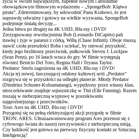
życia w swoim największym, zupełnie nowym i absolutnie
obowiązkowym filmowym wydarzeniu – „SpongeBob: Klątwa
pirata”. Zdeterminowany, by udowodnić Panu Krabowi, że jest
naprawdę odważny i gotowy na wielkie wyzwania, SpongeBob
podejmuje śmiałą decyzję...
Jedna bitwa po drugiej na 4K UHD, Blu-ray i DVD!
Zrezygnowany rewolucjonista Bob (Leonardo DiCaprio) pali
trawkę i żyje w paranoi z córką, Willą (Chase Infiniti). Oboje muszą
stawić czoła przeszłości Boba i uciekać, by ratować przyszłość,
kiedy jego bezlitosny przeciwnik, pułkownik Steven J. Lockjaw
(Sean Penn), po 16 latach wraca do gry. W filmie występują
również Benicio Del Toro, Regina Hall i Teyana Taylor.
Predator: Strefa zagrożenia na 4K UHD, Blu-ray i DVD!
Akcja tej nowej, fascynującej odsłony kultowej serii „Predator”
rozgrywa się w przyszłości na odległej planecie. Młody Predator
(Dimitrius Schuster-Koloamatangi), wypędzony przez własny klan,
nieoczekiwanie znajduje sojuszniczkę w Thii (Elle Fanning). Razem
ruszają w niebezpieczną wyprawę w poszukiwaniu
najgroźniejszego z przeciwników.
Tron: Ares na 4K UHD, Blu-ray i DVD!
Przygotuj się na pełną elektryzującej akcji przygodę w filmie
TRON: ARES. Ultrazaawansowany program Ares przenosi się z
cyfrowego świata do naszej rzeczywistości z niebezpieczną misją.
Czy ludzkość jest gotowa na pierwszy fizyczny kontakt ze Sztuczną
Inteligencją?