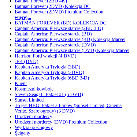
Batman Forever (2BD 4K)
Batman Forever (2DVD) Kolekcja DC
Batman Forever (2DVD) Premium Collection
więcej...
BATMAN FOREVER (BD) KOLEKCJA DC
Captain America: Pierwsze starcie (2BD 3-D)
Captain America: Pierwsze starcie (BD)
Captain America: Pierwsze starcie (BD) Kolekcja Marvel
Captain America: Pierwsze starcie (DVD)
Captain America: Pierwsze starcie (DVD) Kolekcja Marvel
Harrison Ford w akcji (4 DVD)
JFK (DVD)
Kapitan Ameryka Trylogia (3BD)
Kapitan Ameryka Trylogia (3DVD)
Kapitan Ameryka Trylogia (6BD 3-D)
Klient
Kosmiczni kowboje
Steven Seagal - Pakiet #1 (5 DVD)
Sunset Limited
To jest HBO. Pakiet 3 filmów (Sunset Limited, Cinema
Verite, Szare ogrody) (3 DVD)
Urodzeni mordercy
Urodzeni mordercy (DVD) Premium Collection
Wydział pościgowy
Ścigany