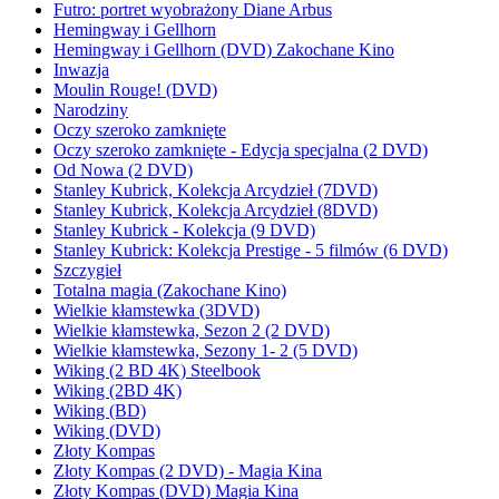
Futro: portret wyobrażony Diane Arbus
Hemingway i Gellhorn
Hemingway i Gellhorn (DVD) Zakochane Kino
Inwazja
Moulin Rouge! (DVD)
Narodziny
Oczy szeroko zamknięte
Oczy szeroko zamknięte - Edycja specjalna (2 DVD)
Od Nowa (2 DVD)
Stanley Kubrick, Kolekcja Arcydzieł (7DVD)
Stanley Kubrick, Kolekcja Arcydzieł (8DVD)
Stanley Kubrick - Kolekcja (9 DVD)
Stanley Kubrick: Kolekcja Prestige - 5 filmów (6 DVD)
Szczygieł
Totalna magia (Zakochane Kino)
Wielkie kłamstewka (3DVD)
Wielkie kłamstewka, Sezon 2 (2 DVD)
Wielkie kłamstewka, Sezony 1- 2 (5 DVD)
Wiking (2 BD 4K) Steelbook
Wiking (2BD 4K)
Wiking (BD)
Wiking (DVD)
Złoty Kompas
Złoty Kompas (2 DVD) - Magia Kina
Złoty Kompas (DVD) Magia Kina