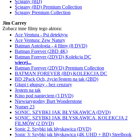
Ścigany (BD)
Ścigany (BD) Premium Collection
Ścigany Premium Collection
Jim Carrey
Zobacz inne filmy tego aktora:
Ace Ventura - Psi detektyw
Ace Ventura: Zew Natury
Batman Antologia - 4 filmy (8 DVD)
Batman Forever (2BD 4K)
Batman Forever (2DVD) Kolekcja DC
więcej...
Batman Forever (2DVD) Premium Collection
BATMAN FOREVER (BD) KOLEKCJA DC
BD 2Pack Och, życie/Jestem na tak (2BD)
Głupi i głupszy - bez cenzury
Jestem na tak
Kino pod napięciem (3 DVD)
Niewiarygodny Burt Wonderstone
Numer 23
SONIC. SZYBKI JAK BŁYSKAWICA (DVD)
SONIC. SZYBKI JAK BŁYSKAWICA. KOLEKCJA 2
FILMÓW (2 DVD)
Sonic 2. Szybki jak błyskawica (DVD)
Sonic 3: Szybki jak błyskawica (4K UHD + BD) Steelbook