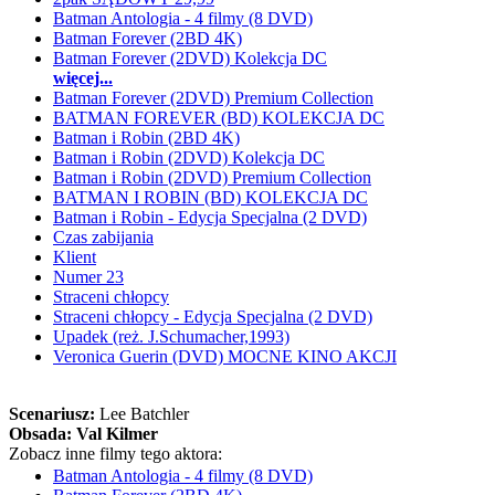
Batman Antologia - 4 filmy (8 DVD)
Batman Forever (2BD 4K)
Batman Forever (2DVD) Kolekcja DC
więcej...
Batman Forever (2DVD) Premium Collection
BATMAN FOREVER (BD) KOLEKCJA DC
Batman i Robin (2BD 4K)
Batman i Robin (2DVD) Kolekcja DC
Batman i Robin (2DVD) Premium Collection
BATMAN I ROBIN (BD) KOLEKCJA DC
Batman i Robin - Edycja Specjalna (2 DVD)
Czas zabijania
Klient
Numer 23
Straceni chłopcy
Straceni chłopcy - Edycja Specjalna (2 DVD)
Upadek (reż. J.Schumacher,1993)
Veronica Guerin (DVD) MOCNE KINO AKCJI
Scenariusz:
Lee Batchler
Obsada:
Val Kilmer
Zobacz inne filmy tego aktora:
Batman Antologia - 4 filmy (8 DVD)