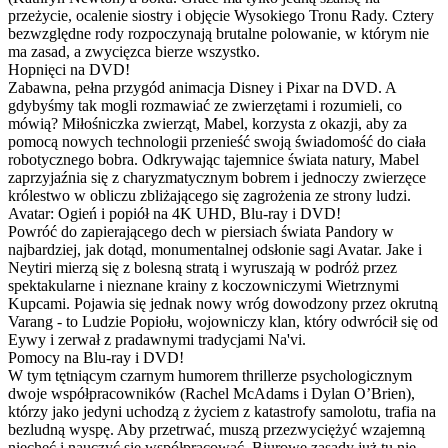
przeżycie, ocalenie siostry i objęcie Wysokiego Tronu Rady. Cztery
bezwzględne rody rozpoczynają brutalne polowanie, w którym nie
ma zasad, a zwycięzca bierze wszystko.
Hopnięci na DVD!
Zabawna, pełna przygód animacja Disney i Pixar na DVD. A
gdybyśmy tak mogli rozmawiać ze zwierzętami i rozumieli, co
mówią? Miłośniczka zwierząt, Mabel, korzysta z okazji, aby za
pomocą nowych technologii przenieść swoją świadomość do ciała
robotycznego bobra. Odkrywając tajemnice świata natury, Mabel
zaprzyjaźnia się z charyzmatycznym bobrem i jednoczy zwierzęce
królestwo w obliczu zbliżającego się zagrożenia ze strony ludzi.
Avatar: Ogień i popiół na 4K UHD, Blu-ray i DVD!
Powróć do zapierającego dech w piersiach świata Pandory w
najbardziej, jak dotąd, monumentalnej odsłonie sagi Avatar. Jake i
Neytiri mierzą się z bolesną stratą i wyruszają w podróż przez
spektakularne i nieznane krainy z koczowniczymi Wietrznymi
Kupcami. Pojawia się jednak nowy wróg dowodzony przez okrutną
Varang - to Ludzie Popiołu, wojowniczy klan, który odwrócił się od
Eywy i zerwał z pradawnymi tradycjami Na'vi.
Pomocy na Blu-ray i DVD!
W tym tętniącym czarnym humorem thrillerze psychologicznym
dwoje współpracowników (Rachel McAdams i Dylan O’Brien),
którzy jako jedyni uchodzą z życiem z katastrofy samolotu, trafia na
bezludną wyspę. Aby przetrwać, muszą przezwyciężyć wzajemną
niechęć i nauczyć się współpracować. Biurowe zasady już tu nie