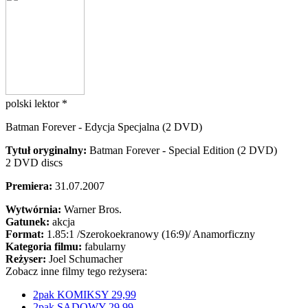
polski lektor *
Batman Forever - Edycja Specjalna (2 DVD)
Tytuł oryginalny:
Batman Forever - Special Edition (2 DVD)
2 DVD discs
Premiera:
31.07.2007
Wytwórnia:
Warner Bros.
Gatunek:
akcja
Format:
1.85:1
/Szerokoekranowy (16:9)/
Anamorficzny
Kategoria filmu:
fabularny
Reżyser:
Joel Schumacher
Zobacz inne filmy tego reżysera:
2pak KOMIKSY 29,99
2pak SĄDOWY 29,99