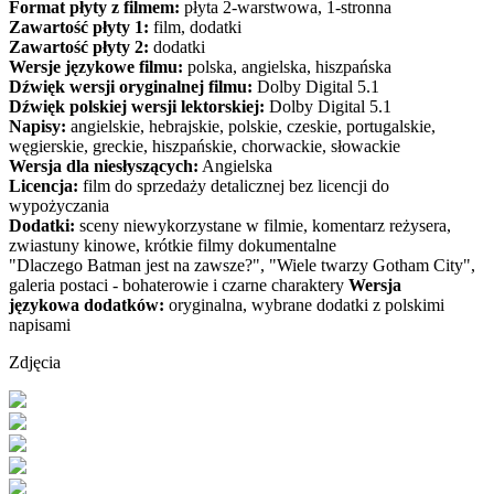
Format płyty z filmem:
płyta 2-warstwowa, 1-stronna
Zawartość płyty 1:
film, dodatki
Zawartość płyty 2:
dodatki
Wersje językowe filmu:
polska, angielska, hiszpańska
Dźwięk wersji oryginalnej filmu:
Dolby Digital 5.1
Dźwięk polskiej wersji lektorskiej:
Dolby Digital 5.1
Napisy:
angielskie, hebrajskie, polskie, czeskie, portugalskie,
węgierskie, greckie, hiszpańskie, chorwackie, słowackie
Wersja dla niesłyszących:
Angielska
Licencja:
film do sprzedaży detalicznej bez licencji do
wypożyczania
Dodatki:
sceny niewykorzystane w filmie, komentarz reżysera,
zwiastuny kinowe, krótkie filmy dokumentalne
"Dlaczego Batman jest na zawsze?", "Wiele twarzy Gotham City",
galeria postaci - bohaterowie i czarne charaktery
Wersja
językowa dodatków:
oryginalna, wybrane dodatki z polskimi
napisami
Zdjęcia