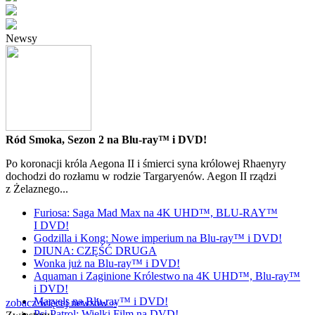
Newsy
Ród Smoka, Sezon 2 na Blu-ray™ i DVD!
Po koronacji króla Aegona II i śmierci syna królowej Rhaenyry
dochodzi do rozłamu w rodzie Targaryenów. Aegon II rządzi
z Żelaznego...
Furiosa: Saga Mad Max na 4K UHD™, BLU-RAY™
I DVD!
Godzilla i Kong: Nowe imperium na Blu-ray™ i DVD!
DIUNA: CZĘŚĆ DRUGA
Wonka już na Blu-ray™ i DVD!
Aquaman i Zaginione Królestwo na 4K UHD™, Blu-ray™
i DVD!
Marvels na Blu-ray™ i DVD!
zobacz więcej newsów »
Psi Patrol: Wielki Film na DVD!