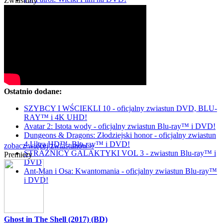
Zwiastuny
Ostatnio dodane:
SZYBCY I WŚCIEKLI 10 - oficjalny zwiastun DVD, BLU-
RAY™ i 4K UHD!
Avatar 2: Istota wody - oficjalny zwiastun Blu-ray™ i DVD!
Dungeons & Dragons: Złodziejski honor - oficjalny zwiastun
4 Ultra HD™, Blu-ray™ i DVD!
zobacz więcej zwiastunów »
STRAŻNICY GALAKTYKI VOL 3 - zwiastun Blu-ray™ i
Premiery
DVD
Ant-Man i Osa: Kwantomania - oficjalny zwiastun Blu-ray™
i DVD!
Ghost in The Shell (2017) (BD)