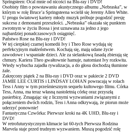
Springsteen: Ocal mnie od nicości na Blu-ray i DVD!
Osobisty film o powstawaniu akustycznego albumu „Nebraska”, w
którym w rolę Bruce’a Springsteena wcielił się Jeremy Allen White.
U progu światowej kariery młody muzyk próbuje pogodzić presję
sukcesu z demonami przeszłości. „Nebraska” okazała się punktem
zwrotnym w życiu Bossa i jest uznawana za jedno z jego
najbardziej ponadczasowych osiągnięć.
Państwo Rose na Blu-ray i DVD!
W tej cierpkiej czarnej komedii Ivy i Theo Rose wydają się
perfekcyjnym małżeństwem. Kochają się, mają udane życie
zawodowe i wspaniałe dzieci. Ale za sielankową fasadą zbierają się
chmury. Kariera Theo gwałtownie hamuje, natomiast Ivy rozkwita.
Wtedy wybucha zajadła rywalizacja, a do głosu dochodzą tłumione
żale.
Zakręcony piątek 2 na Blu-ray i DVD oraz w pakiecie 2 DVD
JAMIE LEE CURTIS i LINDSAY LOHAN powracają w rolach
Tess i Anny w tym prześmiesznym sequelu kultowego filmu. Córka
Tess, Anna, ma teraz własną nastoletnią córkę oraz przyszłą
pasierbicę. Zmagając się z licznymi wyzwaniami związanymi z
połączeniem dwóch rodzin, Tess i Anna odkrywają, że piorun może
uderzyć ponownie!
Fantastyczna Czwórka: Pierwsze kroki na 4K UHD, Blu-ray i
DVD!
W retrofuturystycznym klimacie lat 60-tych Pierwsza Rodzina
Marvela staje przed trudnym wyzwaniem. Muszą pogodzić rolę