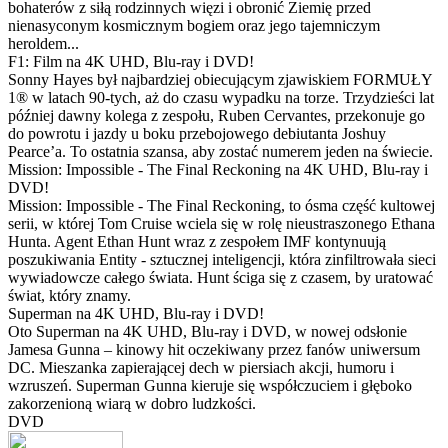
bohaterów z siłą rodzinnych więzi i obronić Ziemię przed
nienasyconym kosmicznym bogiem oraz jego tajemniczym
heroldem...
F1: Film na 4K UHD, Blu-ray i DVD!
Sonny Hayes był najbardziej obiecującym zjawiskiem FORMUŁY
1® w latach 90-tych, aż do czasu wypadku na torze. Trzydzieści lat
później dawny kolega z zespołu, Ruben Cervantes, przekonuje go
do powrotu i jazdy u boku przebojowego debiutanta Joshuy
Pearce’a. To ostatnia szansa, aby zostać numerem jeden na świecie.
Mission: Impossible - The Final Reckoning na 4K UHD, Blu-ray i
DVD!
Mission: Impossible - The Final Reckoning, to ósma część kultowej
serii, w której Tom Cruise wciela się w rolę nieustraszonego Ethana
Hunta. Agent Ethan Hunt wraz z zespołem IMF kontynuują
poszukiwania Entity - sztucznej inteligencji, która zinfiltrowała sieci
wywiadowcze całego świata. Hunt ściga się z czasem, by uratować
świat, który znamy.
Superman na 4K UHD, Blu-ray i DVD!
Oto Superman na 4K UHD, Blu-ray i DVD, w nowej odsłonie
Jamesa Gunna – kinowy hit oczekiwany przez fanów uniwersum
DC. Mieszanka zapierającej dech w piersiach akcji, humoru i
wzruszeń. Superman Gunna kieruje się współczuciem i głęboko
zakorzenioną wiarą w dobro ludzkości.
DVD