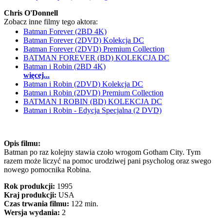
Chris O'Donnell
Zobacz inne filmy tego aktora:
Batman Forever (2BD 4K)
Batman Forever (2DVD) Kolekcja DC
Batman Forever (2DVD) Premium Collection
BATMAN FOREVER (BD) KOLEKCJA DC
Batman i Robin (2BD 4K)
więcej...
Batman i Robin (2DVD) Kolekcja DC
Batman i Robin (2DVD) Premium Collection
BATMAN I ROBIN (BD) KOLEKCJA DC
Batman i Robin - Edycja Specjalna (2 DVD)
Opis filmu:
Batman po raz kolejny stawia czoło wrogom Gotham City. Tym
razem może liczyć na pomoc urodziwej pani psycholog oraz swego
nowego pomocnika Robina.
Rok produkcji:
1995
Kraj produkcji:
USA
Czas trwania filmu:
122 min.
Wersja wydania:
2