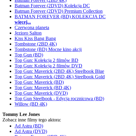
Batman Forever (2BD 4K)
Batman Forever (2DVD) Kolekcja DC
Batman Forever (2DVD) Premium Collection
BATMAN FOREVER (BD) KOLEKCJA DC
więcej...
Czerwona planeta
Jezioro Salton
Kiss Kiss Bang Bang
Tombstone (2BD 4K)
Tombstone (BD) Mocne kino akcji
Top Gun (BD)
Top Gun: Kolekcja 2 filmów BD
Top Gun: Kolekcja 2 filmów DVD
Top Gun: Maverick (2BD 4K) Steelbook Blue
Top Gun: Maverick (2BD 4K) Steelbook Gold
Top Gun: Maverick (BD)
Top Gun: Maverick (BD 4K)
Top Gun: Maverick (DVD)
Top Gun Steelbook - Edycja rocznicowa (BD)
Willow (BD 4K)
Tommy Lee Jones
Zobacz inne filmy tego aktora:
Ad Astra (BD)
Ad Astra (DVD)