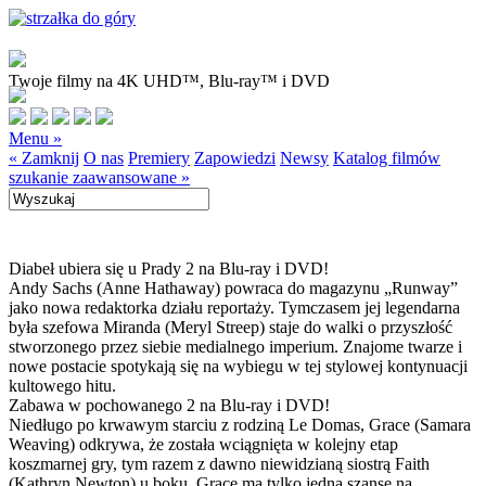
Twoje filmy na 4K UHD™, Blu-ray™ i DVD
Menu »
« Zamknij
O nas
Premiery
Zapowiedzi
Newsy
Katalog filmów
szukanie zaawansowane »
Diabeł ubiera się u Prady 2 na Blu-ray i DVD!
Andy Sachs (Anne Hathaway) powraca do magazynu „Runway”
jako nowa redaktorka działu reportaży. Tymczasem jej legendarna
była szefowa Miranda (Meryl Streep) staje do walki o przyszłość
stworzonego przez siebie medialnego imperium. Znajome twarze i
nowe postacie spotykają się na wybiegu w tej stylowej kontynuacji
kultowego hitu.
Zabawa w pochowanego 2 na Blu-ray i DVD!
Niedługo po krwawym starciu z rodziną Le Domas, Grace (Samara
Weaving) odkrywa, że została wciągnięta w kolejny etap
koszmarnej gry, tym razem z dawno niewidzianą siostrą Faith
(Kathryn Newton) u boku. Grace ma tylko jedną szansę na