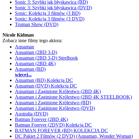
Sonic 3: Szybki jak błyskawica (BD)
Sonic 3: Szybki jak błyskawica (DVD)
Sonic: Kolekcja 3 filmów (3 BD)
Sonic: Kolekcja 3 filmów (3 DVD)
Truman Show (DVD)
Nicole Kidman
Zobacz inne filmy tego aktora:
Aquaman
Aquaman (2BD 3-D)
Aquaman (2BD 3-D) Steelbook
Aquaman (2BD 4K)
Aquaman (BD)
więcej...
Aquaman (BD) Kolekcja DC
Aquaman (DVD) Kolekcja DC
Aquaman i Zaginione Królestwo (2BD 4K)
Aquaman i Zaginione Królestwo (2BD 4K STEELBOOK)
Aquaman i Zaginione Królestwo (BD)
Aquaman i Zaginione Królestwo (DVD)
Australia (DVD)
Batman Forever (2BD 4K)
Batman Forever (2DVD) Kolekcja DC
BATMAN FOREVER (BD) KOLEKCJA DC
DC Pakiet 2 Filmów (2 DVD) (Aquaman, Wonder Woman)