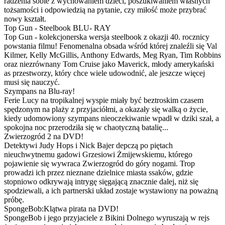
radzenia sobie z wychowaniem dzieci, poszukiwaniem własnych
tożsamości i odpowiedzią na pytanie, czy miłość może przybrać
nowy kształt.
Top Gun - Steelbook BLU- RAY
Top Gun - kolekcjonerska wersja steelbook z okazji 40. rocznicy
powstania filmu! Fenomenalna obsada wśród której znaleźli się Val
Kilmer, Kelly McGillis, Anthony Edwards, Meg Ryan, Tim Robbins
oraz niezrównany Tom Cruise jako Maverick, młody amerykański
as przestworzy, który chce wiele udowodnić, ale jeszcze więcej
musi się nauczyć.
Szympans na Blu-ray!
Ferie Lucy na tropikalnej wyspie miały być beztroskim czasem
spędzonym na plaży z przyjaciółmi, a okazały się walką o życie,
kiedy udomowiony szympans nieoczekiwanie wpadł w dziki szał, a
spokojna noc przerodziła się w chaotyczną batalię...
Zwierzogród 2 na DVD!
Detektywi Judy Hops i Nick Bajer depczą po piętach
nieuchwytnemu gadowi Grzesiowi Żmijewskiemu, którego
pojawienie się wywraca Zwierzogród do góry nogami. Trop
prowadzi ich przez nieznane dzielnice miasta ssaków, gdzie
stopniowo odkrywają intrygę sięgającą znacznie dalej, niż się
spodziewali, a ich partnerski układ zostaje wystawiony na poważną
próbę.
SpongeBob:Klątwa pirata na DVD!
SpongeBob i jego przyjaciele z Bikini Dolnego wyruszają w rejs