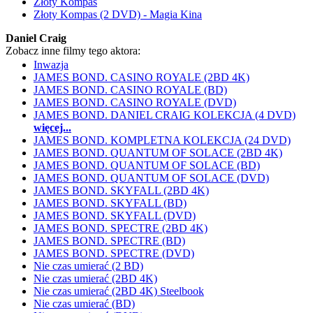
Złoty Kompas
Złoty Kompas (2 DVD) - Magia Kina
Daniel Craig
Zobacz inne filmy tego aktora:
Inwazja
JAMES BOND. CASINO ROYALE (2BD 4K)
JAMES BOND. CASINO ROYALE (BD)
JAMES BOND. CASINO ROYALE (DVD)
JAMES BOND. DANIEL CRAIG KOLEKCJA (4 DVD)
więcej...
JAMES BOND. KOMPLETNA KOLEKCJA (24 DVD)
JAMES BOND. QUANTUM OF SOLACE (2BD 4K)
JAMES BOND. QUANTUM OF SOLACE (BD)
JAMES BOND. QUANTUM OF SOLACE (DVD)
JAMES BOND. SKYFALL (2BD 4K)
JAMES BOND. SKYFALL (BD)
JAMES BOND. SKYFALL (DVD)
JAMES BOND. SPECTRE (2BD 4K)
JAMES BOND. SPECTRE (BD)
JAMES BOND. SPECTRE (DVD)
Nie czas umierać (2 BD)
Nie czas umierać (2BD 4K)
Nie czas umierać (2BD 4K) Steelbook
Nie czas umierać (BD)