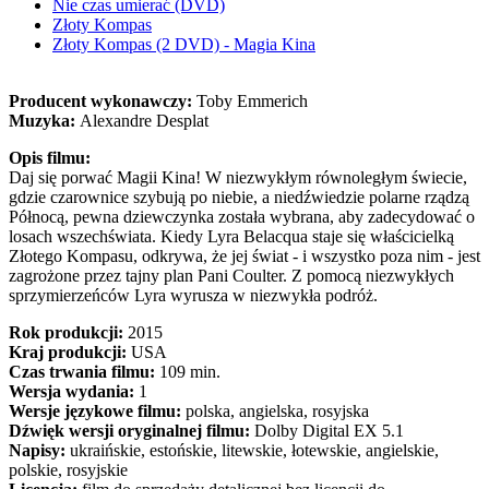
Nie czas umierać (DVD)
Złoty Kompas
Złoty Kompas (2 DVD) - Magia Kina
Producent wykonawczy:
Toby Emmerich
Muzyka:
Alexandre Desplat
Opis filmu:
Daj się porwać Magii Kina! W niezwykłym równoległym świecie,
gdzie czarownice szybują po niebie, a niedźwiedzie polarne rządzą
Północą, pewna dziewczynka została wybrana, aby zadecydować o
losach wszechświata. Kiedy Lyra Belacqua staje się właścicielką
Złotego Kompasu, odkrywa, że jej świat - i wszystko poza nim - jest
zagrożone przez tajny plan Pani Coulter. Z pomocą niezwykłych
sprzymierzeńców Lyra wyrusza w niezwykła podróż.
Rok produkcji:
2015
Kraj produkcji:
USA
Czas trwania filmu:
109 min.
Wersja wydania:
1
Wersje językowe filmu:
polska, angielska, rosyjska
Dźwięk wersji oryginalnej filmu:
Dolby Digital EX 5.1
Napisy:
ukraińskie, estońskie, litewskie, łotewskie, angielskie,
polskie, rosyjskie