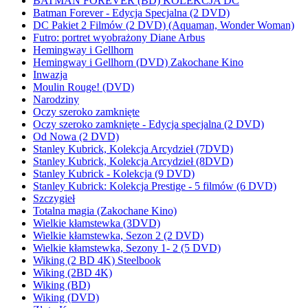
BATMAN FOREVER (BD) KOLEKCJA DC
Batman Forever - Edycja Specjalna (2 DVD)
DC Pakiet 2 Filmów (2 DVD) (Aquaman, Wonder Woman)
Futro: portret wyobrażony Diane Arbus
Hemingway i Gellhorn
Hemingway i Gellhorn (DVD) Zakochane Kino
Inwazja
Moulin Rouge! (DVD)
Narodziny
Oczy szeroko zamknięte
Oczy szeroko zamknięte - Edycja specjalna (2 DVD)
Od Nowa (2 DVD)
Stanley Kubrick, Kolekcja Arcydzieł (7DVD)
Stanley Kubrick, Kolekcja Arcydzieł (8DVD)
Stanley Kubrick - Kolekcja (9 DVD)
Stanley Kubrick: Kolekcja Prestige - 5 filmów (6 DVD)
Szczygieł
Totalna magia (Zakochane Kino)
Wielkie kłamstewka (3DVD)
Wielkie kłamstewka, Sezon 2 (2 DVD)
Wielkie kłamstewka, Sezony 1- 2 (5 DVD)
Wiking (2 BD 4K) Steelbook
Wiking (2BD 4K)
Wiking (BD)
Wiking (DVD)