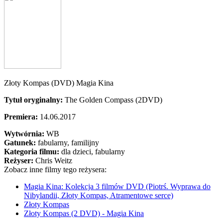
Złoty Kompas (DVD) Magia Kina
Tytuł oryginalny:
The Golden Compass (2DVD)
Premiera:
14.06.2017
Wytwórnia:
WB
Gatunek:
fabularny, familijny
Kategoria filmu:
dla dzieci, fabularny
Reżyser:
Chris Weitz
Zobacz inne filmy tego reżysera:
Magia Kina: Kolekcja 3 filmów DVD (Piotrś. Wyprawa do
Nibylandii, Złoty Kompas, Atramentowe serce)
Złoty Kompas
Złoty Kompas (2 DVD) - Magia Kina