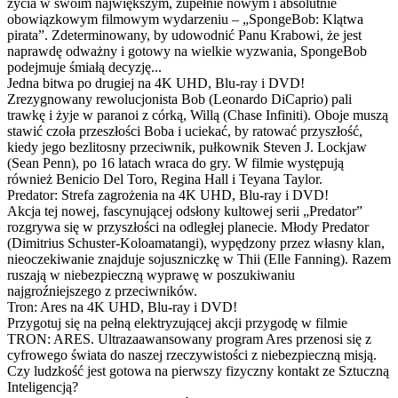
życia w swoim największym, zupełnie nowym i absolutnie
obowiązkowym filmowym wydarzeniu – „SpongeBob: Klątwa
pirata”. Zdeterminowany, by udowodnić Panu Krabowi, że jest
naprawdę odważny i gotowy na wielkie wyzwania, SpongeBob
podejmuje śmiałą decyzję...
Jedna bitwa po drugiej na 4K UHD, Blu-ray i DVD!
Zrezygnowany rewolucjonista Bob (Leonardo DiCaprio) pali
trawkę i żyje w paranoi z córką, Willą (Chase Infiniti). Oboje muszą
stawić czoła przeszłości Boba i uciekać, by ratować przyszłość,
kiedy jego bezlitosny przeciwnik, pułkownik Steven J. Lockjaw
(Sean Penn), po 16 latach wraca do gry. W filmie występują
również Benicio Del Toro, Regina Hall i Teyana Taylor.
Predator: Strefa zagrożenia na 4K UHD, Blu-ray i DVD!
Akcja tej nowej, fascynującej odsłony kultowej serii „Predator”
rozgrywa się w przyszłości na odległej planecie. Młody Predator
(Dimitrius Schuster-Koloamatangi), wypędzony przez własny klan,
nieoczekiwanie znajduje sojuszniczkę w Thii (Elle Fanning). Razem
ruszają w niebezpieczną wyprawę w poszukiwaniu
najgroźniejszego z przeciwników.
Tron: Ares na 4K UHD, Blu-ray i DVD!
Przygotuj się na pełną elektryzującej akcji przygodę w filmie
TRON: ARES. Ultrazaawansowany program Ares przenosi się z
cyfrowego świata do naszej rzeczywistości z niebezpieczną misją.
Czy ludzkość jest gotowa na pierwszy fizyczny kontakt ze Sztuczną
Inteligencją?