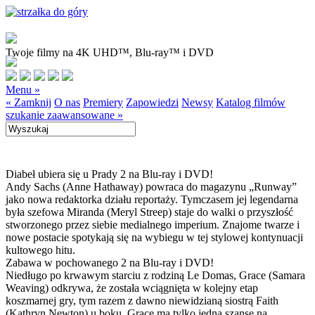
Twoje filmy na 4K UHD™, Blu-ray™ i DVD
Menu »
« Zamknij
O nas
Premiery
Zapowiedzi
Newsy
Katalog filmów
szukanie zaawansowane »
Diabeł ubiera się u Prady 2 na Blu-ray i DVD!
Andy Sachs (Anne Hathaway) powraca do magazynu „Runway”
jako nowa redaktorka działu reportaży. Tymczasem jej legendarna
była szefowa Miranda (Meryl Streep) staje do walki o przyszłość
stworzonego przez siebie medialnego imperium. Znajome twarze i
nowe postacie spotykają się na wybiegu w tej stylowej kontynuacji
kultowego hitu.
Zabawa w pochowanego 2 na Blu-ray i DVD!
Niedługo po krwawym starciu z rodziną Le Domas, Grace (Samara
Weaving) odkrywa, że została wciągnięta w kolejny etap
koszmarnej gry, tym razem z dawno niewidzianą siostrą Faith
(Kathryn Newton) u boku. Grace ma tylko jedną szansę na