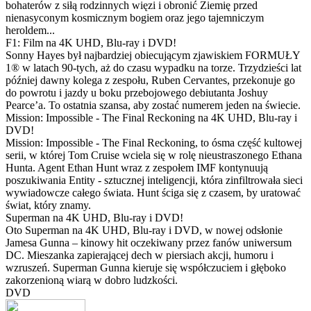
bohaterów z siłą rodzinnych więzi i obronić Ziemię przed
nienasyconym kosmicznym bogiem oraz jego tajemniczym
heroldem...
F1: Film na 4K UHD, Blu-ray i DVD!
Sonny Hayes był najbardziej obiecującym zjawiskiem FORMUŁY
1® w latach 90-tych, aż do czasu wypadku na torze. Trzydzieści lat
później dawny kolega z zespołu, Ruben Cervantes, przekonuje go
do powrotu i jazdy u boku przebojowego debiutanta Joshuy
Pearce’a. To ostatnia szansa, aby zostać numerem jeden na świecie.
Mission: Impossible - The Final Reckoning na 4K UHD, Blu-ray i
DVD!
Mission: Impossible - The Final Reckoning, to ósma część kultowej
serii, w której Tom Cruise wciela się w rolę nieustraszonego Ethana
Hunta. Agent Ethan Hunt wraz z zespołem IMF kontynuują
poszukiwania Entity - sztucznej inteligencji, która zinfiltrowała sieci
wywiadowcze całego świata. Hunt ściga się z czasem, by uratować
świat, który znamy.
Superman na 4K UHD, Blu-ray i DVD!
Oto Superman na 4K UHD, Blu-ray i DVD, w nowej odsłonie
Jamesa Gunna – kinowy hit oczekiwany przez fanów uniwersum
DC. Mieszanka zapierającej dech w piersiach akcji, humoru i
wzruszeń. Superman Gunna kieruje się współczuciem i głęboko
zakorzenioną wiarą w dobro ludzkości.
DVD