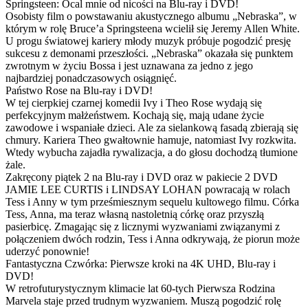
Springsteen: Ocal mnie od nicości na Blu-ray i DVD!
Osobisty film o powstawaniu akustycznego albumu „Nebraska”, w
którym w rolę Bruce’a Springsteena wcielił się Jeremy Allen White.
U progu światowej kariery młody muzyk próbuje pogodzić presję
sukcesu z demonami przeszłości. „Nebraska” okazała się punktem
zwrotnym w życiu Bossa i jest uznawana za jedno z jego
najbardziej ponadczasowych osiągnięć.
Państwo Rose na Blu-ray i DVD!
W tej cierpkiej czarnej komedii Ivy i Theo Rose wydają się
perfekcyjnym małżeństwem. Kochają się, mają udane życie
zawodowe i wspaniałe dzieci. Ale za sielankową fasadą zbierają się
chmury. Kariera Theo gwałtownie hamuje, natomiast Ivy rozkwita.
Wtedy wybucha zajadła rywalizacja, a do głosu dochodzą tłumione
żale.
Zakręcony piątek 2 na Blu-ray i DVD oraz w pakiecie 2 DVD
JAMIE LEE CURTIS i LINDSAY LOHAN powracają w rolach
Tess i Anny w tym prześmiesznym sequelu kultowego filmu. Córka
Tess, Anna, ma teraz własną nastoletnią córkę oraz przyszłą
pasierbicę. Zmagając się z licznymi wyzwaniami związanymi z
połączeniem dwóch rodzin, Tess i Anna odkrywają, że piorun może
uderzyć ponownie!
Fantastyczna Czwórka: Pierwsze kroki na 4K UHD, Blu-ray i
DVD!
W retrofuturystycznym klimacie lat 60-tych Pierwsza Rodzina
Marvela staje przed trudnym wyzwaniem. Muszą pogodzić rolę