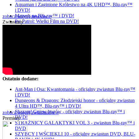
Aquaman i Zaginione Królestwo na 4K UHD™, Blu-ray™
i DVD!
Marvels na Blu-ray™ i DVD!
zobacz więcej newsów »
Psi Patrol: Wielki Film na DVD!
Zwiastuny
Ostatnio dodane:
Ant-Man i Osa: Kwantomania - oficjalny zwiastun Blu-ray™
i DVD!
Dungeons & Dragons: Złodziejski honor - oficjalny zwiastun
4 Ultra HD™, Blu-ray™ i DVD!
Shazam! Gniew bogów - oficjalny zwiastun Blu-ray™ i
zobacz więcej zwiastunów »
DVD!
Premiery
STRAŻNICY GALAKTYKI VOL 3 - zwiastun Blu-ray™ i
DVD
SZYBCY I WŚCIEKLI 10 - oficjalny zwiastun DVD, BLU-