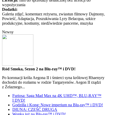
Licencja:
film do sprzedaży detalicznej bez licencji do
wypożyczania
Dodatki:
Galeria zdjęć, komentarz reżysera, zwiastun filmowy Dajmony,
Powieść, Adaptacja, Poszukiwania Lyry Belacqua, szkice
produkcyjne, kostiumy, niedźwiedzie pancerne, muzyka
Newsy
Ród Smoka, Sezon 2 na Blu-ray™ i DVD!
Po koronacji króla Aegona II i śmierci syna królowej Rhaenyry
dochodzi do rozłamu w rodzie Targaryenów. Aegon II rządzi
z Żelaznego...
Furiosa: Saga Mad Max na 4K UHD™, BLU-RAY™
I DVD!
Godzilla i Kong: Nowe imperium na Blu-ray™ i DVD!
DIUNA: CZĘŚĆ DRUGA
Wonka już na Blu-ray™ i DVD!