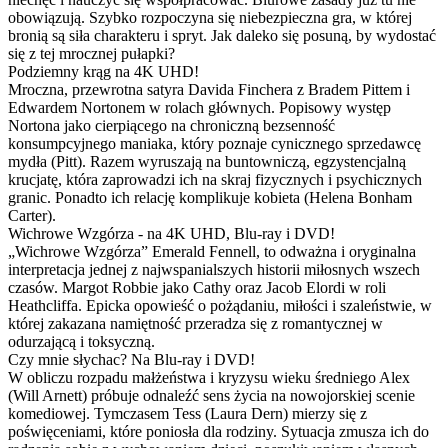
obowiązują. Szybko rozpoczyna się niebezpieczna gra, w której
bronią są siła charakteru i spryt. Jak daleko się posuną, by wydostać
się z tej mrocznej pułapki?
Podziemny krąg na 4K UHD!
Mroczna, przewrotna satyra Davida Finchera z Bradem Pittem i
Edwardem Nortonem w rolach głównych. Popisowy występ
Nortona jako cierpiącego na chroniczną bezsenność
konsumpcyjnego maniaka, który poznaje cynicznego sprzedawcę
mydła (Pitt). Razem wyruszają na buntowniczą, egzystencjalną
krucjatę, która zaprowadzi ich na skraj fizycznych i psychicznych
granic. Ponadto ich relację komplikuje kobieta (Helena Bonham
Carter).
Wichrowe Wzgórza - na 4K UHD, Blu-ray i DVD!
„Wichrowe Wzgórza” Emerald Fennell, to odważna i oryginalna
interpretacja jednej z najwspanialszych historii miłosnych wszech
czasów. Margot Robbie jako Cathy oraz Jacob Elordi w roli
Heathcliffa. Epicka opowieść o pożądaniu, miłości i szaleństwie, w
której zakazana namiętność przeradza się z romantycznej w
odurzającą i toksyczną.
Czy mnie słychac? Na Blu-ray i DVD!
W obliczu rozpadu małżeństwa i kryzysu wieku średniego Alex
(Will Arnett) próbuje odnaleźć sens życia na nowojorskiej scenie
komediowej. Tymczasem Tess (Laura Dern) mierzy się z
poświęceniami, które poniosła dla rodziny. Sytuacja zmusza ich do