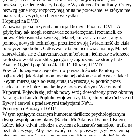
przeżycie, ocalenie siostry i objęcie Wysokiego Tronu Rady. Cztery
bezwzględne rody rozpoczynają brutalne polowanie, w którym nie
ma zasad, a zwycięzca bierze wszystko.
Hopnięci na DVD!
Zabawna, pełna przygód animacja Disney i Pixar na DVD. A
gdybyśmy tak mogli rozmawiać ze zwierzętami i rozumieli, co
mówią? Miłośniczka zwierząt, Mabel, korzysta z okazji, aby za
pomocą nowych technologii przenieść swoją świadomość do ciała
robotycznego bobra. Odkrywając tajemnice świata natury, Mabel
zaprzyjaźnia się z charyzmatycznym bobrem i jednoczy zwierzęce
królestwo w obliczu zbliżającego się zagrożenia ze strony ludzi.
Avatar: Ogień i popiół na 4K UHD, Blu-ray i DVD!
Powróć do zapierającego dech w piersiach świata Pandory w
najbardziej, jak dotąd, monumentalnej odsłonie sagi Avatar. Jake i
Neytiri mierzą się z bolesną stratą i wyruszają w podróż przez
spektakularne i nieznane krainy z koczowniczymi Wietrznymi
Kupcami. Pojawia się jednak nowy wróg dowodzony przez okrutną
Varang - to Ludzie Popiołu, wojowniczy klan, który odwrócił się od
Eywy i zerwał z pradawnymi tradycjami Na'vi.
Pomocy na Blu-ray i DVD!
W tym tętniącym czarnym humorem thrillerze psychologicznym
dwoje współpracowników (Rachel McAdams i Dylan O’Brien),
którzy jako jedyni uchodzą z życiem z katastrofy samolotu, trafia na
bezludną wyspę. Aby przetrwać, muszą przezwyciężyć wzajemną
niechęć i nauczyć się współpracować. Biurowe zasady już tu nie