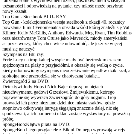
radzenia sobie z wychowaniem dzieci, poszukiwaniem własnych
tożsamości i odpowiedzią na pytanie, czy miłość może przybrać
nowy kształt.
Top Gun - Steelbook BLU- RAY
Top Gun - kolekcjonerska wersja steelbook z okazji 40. rocznicy
powstania filmu! Fenomenalna obsada wśród której znaleźli się Val
Kilmer, Kelly McGillis, Anthony Edwards, Meg Ryan, Tim Robbins
oraz niezrównany Tom Cruise jako Maverick, młody amerykański
as przestworzy, który chce wiele udowodnić, ale jeszcze więcej
musi się nauczyć.
Szympans na Blu-ray!
Ferie Lucy na tropikalnej wyspie miały być beztroskim czasem
spędzonym na plaży z przyjaciółmi, a okazały się walką o życie,
kiedy udomowiony szympans nieoczekiwanie wpadł w dziki szał, a
spokojna noc przerodziła się w chaotyczną batalię...
Zwierzogród 2 na DVD!
Detektywi Judy Hops i Nick Bajer depczą po piętach
nieuchwytnemu gadowi Grzesiowi Żmijewskiemu, którego
pojawienie się wywraca Zwierzogród do góry nogami. Trop
prowadzi ich przez nieznane dzielnice miasta ssaków, gdzie
stopniowo odkrywają intrygę sięgającą znacznie dalej, niż się
spodziewali, a ich partnerski układ zostaje wystawiony na poważną
próbę.
SpongeBob:Klątwa pirata na DVD!
SpongeBob i jego przyjaciele z Bikini Dolnego wyruszają w rejs