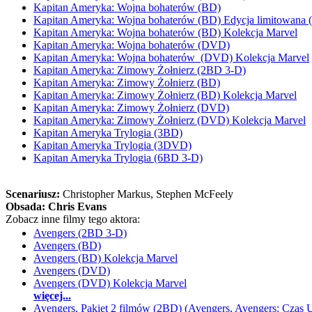
Kapitan Ameryka: Wojna bohaterów (BD)
Kapitan Ameryka: Wojna bohaterów (BD) Edycja limitowana 
Kapitan Ameryka: Wojna bohaterów (BD) Kolekcja Marvel
Kapitan Ameryka: Wojna bohaterów (DVD)
Kapitan Ameryka: Wojna bohaterów (DVD) Kolekcja Marvel
Kapitan Ameryka: Zimowy Żołnierz (2BD 3-D)
Kapitan Ameryka: Zimowy Żołnierz (BD)
Kapitan Ameryka: Zimowy Żołnierz (BD) Kolekcja Marvel
Kapitan Ameryka: Zimowy Żołnierz (DVD)
Kapitan Ameryka: Zimowy Żołnierz (DVD) Kolekcja Marvel
Kapitan Ameryka Trylogia (3BD)
Kapitan Ameryka Trylogia (3DVD)
Kapitan Ameryka Trylogia (6BD 3-D)
Scenariusz:
Christopher Markus
, Stephen McFeely
Obsada:
Chris Evans
Zobacz inne filmy tego aktora:
Avengers (2BD 3-D)
Avengers (BD)
Avengers (BD) Kolekcja Marvel
Avengers (DVD)
Avengers (DVD) Kolekcja Marvel
więcej...
Avengers, Pakiet 2 filmów (2BD) (Avengers, Avengers: Czas U