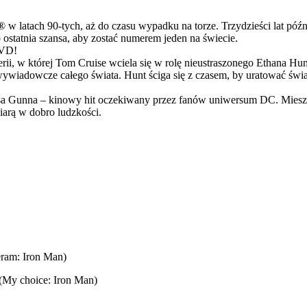
latach 90-tych, aż do czasu wypadku na torze. Trzydzieści lat późn
ostatnia szansa, aby zostać numerem jeden na świecie.
DVD!
serii, w której Tom Cruise wciela się w rolę nieustraszonego Ethana 
ci wywiadowcze całego świata. Hunt ściga się z czasem, by uratować świ
Gunna – kinowy hit oczekiwany przez fanów uniwersum DC. Mieszanka
arą w dobro ludzkości.
ram: Iron Man)
 (My choice: Iron Man)