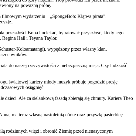
ystawiony na poważną próbę.
m filmowym wydarzeniu – „SpongeBob: Klątwa pirata”.
yzję...
a przeszłości Boba i uciekać, by ratować przyszłość, kiedy jego
 Regina Hall i Teyana Taylor.
us Schuster-Koloamatangi), wypędzony przez własny klan,
 przeciwników.
ata do naszej rzeczywistości z niebezpieczną misją. Czy ludzkość
rogu światowej kariery młody muzyk próbuje pogodzić presję
nadczasowych osiągnięć.
 dzieci. Ale za sielankową fasadą zbierają się chmury. Kariera Theo
ma teraz własną nastoletnią córkę oraz przyszłą pasierbicę.
iłą rodzinnych więzi i obronić Ziemię przed nienasyconym