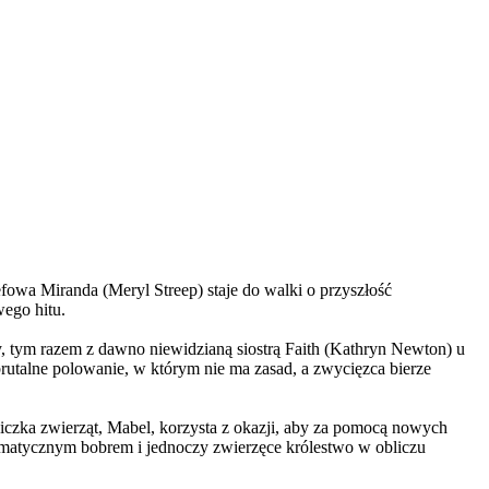
wa Miranda (Meryl Streep) staje do walki o przyszłość
wego hitu.
, tym razem z dawno niewidzianą siostrą Faith (Kathryn Newton) u
brutalne polowanie, w którym nie ma zasad, a zwycięzca bierze
czka zwierząt, Mabel, korzysta z okazji, aby za pomocą nowych
yzmatycznym bobrem i jednoczy zwierzęce królestwo w obliczu