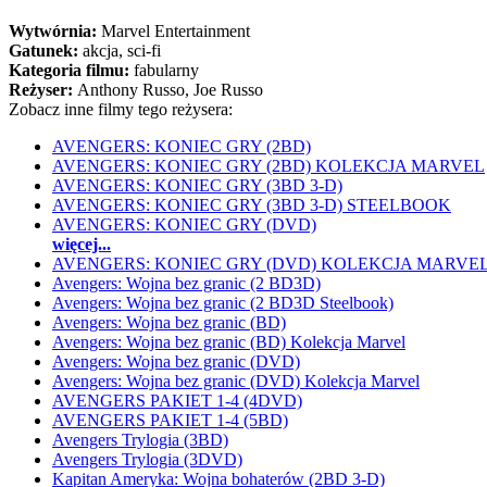
Wytwórnia:
Marvel Entertainment
Gatunek:
akcja, sci-fi
Kategoria filmu:
fabularny
Reżyser:
Anthony Russo, Joe Russo
Zobacz inne filmy tego reżysera:
AVENGERS: KONIEC GRY (2BD)
AVENGERS: KONIEC GRY (2BD) KOLEKCJA MARVEL
AVENGERS: KONIEC GRY (3BD 3-D)
AVENGERS: KONIEC GRY (3BD 3-D) STEELBOOK
AVENGERS: KONIEC GRY (DVD)
więcej...
AVENGERS: KONIEC GRY (DVD) KOLEKCJA MARVE
Avengers: Wojna bez granic (2 BD3D)
Avengers: Wojna bez granic (2 BD3D Steelbook)
Avengers: Wojna bez granic (BD)
Avengers: Wojna bez granic (BD) Kolekcja Marvel
Avengers: Wojna bez granic (DVD)
Avengers: Wojna bez granic (DVD) Kolekcja Marvel
AVENGERS PAKIET 1-4 (4DVD)
AVENGERS PAKIET 1-4 (5BD)
Avengers Trylogia (3BD)
Avengers Trylogia (3DVD)
Kapitan Ameryka: Wojna bohaterów (2BD 3-D)