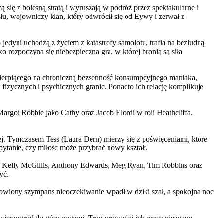
 się z bolesną stratą i wyruszają w podróż przez spektakularne i
, wojowniczy klan, który odwrócił się od Eywy i zerwał z
yni uchodzą z życiem z katastrofy samolotu, trafia na bezludną
rozpoczyna się niebezpieczna gra, w której bronią są siła
ierpiącego na chroniczną bezsenność konsumpcyjnego maniaka,
 fizycznych i psychicznych granic. Ponadto ich relację komplikuje
argot Robbie jako Cathy oraz Jacob Elordi w roli Heathcliffa.
ej. Tymczasem Tess (Laura Dern) mierzy się z poświęceniami, które
ytanie, czy miłość może przybrać nowy kształt.
er, Kelly McGillis, Anthony Edwards, Meg Ryan, Tim Robbins oraz
yć.
omowiony szympans nieoczekiwanie wpadł w dziki szał, a spokojna noc
ierzogród do góry nogami. Trop prowadzi ich przez nieznane