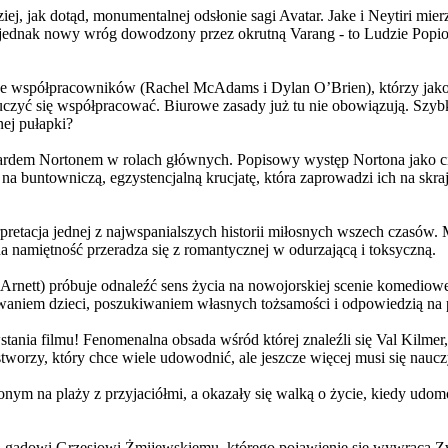
j, jak dotąd, monumentalnej odsłonie sagi Avatar. Jake i Neytiri mierzą
jednak nowy wróg dowodzony przez okrutną Varang - to Ludzie Popiołu
 współpracowników (Rachel McAdams i Dylan O’Brien), którzy jako jed
yć się współpracować. Biurowe zasady już tu nie obowiązują. Szybko 
nej pułapki?
wardem Nortonem w rolach głównych. Popisowy występ Nortona jako c
a buntowniczą, egzystencjalną krucjatę, która zaprowadzi ich na skraj
etacja jednej z najwspanialszych historii miłosnych wszech czasów. M
na namiętność przeradza się z romantycznej w odurzającą i toksyczną.
Arnett) próbuje odnaleźć sens życia na nowojorskiej scenie komediow
owaniem dzieci, poszukiwaniem własnych tożsamości i odpowiedzią na p
wstania filmu! Fenomenalna obsada wśród której znaleźli się Val Kilm
orzy, który chce wiele udowodnić, ale jeszcze więcej musi się naucz
onym na plaży z przyjaciółmi, a okazały się walką o życie, kiedy ud
 gadowi Grzesiowi Żmijewskiemu, którego pojawienie się wywraca Zw