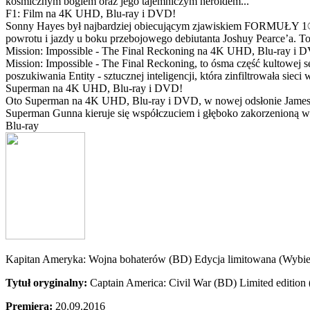
kosmicznym bogiem oraz jego tajemniczym heroldem...
F1: Film na 4K UHD, Blu-ray i DVD!
Sonny Hayes był najbardziej obiecującym zjawiskiem FORMUŁY 1® w 
powrotu i jazdy u boku przebojowego debiutanta Joshuy Pearce’a. To 
Mission: Impossible - The Final Reckoning na 4K UHD, Blu-ray i 
Mission: Impossible - The Final Reckoning, to ósma część kultowej 
poszukiwania Entity - sztucznej inteligencji, która zinfiltrowała sie
Superman na 4K UHD, Blu-ray i DVD!
Oto Superman na 4K UHD, Blu-ray i DVD, w nowej odsłonie Jamesa 
Superman Gunna kieruje się współczuciem i głęboko zakorzenioną wi
Blu-ray
Kapitan Ameryka: Wojna bohaterów (BD) Edycja limitowana (Wybie
Tytuł oryginalny:
Captain America: Civil War (BD) Limited edition
Premiera:
20.09.2016