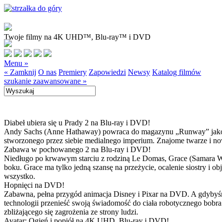
Twoje filmy na 4K UHD™, Blu-ray™ i DVD
Menu »
« Zamknij
O nas
Premiery
Zapowiedzi
Newsy
Katalog filmów
szukanie zaawansowane »
Diabeł ubiera się u Prady 2 na Blu-ray i DVD!
Andy Sachs (Anne Hathaway) powraca do magazynu „Runway” jako now
stworzonego przez siebie medialnego imperium. Znajome twarze i now
Zabawa w pochowanego 2 na Blu-ray i DVD!
Niedługo po krwawym starciu z rodziną Le Domas, Grace (Samara Wea
boku. Grace ma tylko jedną szansę na przeżycie, ocalenie siostry i
wszystko.
Hopnięci na DVD!
Zabawna, pełna przygód animacja Disney i Pixar na DVD. A gdybyśmy
technologii przenieść swoją świadomość do ciała robotycznego bobra
zbliżającego się zagrożenia ze strony ludzi.
Avatar: Ogień i popiół na 4K UHD, Blu-ray i DVD!