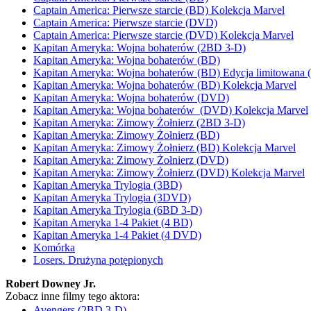
Captain America: Pierwsze starcie (BD) Kolekcja Marvel
Captain America: Pierwsze starcie (DVD)
Captain America: Pierwsze starcie (DVD) Kolekcja Marvel
Kapitan Ameryka: Wojna bohaterów (2BD 3-D)
Kapitan Ameryka: Wojna bohaterów (BD)
Kapitan Ameryka: Wojna bohaterów (BD) Edycja limitowana 
Kapitan Ameryka: Wojna bohaterów (BD) Kolekcja Marvel
Kapitan Ameryka: Wojna bohaterów (DVD)
Kapitan Ameryka: Wojna bohaterów (DVD) Kolekcja Marvel
Kapitan Ameryka: Zimowy Żołnierz (2BD 3-D)
Kapitan Ameryka: Zimowy Żołnierz (BD)
Kapitan Ameryka: Zimowy Żołnierz (BD) Kolekcja Marvel
Kapitan Ameryka: Zimowy Żołnierz (DVD)
Kapitan Ameryka: Zimowy Żołnierz (DVD) Kolekcja Marvel
Kapitan Ameryka Trylogia (3BD)
Kapitan Ameryka Trylogia (3DVD)
Kapitan Ameryka Trylogia (6BD 3-D)
Kapitan Ameryka 1-4 Pakiet (4 BD)
Kapitan Ameryka 1-4 Pakiet (4 DVD)
Komórka
Losers. Drużyna potępionych
Robert Downey Jr.
Zobacz inne filmy tego aktora:
Avengers (2BD 3-D)