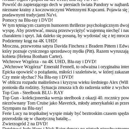
Powróć do zapierającego dech w piersiach świata Pandory w najbardzie
nieznane krainy z koczowniczymi Wietrznymi Kupcami. Pojawia się 
pradawnymi tradycjami Na'vi.
Pomocy na Blu-ray i DVD!
W tym tętniącym czarnym humorem thrillerze psychologicznym dwoje
wyspę. Aby przetrwać, muszą przezwyciężyć wzajemną niechęć i naucz
charakteru i spryt. Jak daleko się posuną, by wydostać się z tej mrocz
Podziemny krąg na 4K UHD!
Mroczna, przewrotna satyra Davida Finchera z Bradem Pittem i Ed
który poznaje cynicznego sprzedawcę mydła (Pitt). Razem wyruszają n
kobieta (Helena Bonham Carter).
Wichrowe Wzgórza - na 4K UHD, Blu-ray i DVD!
„Wichrowe Wzgórza” Emerald Fennell, to odważna i oryginalna interpr
Epicka opowieść o pożądaniu, miłości i szaleństwie, w której zakaza
Czy mnie słychac? Na Blu-ray i DVD!
W obliczu rozpadu małżeństwa i kryzysu wieku średniego Alex (Will 
poniosła dla rodziny. Sytuacja zmusza ich do radzenia sobie z wych
Top Gun - Steelbook BLU- RAY
Top Gun - kolekcjonerska wersja steelbook z okazji 40. rocznicy po
niezrównany Tom Cruise jako Maverick, młody amerykański as przestw
Szympans na Blu-ray!
Ferie Lucy na tropikalnej wyspie miały być beztroskim czasem spędz
przerodziła się w chaotyczną batalię...
Zwierzogród 2 na DVD!
Detektywi Judy Hops i Nick Bajer depczą po piętach nieuchwytnemu