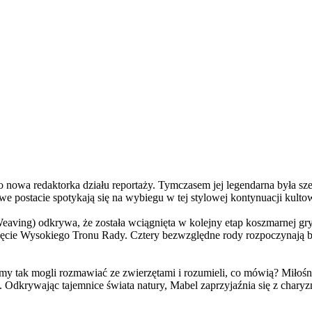
a redaktorka działu reportaży. Tymczasem jej legendarna była szefo
e postacie spotykają się na wybiegu w tej stylowej kontynuacji kulto
ving) odkrywa, że została wciągnięta w kolejny etap koszmarnej gry
 objęcie Wysokiego Tronu Rady. Cztery bezwzględne rody rozpoczynają 
 tak mogli rozmawiać ze zwierzętami i rozumieli, co mówią? Miłośni
. Odkrywając tajemnice świata natury, Mabel zaprzyjaźnia się z char