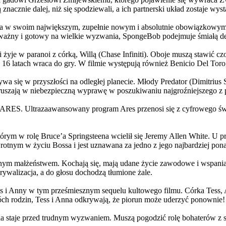
 znacznie dalej, niż się spodziewali, a ich partnerski układ zostaje w
życia w swoim największym, zupełnie nowym i absolutnie obowiązkowy
ażny i gotowy na wielkie wyzwania, SpongeBob podejmuje śmiałą dec
yje w paranoi z córką, Willą (Chase Infiniti). Oboje muszą stawić czoł
16 latach wraca do gry. W filmie występują również Benicio Del Toro,
grywa się w przyszłości na odległej planecie. Młody Predator (Dimitri
 ruszają w niebezpieczną wyprawę w poszukiwaniu najgroźniejszego z
: ARES. Ultrazaawansowany program Ares przenosi się z cyfrowego świ
rym w rolę Bruce’a Springsteena wcielił się Jeremy Allen White. U p
rotnym w życiu Bossa i jest uznawana za jedno z jego najbardziej po
jnym małżeństwem. Kochają się, mają udane życie zawodowe i wspaniałe
ywalizacja, a do głosu dochodzą tłumione żale.
 w tym prześmiesznym sequelu kultowego filmu. Córka Tess, Anna, 
h rodzin, Tess i Anna odkrywają, że piorun może uderzyć ponownie!
la staje przed trudnym wyzwaniem. Muszą pogodzić rolę bohaterów z s