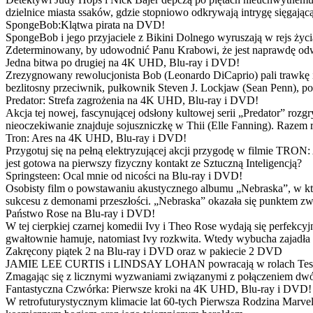
dzielnice miasta ssaków, gdzie stopniowo odkrywają intrygę sięgającą
SpongeBob:Klątwa pirata na DVD!
SpongeBob i jego przyjaciele z Bikini Dolnego wyruszają w rejs 
Zdeterminowany, by udowodnić Panu Krabowi, że jest naprawdę odw
Jedna bitwa po drugiej na 4K UHD, Blu-ray i DVD!
Zrezygnowany rewolucjonista Bob (Leonardo DiCaprio) pali trawkę i ż
bezlitosny przeciwnik, pułkownik Steven J. Lockjaw (Sean Penn), po 
Predator: Strefa zagrożenia na 4K UHD, Blu-ray i DVD!
Akcja tej nowej, fascynującej odsłony kultowej serii „Predator” roz
nieoczekiwanie znajduje sojuszniczkę w Thii (Elle Fanning). Razem
Tron: Ares na 4K UHD, Blu-ray i DVD!
Przygotuj się na pełną elektryzującej akcji przygodę w filmie TRON
jest gotowa na pierwszy fizyczny kontakt ze Sztuczną Inteligencją?
Springsteen: Ocal mnie od nicości na Blu-ray i DVD!
Osobisty film o powstawaniu akustycznego albumu „Nebraska”, w któ
sukcesu z demonami przeszłości. „Nebraska” okazała się punktem zw
Państwo Rose na Blu-ray i DVD!
W tej cierpkiej czarnej komedii Ivy i Theo Rose wydają się perfekcy
gwałtownie hamuje, natomiast Ivy rozkwita. Wtedy wybucha zajadła r
Zakręcony piątek 2 na Blu-ray i DVD oraz w pakiecie 2 DVD
JAMIE LEE CURTIS i LINDSAY LOHAN powracają w rolach Tess i Anny
Zmagając się z licznymi wyzwaniami związanymi z połączeniem dwóc
Fantastyczna Czwórka: Pierwsze kroki na 4K UHD, Blu-ray i DVD!
W retrofuturystycznym klimacie lat 60-tych Pierwsza Rodzina Marve