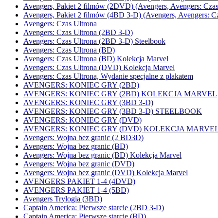
Avengers, Pakiet 2 filmów (2DVD) (Avengers, Avengers: Czas
Avengers, Pakiet 2 filmów (4BD 3-D) (Avengers, Avengers: Cz
Avengers: Czas Ultrona
Avengers: Czas Ultrona (2BD 3-D)
Avengers: Czas Ultrona (2BD 3-D) Steelbook
Avengers: Czas Ultrona (BD)
Avengers: Czas Ultrona (BD) Kolekcja Marvel
Avengers: Czas Ultrona (DVD) Kolekcja Marvel
Avengers: Czas Ultrona, Wydanie specjalne z plakatem
AVENGERS: KONIEC GRY (2BD)
AVENGERS: KONIEC GRY (2BD) KOLEKCJA MARVEL
AVENGERS: KONIEC GRY (3BD 3-D)
AVENGERS: KONIEC GRY (3BD 3-D) STEELBOOK
AVENGERS: KONIEC GRY (DVD)
AVENGERS: KONIEC GRY (DVD) KOLEKCJA MARVE
Avengers: Wojna bez granic (2 BD3D)
Avengers: Wojna bez granic (BD)
Avengers: Wojna bez granic (BD) Kolekcja Marvel
Avengers: Wojna bez granic (DVD)
Avengers: Wojna bez granic (DVD) Kolekcja Marvel
AVENGERS PAKIET 1-4 (4DVD)
AVENGERS PAKIET 1-4 (5BD)
Avengers Trylogia (3BD)
Captain America: Pierwsze starcie (2BD 3-D)
Captain America: Pierwsze starcie (BD)