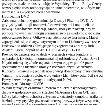
przeżycie, ocalenie siostry i objęcie Wysokiego Tronu Rady. Cztery
bezwzględne rody rozpoczynają brutalne polowanie, w którym nie
ma zasad, a zwycięzca bierze wszystko.
Hopnięci na DVD!
Zabawna, pełna przygód animacja Disney i Pixar na DVD. A
gdybyśmy tak mogli rozmawiać ze zwierzętami i rozumieli, co
mówią? Miłośniczka zwierząt, Mabel, korzysta z okazji, aby za
pomocą nowych technologii przenieść swoją świadomość do ciała
robotycznego bobra. Odkrywając tajemnice świata natury, Mabel
zaprzyjaźnia się z charyzmatycznym bobrem i jednoczy zwierzęce
królestwo w obliczu zbliżającego się zagrożenia ze strony ludzi.
Avatar: Ogień i popiół na 4K UHD, Blu-ray i DVD!
Powróć do zapierającego dech w piersiach świata Pandory w
najbardziej, jak dotąd, monumentalnej odsłonie sagi Avatar. Jake i
Neytiri mierzą się z bolesną stratą i wyruszają w podróż przez
spektakularne i nieznane krainy z koczowniczymi Wietrznymi
Kupcami. Pojawia się jednak nowy wróg dowodzony przez okrutną
Varang - to Ludzie Popiołu, wojowniczy klan, który odwrócił się od
Eywy i zerwał z pradawnymi tradycjami Na'vi.
Pomocy na Blu-ray i DVD!
W tym tętniącym czarnym humorem thrillerze psychologicznym
dwoje współpracowników (Rachel McAdams i Dylan O’Brien),
którzy jako jedyni uchodzą z życiem z katastrofy samolotu, trafia na
bezludną wyspę. Aby przetrwać, muszą przezwyciężyć wzajemną
niechęć i nauczyć się współpracować. Biurowe zasady już tu nie