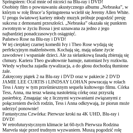
Springsteen: Ocal mnie od nicości na Blu-ray i DVD!
Osobisty film o powstawaniu akustycznego albumu „Nebraska”, w
którym w rolę Bruce’a Springsteena wcielił się Jeremy Allen White.
U progu światowej kariery młody muzyk próbuje pogodzić presję
sukcesu z demonami przeszłości. „Nebraska” okazała się punktem
zwrotnym w życiu Bossa i jest uznawana za jedno z jego
najbardziej ponadczasowych osiągnięć.
Państwo Rose na Blu-ray i DVD!
W tej cierpkiej czarnej komedii Ivy i Theo Rose wydają się
perfekcyjnym małżeństwem. Kochają się, mają udane życie
zawodowe i wspaniałe dzieci. Ale za sielankową fasadą zbierają się
chmury. Kariera Theo gwałtownie hamuje, natomiast Ivy rozkwita.
Wtedy wybucha zajadła rywalizacja, a do głosu dochodzą tłumione
żale.
Zakręcony piątek 2 na Blu-ray i DVD oraz w pakiecie 2 DVD
JAMIE LEE CURTIS i LINDSAY LOHAN powracają w rolach
Tess i Anny w tym prześmiesznym sequelu kultowego filmu. Córka
Tess, Anna, ma teraz własną nastoletnią córkę oraz przyszłą
pasierbicę. Zmagając się z licznymi wyzwaniami związanymi z
połączeniem dwóch rodzin, Tess i Anna odkrywają, że piorun może
uderzyć ponownie!
Fantastyczna Czwórka: Pierwsze kroki na 4K UHD, Blu-ray i
DVD!
W retrofuturystycznym klimacie lat 60-tych Pierwsza Rodzina
Marvela staje przed trudnym wyzwaniem. Muszą pogodzić rolę