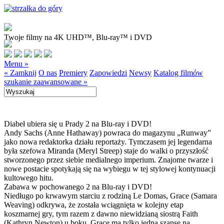
Twoje filmy na 4K UHD™, Blu-ray™ i DVD
Menu »
« Zamknij
O nas
Premiery
Zapowiedzi
Newsy
Katalog filmów
szukanie zaawansowane »
Diabeł ubiera się u Prady 2 na Blu-ray i DVD!
Andy Sachs (Anne Hathaway) powraca do magazynu „Runway”
jako nowa redaktorka działu reportaży. Tymczasem jej legendarna
była szefowa Miranda (Meryl Streep) staje do walki o przyszłość
stworzonego przez siebie medialnego imperium. Znajome twarze i
nowe postacie spotykają się na wybiegu w tej stylowej kontynuacji
kultowego hitu.
Zabawa w pochowanego 2 na Blu-ray i DVD!
Niedługo po krwawym starciu z rodziną Le Domas, Grace (Samara
Weaving) odkrywa, że została wciągnięta w kolejny etap
koszmarnej gry, tym razem z dawno niewidzianą siostrą Faith
(Kathryn Newton) u boku. Grace ma tylko jedną szansę na