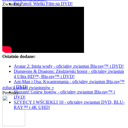
Psi Patrol: Wielki Film na DVD!
Zwiastuny
Ostatnio dodane:
Avatar 2: Istota wody - oficjalny zwiastun Blu-ray™ i DVD!
Dungeons & Dragons: Złodziejski honor - oficjalny zwiastun
4 Ultra HD™, Blu-ray™ i DVD!
Ant-Man i Osa: Kwantomania - oficjalny zwiastun Blu-ray™
i DVD!
zobacz więcej zwiastunów »
Shazam! Gniew bogów - oficjalny zwiastun Blu-ray™ i
Premiery
DVD!
SZYBCY I WŚCIEKLI 10 - oficjalny zwiastun DVD, BLU-
RAY™ i 4K UHD!