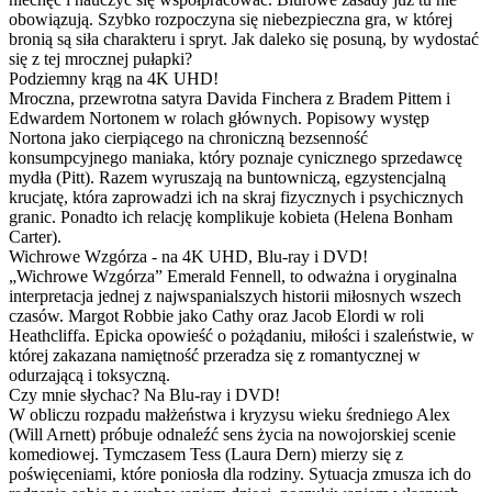
obowiązują. Szybko rozpoczyna się niebezpieczna gra, w której
bronią są siła charakteru i spryt. Jak daleko się posuną, by wydostać
się z tej mrocznej pułapki?
Podziemny krąg na 4K UHD!
Mroczna, przewrotna satyra Davida Finchera z Bradem Pittem i
Edwardem Nortonem w rolach głównych. Popisowy występ
Nortona jako cierpiącego na chroniczną bezsenność
konsumpcyjnego maniaka, który poznaje cynicznego sprzedawcę
mydła (Pitt). Razem wyruszają na buntowniczą, egzystencjalną
krucjatę, która zaprowadzi ich na skraj fizycznych i psychicznych
granic. Ponadto ich relację komplikuje kobieta (Helena Bonham
Carter).
Wichrowe Wzgórza - na 4K UHD, Blu-ray i DVD!
„Wichrowe Wzgórza” Emerald Fennell, to odważna i oryginalna
interpretacja jednej z najwspanialszych historii miłosnych wszech
czasów. Margot Robbie jako Cathy oraz Jacob Elordi w roli
Heathcliffa. Epicka opowieść o pożądaniu, miłości i szaleństwie, w
której zakazana namiętność przeradza się z romantycznej w
odurzającą i toksyczną.
Czy mnie słychac? Na Blu-ray i DVD!
W obliczu rozpadu małżeństwa i kryzysu wieku średniego Alex
(Will Arnett) próbuje odnaleźć sens życia na nowojorskiej scenie
komediowej. Tymczasem Tess (Laura Dern) mierzy się z
poświęceniami, które poniosła dla rodziny. Sytuacja zmusza ich do