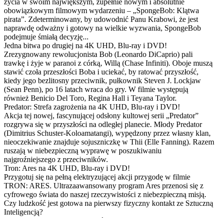
życia w swoim największym, zupełnie nowym i absolutnie
obowiązkowym filmowym wydarzeniu – „SpongeBob: Klątwa
pirata”. Zdeterminowany, by udowodnić Panu Krabowi, że jest
naprawdę odważny i gotowy na wielkie wyzwania, SpongeBob
podejmuje śmiałą decyzję...
Jedna bitwa po drugiej na 4K UHD, Blu-ray i DVD!
Zrezygnowany rewolucjonista Bob (Leonardo DiCaprio) pali
trawkę i żyje w paranoi z córką, Willą (Chase Infiniti). Oboje muszą
stawić czoła przeszłości Boba i uciekać, by ratować przyszłość,
kiedy jego bezlitosny przeciwnik, pułkownik Steven J. Lockjaw
(Sean Penn), po 16 latach wraca do gry. W filmie występują
również Benicio Del Toro, Regina Hall i Teyana Taylor.
Predator: Strefa zagrożenia na 4K UHD, Blu-ray i DVD!
Akcja tej nowej, fascynującej odsłony kultowej serii „Predator”
rozgrywa się w przyszłości na odległej planecie. Młody Predator
(Dimitrius Schuster-Koloamatangi), wypędzony przez własny klan,
nieoczekiwanie znajduje sojuszniczkę w Thii (Elle Fanning). Razem
ruszają w niebezpieczną wyprawę w poszukiwaniu
najgroźniejszego z przeciwników.
Tron: Ares na 4K UHD, Blu-ray i DVD!
Przygotuj się na pełną elektryzującej akcji przygodę w filmie
TRON: ARES. Ultrazaawansowany program Ares przenosi się z
cyfrowego świata do naszej rzeczywistości z niebezpieczną misją.
Czy ludzkość jest gotowa na pierwszy fizyczny kontakt ze Sztuczną
Inteligencją?