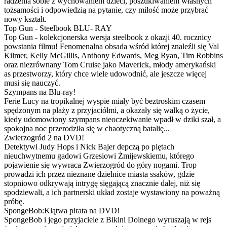
radzenia sobie z wychowaniem dzieci, poszukiwaniem własnych
tożsamości i odpowiedzią na pytanie, czy miłość może przybrać
nowy kształt.
Top Gun - Steelbook BLU- RAY
Top Gun - kolekcjonerska wersja steelbook z okazji 40. rocznicy
powstania filmu! Fenomenalna obsada wśród której znaleźli się Val
Kilmer, Kelly McGillis, Anthony Edwards, Meg Ryan, Tim Robbins
oraz niezrównany Tom Cruise jako Maverick, młody amerykański
as przestworzy, który chce wiele udowodnić, ale jeszcze więcej
musi się nauczyć.
Szympans na Blu-ray!
Ferie Lucy na tropikalnej wyspie miały być beztroskim czasem
spędzonym na plaży z przyjaciółmi, a okazały się walką o życie,
kiedy udomowiony szympans nieoczekiwanie wpadł w dziki szał, a
spokojna noc przerodziła się w chaotyczną batalię...
Zwierzogród 2 na DVD!
Detektywi Judy Hops i Nick Bajer depczą po piętach
nieuchwytnemu gadowi Grzesiowi Żmijewskiemu, którego
pojawienie się wywraca Zwierzogród do góry nogami. Trop
prowadzi ich przez nieznane dzielnice miasta ssaków, gdzie
stopniowo odkrywają intrygę sięgającą znacznie dalej, niż się
spodziewali, a ich partnerski układ zostaje wystawiony na poważną
próbę.
SpongeBob:Klątwa pirata na DVD!
SpongeBob i jego przyjaciele z Bikini Dolnego wyruszają w rejs