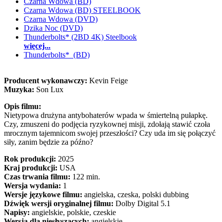
Czarna Wdowa (BD)
Czarna Wdowa (BD) STEELBOOK
Czarna Wdowa (DVD)
Dzika Noc (DVD)
Thunderbolts* (2BD 4K) Steelbook
więcej...
Thunderbolts* (BD)
Producent wykonawczy:
Kevin Feige
Muzyka:
Son Lux
Opis filmu:
Nietypowa drużyna antybohaterów wpada w śmiertelną pułapkę.
Czy, zmuszeni do podjęcia ryzykownej misji, zdołają stawić czoła
mrocznym tajemnicom swojej przeszłości? Czy uda im się połączyć
siły, zanim będzie za późno?
Rok produkcji:
2025
Kraj produkcji:
USA
Czas trwania filmu:
122 min.
Wersja wydania:
1
Wersje językowe filmu:
angielska, czeska, polski dubbing
Dźwięk wersji oryginalnej filmu:
Dolby Digital 5.1
Napisy:
angielskie, polskie, czeskie
Wersja dla niesłyszących:
angielskie