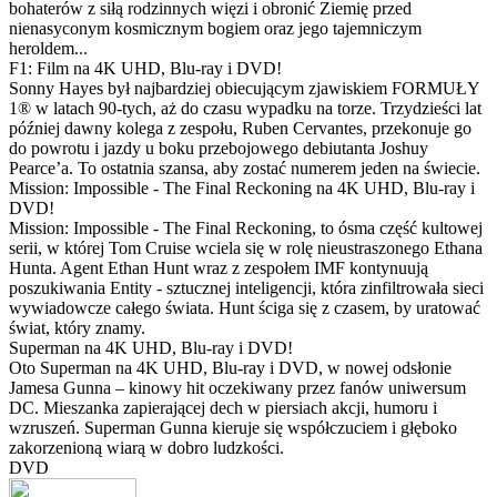
bohaterów z siłą rodzinnych więzi i obronić Ziemię przed
nienasyconym kosmicznym bogiem oraz jego tajemniczym
heroldem...
F1: Film na 4K UHD, Blu-ray i DVD!
Sonny Hayes był najbardziej obiecującym zjawiskiem FORMUŁY
1® w latach 90-tych, aż do czasu wypadku na torze. Trzydzieści lat
później dawny kolega z zespołu, Ruben Cervantes, przekonuje go
do powrotu i jazdy u boku przebojowego debiutanta Joshuy
Pearce’a. To ostatnia szansa, aby zostać numerem jeden na świecie.
Mission: Impossible - The Final Reckoning na 4K UHD, Blu-ray i
DVD!
Mission: Impossible - The Final Reckoning, to ósma część kultowej
serii, w której Tom Cruise wciela się w rolę nieustraszonego Ethana
Hunta. Agent Ethan Hunt wraz z zespołem IMF kontynuują
poszukiwania Entity - sztucznej inteligencji, która zinfiltrowała sieci
wywiadowcze całego świata. Hunt ściga się z czasem, by uratować
świat, który znamy.
Superman na 4K UHD, Blu-ray i DVD!
Oto Superman na 4K UHD, Blu-ray i DVD, w nowej odsłonie
Jamesa Gunna – kinowy hit oczekiwany przez fanów uniwersum
DC. Mieszanka zapierającej dech w piersiach akcji, humoru i
wzruszeń. Superman Gunna kieruje się współczuciem i głęboko
zakorzenioną wiarą w dobro ludzkości.
DVD