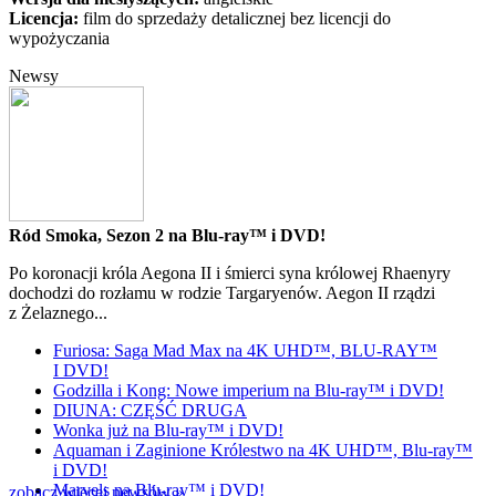
Licencja:
film do sprzedaży detalicznej bez licencji do
wypożyczania
Newsy
Ród Smoka, Sezon 2 na Blu-ray™ i DVD!
Po koronacji króla Aegona II i śmierci syna królowej Rhaenyry
dochodzi do rozłamu w rodzie Targaryenów. Aegon II rządzi
z Żelaznego...
Furiosa: Saga Mad Max na 4K UHD™, BLU-RAY™
I DVD!
Godzilla i Kong: Nowe imperium na Blu-ray™ i DVD!
DIUNA: CZĘŚĆ DRUGA
Wonka już na Blu-ray™ i DVD!
Aquaman i Zaginione Królestwo na 4K UHD™, Blu-ray™
i DVD!
Marvels na Blu-ray™ i DVD!
zobacz więcej newsów »