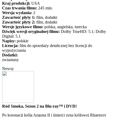
Kraj produkcji:
USA
Czas trwania filmu:
245 min.
Wersja wydania:
2
Zawartość płyty 1:
film, dodatki
Zawartość płyty 2:
film, dodatki
Wersje językowe filmu:
polska, angielska, turecka
Dźwięk wersji oryginalnej filmu:
Dolby TrueHD: 5.1; Dolby
Digital: 5.1
Napisy:
polskie
Licencja:
film do sprzedaży detalicznej bez licencji do
wypożyczania
Dodatki:
zwiastuny
Newsy
Ród Smoka, Sezon 2 na Blu-ray™ i DVD!
Po koronacji króla Aegona II i śmierci syna królowej Rhaenyry