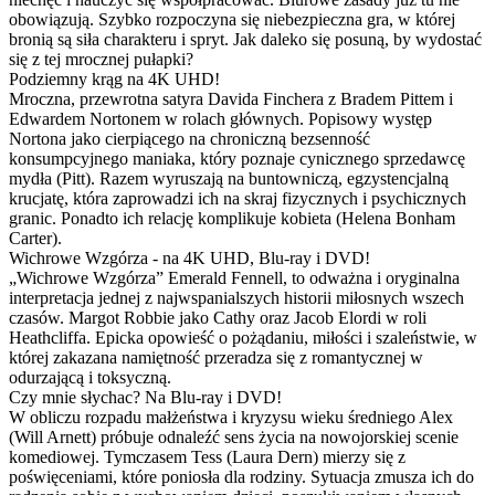
obowiązują. Szybko rozpoczyna się niebezpieczna gra, w której
bronią są siła charakteru i spryt. Jak daleko się posuną, by wydostać
się z tej mrocznej pułapki?
Podziemny krąg na 4K UHD!
Mroczna, przewrotna satyra Davida Finchera z Bradem Pittem i
Edwardem Nortonem w rolach głównych. Popisowy występ
Nortona jako cierpiącego na chroniczną bezsenność
konsumpcyjnego maniaka, który poznaje cynicznego sprzedawcę
mydła (Pitt). Razem wyruszają na buntowniczą, egzystencjalną
krucjatę, która zaprowadzi ich na skraj fizycznych i psychicznych
granic. Ponadto ich relację komplikuje kobieta (Helena Bonham
Carter).
Wichrowe Wzgórza - na 4K UHD, Blu-ray i DVD!
„Wichrowe Wzgórza” Emerald Fennell, to odważna i oryginalna
interpretacja jednej z najwspanialszych historii miłosnych wszech
czasów. Margot Robbie jako Cathy oraz Jacob Elordi w roli
Heathcliffa. Epicka opowieść o pożądaniu, miłości i szaleństwie, w
której zakazana namiętność przeradza się z romantycznej w
odurzającą i toksyczną.
Czy mnie słychac? Na Blu-ray i DVD!
W obliczu rozpadu małżeństwa i kryzysu wieku średniego Alex
(Will Arnett) próbuje odnaleźć sens życia na nowojorskiej scenie
komediowej. Tymczasem Tess (Laura Dern) mierzy się z
poświęceniami, które poniosła dla rodziny. Sytuacja zmusza ich do