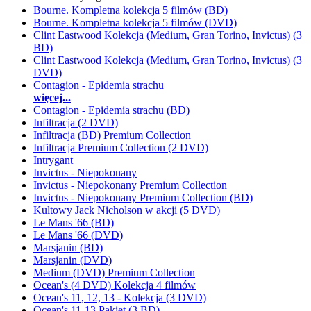
Bourne. Kompletna kolekcja 5 filmów (BD)
Bourne. Kompletna kolekcja 5 filmów (DVD)
Clint Eastwood Kolekcja (Medium, Gran Torino, Invictus) (3
BD)
Clint Eastwood Kolekcja (Medium, Gran Torino, Invictus) (3
DVD)
Contagion - Epidemia strachu
więcej...
Contagion - Epidemia strachu (BD)
Infiltracja (2 DVD)
Infiltracja (BD) Premium Collection
Infiltracja Premium Collection (2 DVD)
Intrygant
Invictus - Niepokonany
Invictus - Niepokonany Premium Collection
Invictus - Niepokonany Premium Collection (BD)
Kultowy Jack Nicholson w akcji (5 DVD)
Le Mans '66 (BD)
Le Mans '66 (DVD)
Marsjanin (BD)
Marsjanin (DVD)
Medium (DVD) Premium Collection
Ocean's (4 DVD) Kolekcja 4 filmów
Ocean's 11, 12, 13 - Kolekcja (3 DVD)
Ocean's 11-13 Pakiet (3 BD)