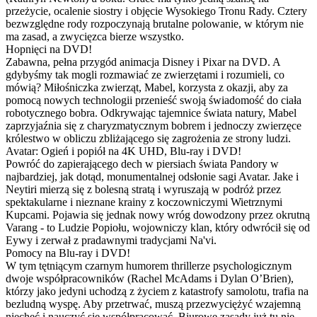
przeżycie, ocalenie siostry i objęcie Wysokiego Tronu Rady. Cztery
bezwzględne rody rozpoczynają brutalne polowanie, w którym nie
ma zasad, a zwycięzca bierze wszystko.
Hopnięci na DVD!
Zabawna, pełna przygód animacja Disney i Pixar na DVD. A
gdybyśmy tak mogli rozmawiać ze zwierzętami i rozumieli, co
mówią? Miłośniczka zwierząt, Mabel, korzysta z okazji, aby za
pomocą nowych technologii przenieść swoją świadomość do ciała
robotycznego bobra. Odkrywając tajemnice świata natury, Mabel
zaprzyjaźnia się z charyzmatycznym bobrem i jednoczy zwierzęce
królestwo w obliczu zbliżającego się zagrożenia ze strony ludzi.
Avatar: Ogień i popiół na 4K UHD, Blu-ray i DVD!
Powróć do zapierającego dech w piersiach świata Pandory w
najbardziej, jak dotąd, monumentalnej odsłonie sagi Avatar. Jake i
Neytiri mierzą się z bolesną stratą i wyruszają w podróż przez
spektakularne i nieznane krainy z koczowniczymi Wietrznymi
Kupcami. Pojawia się jednak nowy wróg dowodzony przez okrutną
Varang - to Ludzie Popiołu, wojowniczy klan, który odwrócił się od
Eywy i zerwał z pradawnymi tradycjami Na'vi.
Pomocy na Blu-ray i DVD!
W tym tętniącym czarnym humorem thrillerze psychologicznym
dwoje współpracowników (Rachel McAdams i Dylan O’Brien),
którzy jako jedyni uchodzą z życiem z katastrofy samolotu, trafia na
bezludną wyspę. Aby przetrwać, muszą przezwyciężyć wzajemną
niechęć i nauczyć się współpracować. Biurowe zasady już tu nie