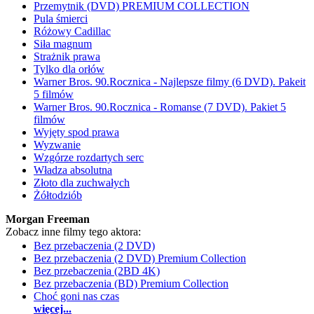
Przemytnik (DVD) PREMIUM COLLECTION
Pula śmierci
Różowy Cadillac
Siła magnum
Strażnik prawa
Tylko dla orłów
Warner Bros. 90.Rocznica - Najlepsze filmy (6 DVD). Pakeit
5 filmów
Warner Bros. 90.Rocznica - Romanse (7 DVD). Pakiet 5
filmów
Wyjęty spod prawa
Wyzwanie
Wzgórze rozdartych serc
Władza absolutna
Złoto dla zuchwałych
Żółtodziób
Morgan Freeman
Zobacz inne filmy tego aktora:
Bez przebaczenia (2 DVD)
Bez przebaczenia (2 DVD) Premium Collection
Bez przebaczenia (2BD 4K)
Bez przebaczenia (BD) Premium Collection
Choć goni nas czas
więcej...