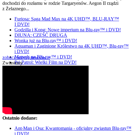
dochodzi do rozłamu w rodzie Targaryenów. Aegon II rządzi
z Żelaznego...
Furiosa: Saga Mad Max na 4K UHD™, BLU-RAY™
I DVD!
Godzilla i Kong: Nowe imperium na Blu-ray™ i DVD!
DIUNA: CZĘŚĆ DRUGA
Wonka już na Blu-ray™ i DVD!
Aquaman i Zaginione Królestwo na 4K UHD™, Blu-ray™
i DVD!
Marvels na Blu-ray™ i DVD!
zobacz więcej newsów »
Psi Patrol: Wielki Film na DVD!
Zwiastuny
Ostatnio dodane:
Ant-Man i Osa: Kwantomania - oficjalny zwiastun Blu-ray™
i DVD!