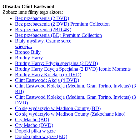
Obsada:
Clint Eastwood
Zobacz inne filmy tego aktora:
Bez przebaczenia (2 DVD)
Bez przebaczenia (2 DVD) Premium Collection
Bez przebaczenia (2BD 4K)
Bez przebaczenia (BD) Premium Collection
Biały myśliwy, Czarne serce
więcej...
Bronco Billy
Brudny Harry
Brudny Harry: Edycja specjalna (2 DVD)
Brudny Harry Edycja Specjalna (2 DVD) Iconic Moments
Brudny Harry Kolekcja (5 DVD)
Clint Eastwood: Akcja (4 DVD)
Clint Eastwood Kolekcja (Medium, Gran Torino, Invictus) (3
BD)
Clint Eastwood Kolekcja (Medium, Gran Torino, Invictus) (3
DVD)
Co się wydarzyło w Madison County (BD)
Co się wydarzyło w Madison County (Zakochane kino)
Cry Macho (BD)
Cry Macho (DVD)
Dopóki piłka w grze
Dopóki piłka w grze (BD)