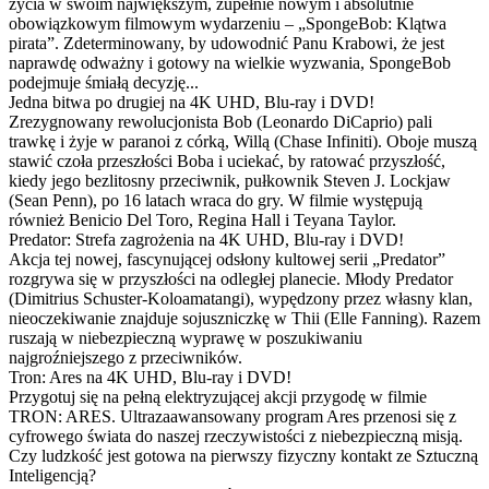
życia w swoim największym, zupełnie nowym i absolutnie
obowiązkowym filmowym wydarzeniu – „SpongeBob: Klątwa
pirata”. Zdeterminowany, by udowodnić Panu Krabowi, że jest
naprawdę odważny i gotowy na wielkie wyzwania, SpongeBob
podejmuje śmiałą decyzję...
Jedna bitwa po drugiej na 4K UHD, Blu-ray i DVD!
Zrezygnowany rewolucjonista Bob (Leonardo DiCaprio) pali
trawkę i żyje w paranoi z córką, Willą (Chase Infiniti). Oboje muszą
stawić czoła przeszłości Boba i uciekać, by ratować przyszłość,
kiedy jego bezlitosny przeciwnik, pułkownik Steven J. Lockjaw
(Sean Penn), po 16 latach wraca do gry. W filmie występują
również Benicio Del Toro, Regina Hall i Teyana Taylor.
Predator: Strefa zagrożenia na 4K UHD, Blu-ray i DVD!
Akcja tej nowej, fascynującej odsłony kultowej serii „Predator”
rozgrywa się w przyszłości na odległej planecie. Młody Predator
(Dimitrius Schuster-Koloamatangi), wypędzony przez własny klan,
nieoczekiwanie znajduje sojuszniczkę w Thii (Elle Fanning). Razem
ruszają w niebezpieczną wyprawę w poszukiwaniu
najgroźniejszego z przeciwników.
Tron: Ares na 4K UHD, Blu-ray i DVD!
Przygotuj się na pełną elektryzującej akcji przygodę w filmie
TRON: ARES. Ultrazaawansowany program Ares przenosi się z
cyfrowego świata do naszej rzeczywistości z niebezpieczną misją.
Czy ludzkość jest gotowa na pierwszy fizyczny kontakt ze Sztuczną
Inteligencją?