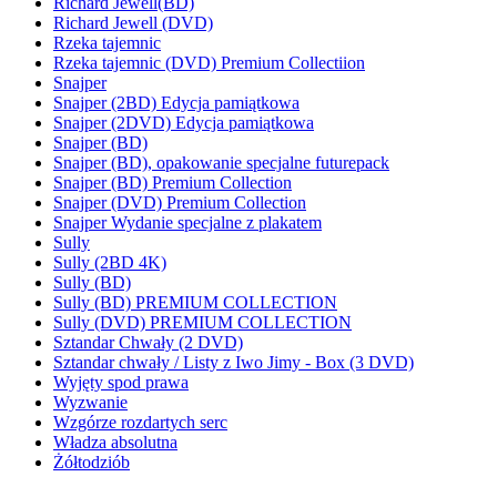
Richard Jewell(BD)
Richard Jewell (DVD)
Rzeka tajemnic
Rzeka tajemnic (DVD) Premium Collectiion
Snajper
Snajper (2BD) Edycja pamiątkowa
Snajper (2DVD) Edycja pamiątkowa
Snajper (BD)
Snajper (BD), opakowanie specjalne futurepack
Snajper (BD) Premium Collection
Snajper (DVD) Premium Collection
Snajper Wydanie specjalne z plakatem
Sully
Sully (2BD 4K)
Sully (BD)
Sully (BD) PREMIUM COLLECTION
Sully (DVD) PREMIUM COLLECTION
Sztandar Chwały (2 DVD)
Sztandar chwały / Listy z Iwo Jimy - Box (3 DVD)
Wyjęty spod prawa
Wyzwanie
Wzgórze rozdartych serc
Władza absolutna
Żółtodziób