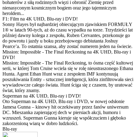
bohaterów z siłą rodzinnych więzi i obronić Ziemię przed
nienasyconym kosmicznym bogiem oraz jego tajemniczym
heroldem...
F1: Film na 4K UHD, Blu-ray i DVD!
Sonny Hayes był najbardziej obiecującym zjawiskiem FORMUŁY
1® w latach 90-tych, aż do czasu wypadku na torze. Trzydzieści lat
później dawny kolega z zespołu, Ruben Cervantes, przekonuje go
do powrotu i jazdy u boku przebojowego debiutanta Joshuy
Pearce’a. To ostatnia szansa, aby zostać numerem jeden na świecie.
Mission: Impossible - The Final Reckoning na 4K UHD, Blu-ray i
DVD!
Mission: Impossible - The Final Reckoning, to ósma część kultowej
serii, w której Tom Cruise wciela się w rolę nieustraszonego Ethana
Hunta. Agent Ethan Hunt wraz z zespołem IMF kontynuują
poszukiwania Entity - sztucznej inteligencji, która zinfiltrowała sieci
wywiadowcze całego świata. Hunt ściga się z czasem, by uratować
świat, który znamy.
Superman na 4K UHD, Blu-ray i DVD!
Oto Superman na 4K UHD, Blu-ray i DVD, w nowej odsłonie
Jamesa Gunna – kinowy hit oczekiwany przez fanów uniwersum
DC. Mieszanka zapierającej dech w piersiach akcji, humoru i
wzruszeń. Superman Gunna kieruje się współczuciem i głęboko
zakorzenioną wiarą w dobro ludzkości.
Blu-ray