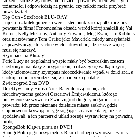
radzenia sobie z wychowaniem dzieci, poszukiwaniem własnych
tożsamości i odpowiedzią na pytanie, czy miłość może przybrać
nowy kształt.
Top Gun - Steelbook BLU- RAY
Top Gun - kolekcjonerska wersja steelbook z okazji 40. rocznicy
powstania filmu! Fenomenalna obsada wśród której znaleźli się Val
Kilmer, Kelly McGillis, Anthony Edwards, Meg Ryan, Tim Robbins
oraz niezrównany Tom Cruise jako Maverick, młody amerykański
as przestworzy, który chce wiele udowodnić, ale jeszcze więcej
musi się nauczyć.
Szympans na Blu-ray!
Ferie Lucy na tropikalnej wyspie miały być beztroskim czasem
spędzonym na plaży z przyjaciółmi, a okazały się walką o życie,
kiedy udomowiony szympans nieoczekiwanie wpadł w dziki szał, a
spokojna noc przerodziła się w chaotyczną batalię...
Zwierzogród 2 na DVD!
Detektywi Judy Hops i Nick Bajer depczą po piętach
nieuchwytnemu gadowi Grzesiowi Żmijewskiemu, którego
pojawienie się wywraca Zwierzogród do góry nogami. Trop
prowadzi ich przez nieznane dzielnice miasta ssaków, gdzie
stopniowo odkrywają intrygę sięgającą znacznie dalej, niż się
spodziewali, a ich partnerski układ zostaje wystawiony na poważną
próbę.
SpongeBob:Klątwa pirata na DVD!
SpongeBob i jego przyjaciele z Bikini Dolnego wyruszają w rejs