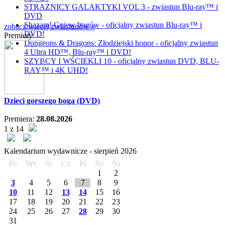
STRAŻNICY GALAKTYKI VOL 3 - zwiastun Blu-ray™ i
DVD
Shazam! Gniew bogów - oficjalny zwiastun Blu-ray™ i
zobacz więcej zwiastunów »
DVD!
Premiery
Dungeons & Dragons: Złodziejski honor - oficjalny zwiastun
4 Ultra HD™, Blu-ray™ i DVD!
SZYBCY I WŚCIEKLI 10 - oficjalny zwiastun DVD, BLU-
RAY™ i 4K UHD!
Dzieci gorszego boga (DVD)
Premiera:
28.08.2026
1 z 14
Kalendarium wydawnicze -
sierpień
2026
Pn
Wt
Śr
Cz
Pi
So
Ni
1
2
3
4
5
6
7
8
9
10
11
12
13
14
15
16
17
18
19
20
21
22
23
24
25
26
27
28
29
30
31