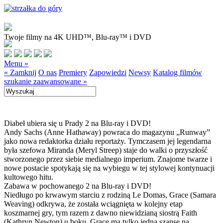
Twoje filmy na 4K UHD™, Blu-ray™ i DVD
Menu »
« Zamknij
O nas
Premiery
Zapowiedzi
Newsy
Katalog filmów
szukanie zaawansowane »
Diabeł ubiera się u Prady 2 na Blu-ray i DVD!
Andy Sachs (Anne Hathaway) powraca do magazynu „Runway”
jako nowa redaktorka działu reportaży. Tymczasem jej legendarna
była szefowa Miranda (Meryl Streep) staje do walki o przyszłość
stworzonego przez siebie medialnego imperium. Znajome twarze i
nowe postacie spotykają się na wybiegu w tej stylowej kontynuacji
kultowego hitu.
Zabawa w pochowanego 2 na Blu-ray i DVD!
Niedługo po krwawym starciu z rodziną Le Domas, Grace (Samara
Weaving) odkrywa, że została wciągnięta w kolejny etap
koszmarnej gry, tym razem z dawno niewidzianą siostrą Faith
(Kathryn Newton) u boku. Grace ma tylko jedną szansę na