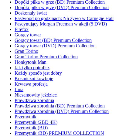
Dopóki piłka w grze (BD) Premium Collection
Dopóki piłka w grze (DVD) Premium Collection
Doskonały świat
Eastwood po godzinach: Na żywo w Carnegie Hall
Fascynujący Morgan Freeman w akcji (5 DVD)
Firefox
Gorący towar
Gorący towar (BD) Premium Collection
Gorący towar (DVD) Premium Collection
Gran Torino
Gran Torino Premium Collection
Honkytonk Man
Jak tylko potrafisz
Każdy sposób jest dobry
Kosmiczni kowboje
Krwawa profesja
Lina
Niesamowity jeździec
Prawdziwa zbrodnia
Prawdziwa zbrodnia (BD) Premium Collection
Prawdziwa zbrodnia (DVD) Premium Collection
Przemytnik
Przemytnik (2BD 4K)
Przemytnik (BD)
Przemytnik (BD) PREMIUM COLLECTION