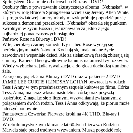
Springsteen: Ocal mnie od nicości na Blu-ray i DVD!
Osobisty film o powstawaniu akustycznego albumu „Nebraska”, w
którym w rolę Bruce’a Springsteena wcielił się Jeremy Allen White.
U progu światowej kariery młody muzyk próbuje pogodzić presję
sukcesu z demonami przeszłości. „Nebraska” okazała się punktem
zwrotnym w życiu Bossa i jest uznawana za jedno z jego
najbardziej ponadczasowych osiągnięć.
Państwo Rose na Blu-ray i DVD!
W tej cierpkiej czarnej komedii Ivy i Theo Rose wydają się
perfekcyjnym małżeństwem. Kochają się, mają udane życie
zawodowe i wspaniałe dzieci. Ale za sielankową fasadą zbierają się
chmury. Kariera Theo gwałtownie hamuje, natomiast Ivy rozkwita.
Wtedy wybucha zajadła rywalizacja, a do głosu dochodzą tłumione
żale.
Zakręcony piątek 2 na Blu-ray i DVD oraz w pakiecie 2 DVD
JAMIE LEE CURTIS i LINDSAY LOHAN powracają w rolach
Tess i Anny w tym prześmiesznym sequelu kultowego filmu. Córka
Tess, Anna, ma teraz własną nastoletnią córkę oraz przyszłą
pasierbicę. Zmagając się z licznymi wyzwaniami związanymi z
połączeniem dwóch rodzin, Tess i Anna odkrywają, że piorun może
uderzyć ponownie!
Fantastyczna Czwórka: Pierwsze kroki na 4K UHD, Blu-ray i
DVD!
W retrofuturystycznym klimacie lat 60-tych Pierwsza Rodzina
Marvela staje przed trudnym wyzwaniem. Muszą pogodzić rolę