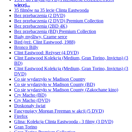
więcej...
35 filmów na 35 lecie Clinta Eastwooda
Bez przebaczenia (2 DVD)
Bez przebaczenia (2 DVD) Premium Collection
Bez przebaczenia (2BD 4K)
Bez przebaczenia (BD) Premium Collection
Biały myśliwy, Czarne serce
Bird (reż. Clint Eastwood, 1988)
Bronco Billy
Clint Eastwood: Reżyser (4 DVD)
Clint Eastwood Kolekcja (Medium, Gran Torino, Invictus) (3
BD)
Clint Eastwood Kolekcja (Medium, Gran Torino, Invictus) (3
DVD)
Co się wydarzyło w Madison Country
Co się wydarzyło w Madison County (BD)
Co się wydarzyło w Madison County (Zakochane kino)
Cry Macho (BD)
Cry Macho (DVD)
Doskonały świat
Fascynujący Morgan Freeman w akcji (5 DVD)
Firefox
Glina: Kolekcja Clinta Eastwooda - 3 filmy (3 DVD)
Gran Torino