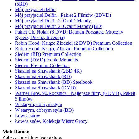
(5BD)
Mój przyjaciel delfin
Mój przyjaciel Delfin - Pakiet 2 Filmów (2DVD)
Mój przyjaciel Delfin 2: Ocalić Mandy
Mój przyjaciel Delfin 2: Ocalić Mandy (BD)
Pakiet Ch. Nolan (6 DVD: Batman Początek, Mroczny
Rycerz, Prestiż, Incepcja)
Robin Hood: Książe Złodziei (2 DVD) Premium Collection
Robin Hood: Książę Złodziei Premium Collection
Siedem (BD) Premium Collection
Siedem (DVD) Iconic Moments
Siedem Premium Collection
Skazani na Shawshank (2BD 4K)
Skazani na Shawshank (BD)
Skazani na Shawshank (BD) Steelbook
Skazani na Shawshank (DVD)
Warner Bros. 90.Rocznica - Najlepsze filmy (6 DVD). Pakeit
5 filmów
W starym, dobrym stylu
W starym, dobrym stylu (BD)
Łowca snów
Łowca snów, Kolekcja Mistrz Grozy
Matt Damon
Zobacz inne filmy tego aktora: