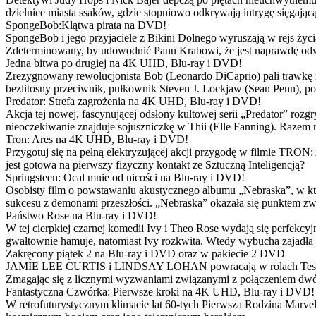
dzielnice miasta ssaków, gdzie stopniowo odkrywają intrygę sięgającą
SpongeBob:Klątwa pirata na DVD!
SpongeBob i jego przyjaciele z Bikini Dolnego wyruszają w rejs 
Zdeterminowany, by udowodnić Panu Krabowi, że jest naprawdę odw
Jedna bitwa po drugiej na 4K UHD, Blu-ray i DVD!
Zrezygnowany rewolucjonista Bob (Leonardo DiCaprio) pali trawkę i ż
bezlitosny przeciwnik, pułkownik Steven J. Lockjaw (Sean Penn), po 
Predator: Strefa zagrożenia na 4K UHD, Blu-ray i DVD!
Akcja tej nowej, fascynującej odsłony kultowej serii „Predator” roz
nieoczekiwanie znajduje sojuszniczkę w Thii (Elle Fanning). Razem
Tron: Ares na 4K UHD, Blu-ray i DVD!
Przygotuj się na pełną elektryzującej akcji przygodę w filmie TRON
jest gotowa na pierwszy fizyczny kontakt ze Sztuczną Inteligencją?
Springsteen: Ocal mnie od nicości na Blu-ray i DVD!
Osobisty film o powstawaniu akustycznego albumu „Nebraska”, w któ
sukcesu z demonami przeszłości. „Nebraska” okazała się punktem zw
Państwo Rose na Blu-ray i DVD!
W tej cierpkiej czarnej komedii Ivy i Theo Rose wydają się perfekcy
gwałtownie hamuje, natomiast Ivy rozkwita. Wtedy wybucha zajadła r
Zakręcony piątek 2 na Blu-ray i DVD oraz w pakiecie 2 DVD
JAMIE LEE CURTIS i LINDSAY LOHAN powracają w rolach Tess i Anny
Zmagając się z licznymi wyzwaniami związanymi z połączeniem dwóc
Fantastyczna Czwórka: Pierwsze kroki na 4K UHD, Blu-ray i DVD!
W retrofuturystycznym klimacie lat 60-tych Pierwsza Rodzina Marve