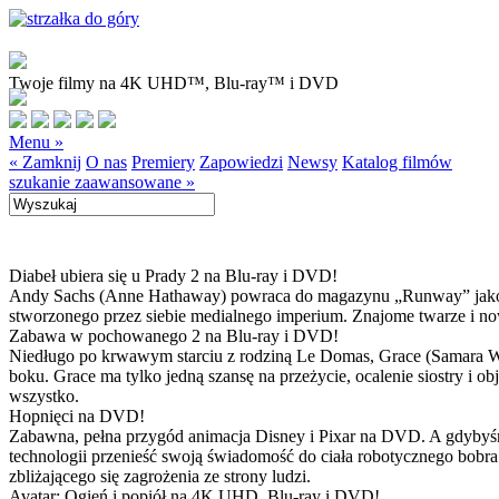
Twoje filmy na 4K UHD™, Blu-ray™ i DVD
Menu »
« Zamknij
O nas
Premiery
Zapowiedzi
Newsy
Katalog filmów
szukanie zaawansowane »
Diabeł ubiera się u Prady 2 na Blu-ray i DVD!
Andy Sachs (Anne Hathaway) powraca do magazynu „Runway” jako now
stworzonego przez siebie medialnego imperium. Znajome twarze i now
Zabawa w pochowanego 2 na Blu-ray i DVD!
Niedługo po krwawym starciu z rodziną Le Domas, Grace (Samara Wea
boku. Grace ma tylko jedną szansę na przeżycie, ocalenie siostry i
wszystko.
Hopnięci na DVD!
Zabawna, pełna przygód animacja Disney i Pixar na DVD. A gdybyśmy
technologii przenieść swoją świadomość do ciała robotycznego bobra
zbliżającego się zagrożenia ze strony ludzi.
Avatar: Ogień i popiół na 4K UHD, Blu-ray i DVD!