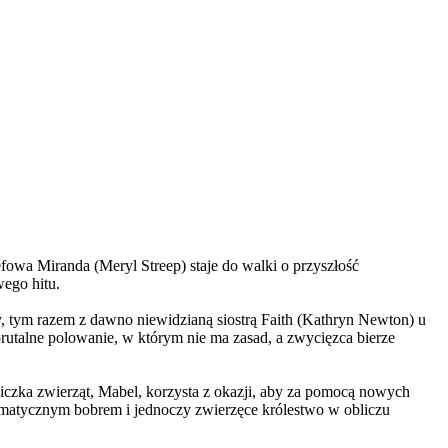
wa Miranda (Meryl Streep) staje do walki o przyszłość
wego hitu.
, tym razem z dawno niewidzianą siostrą Faith (Kathryn Newton) u
brutalne polowanie, w którym nie ma zasad, a zwycięzca bierze
czka zwierząt, Mabel, korzysta z okazji, aby za pomocą nowych
yzmatycznym bobrem i jednoczy zwierzęce królestwo w obliczu