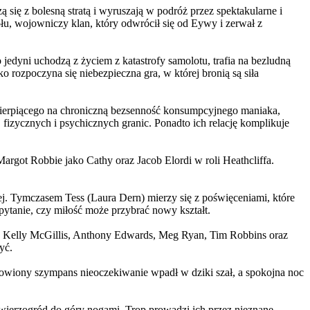
 się z bolesną stratą i wyruszają w podróż przez spektakularne i
, wojowniczy klan, który odwrócił się od Eywy i zerwał z
yni uchodzą z życiem z katastrofy samolotu, trafia na bezludną
rozpoczyna się niebezpieczna gra, w której bronią są siła
ierpiącego na chroniczną bezsenność konsumpcyjnego maniaka,
 fizycznych i psychicznych granic. Ponadto ich relację komplikuje
argot Robbie jako Cathy oraz Jacob Elordi w roli Heathcliffa.
ej. Tymczasem Tess (Laura Dern) mierzy się z poświęceniami, które
ytanie, czy miłość może przybrać nowy kształt.
er, Kelly McGillis, Anthony Edwards, Meg Ryan, Tim Robbins oraz
yć.
omowiony szympans nieoczekiwanie wpadł w dziki szał, a spokojna noc
ierzogród do góry nogami. Trop prowadzi ich przez nieznane