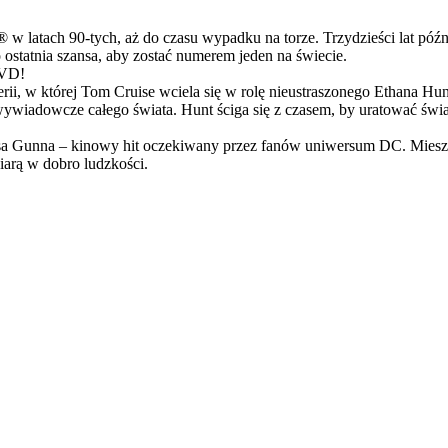
latach 90-tych, aż do czasu wypadku na torze. Trzydzieści lat późn
ostatnia szansa, aby zostać numerem jeden na świecie.
DVD!
serii, w której Tom Cruise wciela się w rolę nieustraszonego Ethana 
ci wywiadowcze całego świata. Hunt ściga się z czasem, by uratować świ
Gunna – kinowy hit oczekiwany przez fanów uniwersum DC. Mieszanka
arą w dobro ludzkości.