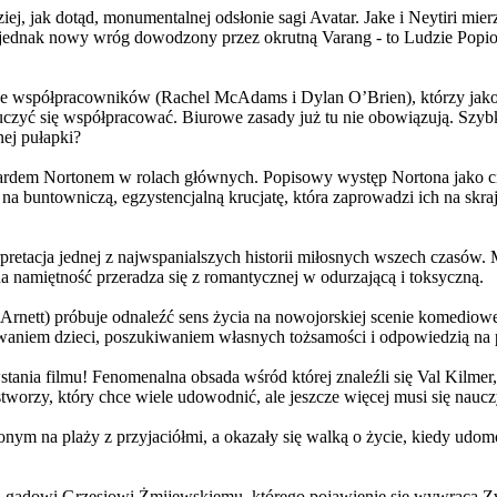
j, jak dotąd, monumentalnej odsłonie sagi Avatar. Jake i Neytiri mierzą
jednak nowy wróg dowodzony przez okrutną Varang - to Ludzie Popiołu
 współpracowników (Rachel McAdams i Dylan O’Brien), którzy jako jed
yć się współpracować. Biurowe zasady już tu nie obowiązują. Szybko 
nej pułapki?
wardem Nortonem w rolach głównych. Popisowy występ Nortona jako c
a buntowniczą, egzystencjalną krucjatę, która zaprowadzi ich na skraj
etacja jednej z najwspanialszych historii miłosnych wszech czasów. M
na namiętność przeradza się z romantycznej w odurzającą i toksyczną.
Arnett) próbuje odnaleźć sens życia na nowojorskiej scenie komediow
owaniem dzieci, poszukiwaniem własnych tożsamości i odpowiedzią na p
wstania filmu! Fenomenalna obsada wśród której znaleźli się Val Kilm
orzy, który chce wiele udowodnić, ale jeszcze więcej musi się naucz
onym na plaży z przyjaciółmi, a okazały się walką o życie, kiedy ud
 gadowi Grzesiowi Żmijewskiemu, którego pojawienie się wywraca Zw