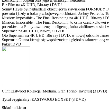
kosmicznym bogiem oraz jego tajemniczym heroldem...
F1: Film na 4K UHD, Blu-ray i DVD!
Sonny Hayes był najbardziej obiecującym zjawiskiem FORMUŁY 1® w 
powrotu i jazdy u boku przebojowego debiutanta Joshuy Pearce’a. To 
Mission: Impossible - The Final Reckoning na 4K UHD, Blu-ray i 
Mission: Impossible - The Final Reckoning, to ósma część kultowej 
poszukiwania Entity - sztucznej inteligencji, która zinfiltrowała sie
Superman na 4K UHD, Blu-ray i DVD!
Oto Superman na 4K UHD, Blu-ray i DVD, w nowej odsłonie Jamesa 
Superman Gunna kieruje się współczuciem i głęboko zakorzenioną wi
Pakiet DVD
Clint Eastwood Kolekcja (Medium, Gran Torino, Invictus) (3 DVD)
Tytuł oryginalny:
EASTWOOD BOXSET (3 DVD)
Skład pakietu: