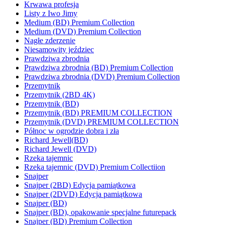
Krwawa profesja
Listy z Iwo Jimy
Medium (BD) Premium Collection
Medium (DVD) Premium Collection
Nagłe zderzenie
Niesamowity jeździec
Prawdziwa zbrodnia
Prawdziwa zbrodnia (BD) Premium Collection
Prawdziwa zbrodnia (DVD) Premium Collection
Przemytnik
Przemytnik (2BD 4K)
Przemytnik (BD)
Przemytnik (BD) PREMIUM COLLECTION
Przemytnik (DVD) PREMIUM COLLECTION
Północ w ogrodzie dobra i zła
Richard Jewell(BD)
Richard Jewell (DVD)
Rzeka tajemnic
Rzeka tajemnic (DVD) Premium Collectiion
Snajper
Snajper (2BD) Edycja pamiątkowa
Snajper (2DVD) Edycja pamiątkowa
Snajper (BD)
Snajper (BD), opakowanie specjalne futurepack
Snajper (BD) Premium Collection