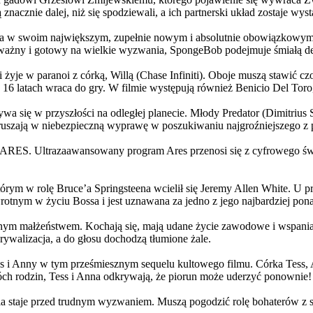
 znacznie dalej, niż się spodziewali, a ich partnerski układ zostaje w
życia w swoim największym, zupełnie nowym i absolutnie obowiązkowy
ażny i gotowy na wielkie wyzwania, SpongeBob podejmuje śmiałą dec
yje w paranoi z córką, Willą (Chase Infiniti). Oboje muszą stawić czoł
16 latach wraca do gry. W filmie występują również Benicio Del Toro,
grywa się w przyszłości na odległej planecie. Młody Predator (Dimitri
 ruszają w niebezpieczną wyprawę w poszukiwaniu najgroźniejszego z
: ARES. Ultrazaawansowany program Ares przenosi się z cyfrowego świ
rym w rolę Bruce’a Springsteena wcielił się Jeremy Allen White. U p
rotnym w życiu Bossa i jest uznawana za jedno z jego najbardziej po
jnym małżeństwem. Kochają się, mają udane życie zawodowe i wspaniałe
ywalizacja, a do głosu dochodzą tłumione żale.
 w tym prześmiesznym sequelu kultowego filmu. Córka Tess, Anna, 
h rodzin, Tess i Anna odkrywają, że piorun może uderzyć ponownie!
la staje przed trudnym wyzwaniem. Muszą pogodzić rolę bohaterów z s