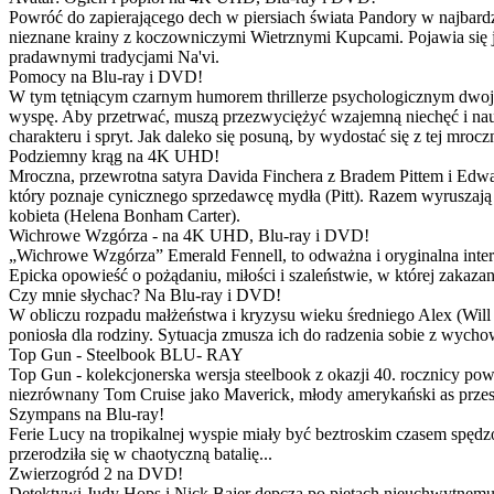
Powróć do zapierającego dech w piersiach świata Pandory w najbardzie
nieznane krainy z koczowniczymi Wietrznymi Kupcami. Pojawia się 
pradawnymi tradycjami Na'vi.
Pomocy na Blu-ray i DVD!
W tym tętniącym czarnym humorem thrillerze psychologicznym dwoje
wyspę. Aby przetrwać, muszą przezwyciężyć wzajemną niechęć i naucz
charakteru i spryt. Jak daleko się posuną, by wydostać się z tej mrocz
Podziemny krąg na 4K UHD!
Mroczna, przewrotna satyra Davida Finchera z Bradem Pittem i Ed
który poznaje cynicznego sprzedawcę mydła (Pitt). Razem wyruszają n
kobieta (Helena Bonham Carter).
Wichrowe Wzgórza - na 4K UHD, Blu-ray i DVD!
„Wichrowe Wzgórza” Emerald Fennell, to odważna i oryginalna interpr
Epicka opowieść o pożądaniu, miłości i szaleństwie, w której zakaza
Czy mnie słychac? Na Blu-ray i DVD!
W obliczu rozpadu małżeństwa i kryzysu wieku średniego Alex (Will 
poniosła dla rodziny. Sytuacja zmusza ich do radzenia sobie z wych
Top Gun - Steelbook BLU- RAY
Top Gun - kolekcjonerska wersja steelbook z okazji 40. rocznicy po
niezrównany Tom Cruise jako Maverick, młody amerykański as przestw
Szympans na Blu-ray!
Ferie Lucy na tropikalnej wyspie miały być beztroskim czasem spędz
przerodziła się w chaotyczną batalię...
Zwierzogród 2 na DVD!
Detektywi Judy Hops i Nick Bajer depczą po piętach nieuchwytnemu