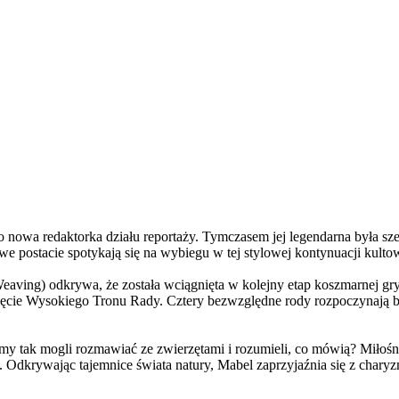
a redaktorka działu reportaży. Tymczasem jej legendarna była szefo
e postacie spotykają się na wybiegu w tej stylowej kontynuacji kulto
ving) odkrywa, że została wciągnięta w kolejny etap koszmarnej gry
 objęcie Wysokiego Tronu Rady. Cztery bezwzględne rody rozpoczynają 
 tak mogli rozmawiać ze zwierzętami i rozumieli, co mówią? Miłośni
. Odkrywając tajemnice świata natury, Mabel zaprzyjaźnia się z char