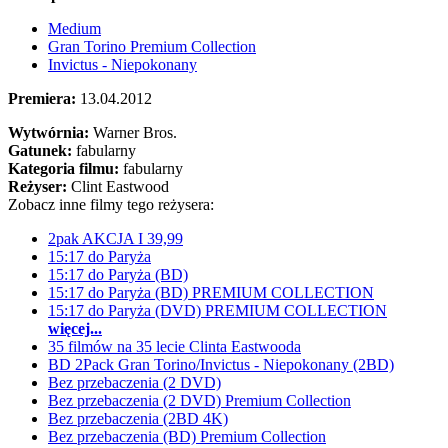
Medium
Gran Torino Premium Collection
Invictus - Niepokonany
Premiera:
13.04.2012
Wytwórnia:
Warner Bros.
Gatunek:
fabularny
Kategoria filmu:
fabularny
Reżyser:
Clint Eastwood
Zobacz inne filmy tego reżysera:
2pak AKCJA I 39,99
15:17 do Paryża
15:17 do Paryża (BD)
15:17 do Paryża (BD) PREMIUM COLLECTION
15:17 do Paryża (DVD) PREMIUM COLLECTION
więcej...
35 filmów na 35 lecie Clinta Eastwooda
BD 2Pack Gran Torino/Invictus - Niepokonany (2BD)
Bez przebaczenia (2 DVD)
Bez przebaczenia (2 DVD) Premium Collection
Bez przebaczenia (2BD 4K)
Bez przebaczenia (BD) Premium Collection