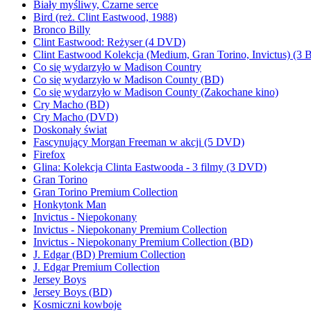
Biały myśliwy, Czarne serce
Bird (reż. Clint Eastwood, 1988)
Bronco Billy
Clint Eastwood: Reżyser (4 DVD)
Clint Eastwood Kolekcja (Medium, Gran Torino, Invictus) (3 
Co się wydarzyło w Madison Country
Co się wydarzyło w Madison County (BD)
Co się wydarzyło w Madison County (Zakochane kino)
Cry Macho (BD)
Cry Macho (DVD)
Doskonały świat
Fascynujący Morgan Freeman w akcji (5 DVD)
Firefox
Glina: Kolekcja Clinta Eastwooda - 3 filmy (3 DVD)
Gran Torino
Gran Torino Premium Collection
Honkytonk Man
Invictus - Niepokonany
Invictus - Niepokonany Premium Collection
Invictus - Niepokonany Premium Collection (BD)
J. Edgar (BD) Premium Collection
J. Edgar Premium Collection
Jersey Boys
Jersey Boys (BD)
Kosmiczni kowboje