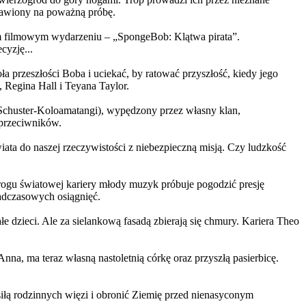
ystawiony na poważną próbę.
m filmowym wydarzeniu – „SpongeBob: Klątwa pirata”.
yzję...
a przeszłości Boba i uciekać, by ratować przyszłość, kiedy jego
 Regina Hall i Teyana Taylor.
us Schuster-Koloamatangi), wypędzony przez własny klan,
 przeciwników.
ata do naszej rzeczywistości z niebezpieczną misją. Czy ludzkość
rogu światowej kariery młody muzyk próbuje pogodzić presję
nadczasowych osiągnięć.
 dzieci. Ale za sielankową fasadą zbierają się chmury. Kariera Theo
ma teraz własną nastoletnią córkę oraz przyszłą pasierbicę.
iłą rodzinnych więzi i obronić Ziemię przed nienasyconym