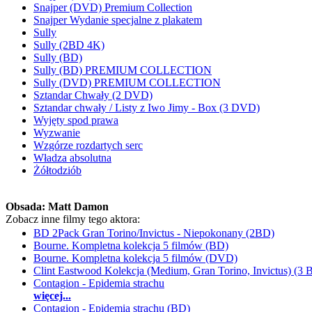
Snajper (DVD) Premium Collection
Snajper Wydanie specjalne z plakatem
Sully
Sully (2BD 4K)
Sully (BD)
Sully (BD) PREMIUM COLLECTION
Sully (DVD) PREMIUM COLLECTION
Sztandar Chwały (2 DVD)
Sztandar chwały / Listy z Iwo Jimy - Box (3 DVD)
Wyjęty spod prawa
Wyzwanie
Wzgórze rozdartych serc
Władza absolutna
Żółtodziób
Obsada:
Matt Damon
Zobacz inne filmy tego aktora:
BD 2Pack Gran Torino/Invictus - Niepokonany (2BD)
Bourne. Kompletna kolekcja 5 filmów (BD)
Bourne. Kompletna kolekcja 5 filmów (DVD)
Clint Eastwood Kolekcja (Medium, Gran Torino, Invictus) (3 
Contagion - Epidemia strachu
więcej...
Contagion - Epidemia strachu (BD)