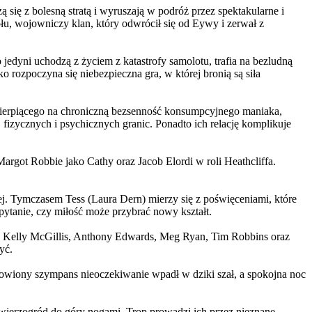
 się z bolesną stratą i wyruszają w podróż przez spektakularne i
, wojowniczy klan, który odwrócił się od Eywy i zerwał z
yni uchodzą z życiem z katastrofy samolotu, trafia na bezludną
rozpoczyna się niebezpieczna gra, w której bronią są siła
ierpiącego na chroniczną bezsenność konsumpcyjnego maniaka,
 fizycznych i psychicznych granic. Ponadto ich relację komplikuje
argot Robbie jako Cathy oraz Jacob Elordi w roli Heathcliffa.
ej. Tymczasem Tess (Laura Dern) mierzy się z poświęceniami, które
ytanie, czy miłość może przybrać nowy kształt.
er, Kelly McGillis, Anthony Edwards, Meg Ryan, Tim Robbins oraz
yć.
omowiony szympans nieoczekiwanie wpadł w dziki szał, a spokojna noc
ierzogród do góry nogami. Trop prowadzi ich przez nieznane