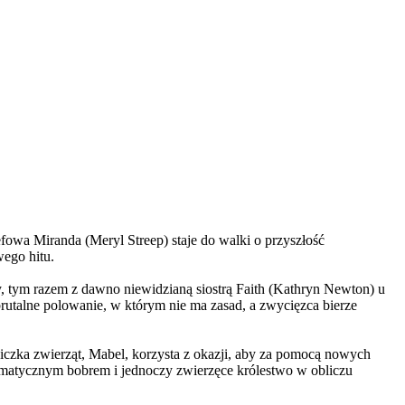
wa Miranda (Meryl Streep) staje do walki o przyszłość
wego hitu.
, tym razem z dawno niewidzianą siostrą Faith (Kathryn Newton) u
brutalne polowanie, w którym nie ma zasad, a zwycięzca bierze
czka zwierząt, Mabel, korzysta z okazji, aby za pomocą nowych
yzmatycznym bobrem i jednoczy zwierzęce królestwo w obliczu