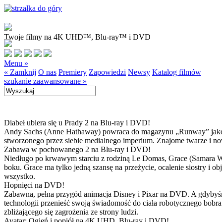
Twoje filmy na 4K UHD™, Blu-ray™ i DVD
Menu »
« Zamknij
O nas
Premiery
Zapowiedzi
Newsy
Katalog filmów
szukanie zaawansowane »
Diabeł ubiera się u Prady 2 na Blu-ray i DVD!
Andy Sachs (Anne Hathaway) powraca do magazynu „Runway” jako now
stworzonego przez siebie medialnego imperium. Znajome twarze i now
Zabawa w pochowanego 2 na Blu-ray i DVD!
Niedługo po krwawym starciu z rodziną Le Domas, Grace (Samara Wea
boku. Grace ma tylko jedną szansę na przeżycie, ocalenie siostry i
wszystko.
Hopnięci na DVD!
Zabawna, pełna przygód animacja Disney i Pixar na DVD. A gdybyśmy
technologii przenieść swoją świadomość do ciała robotycznego bobra
zbliżającego się zagrożenia ze strony ludzi.
Avatar: Ogień i popiół na 4K UHD, Blu-ray i DVD!