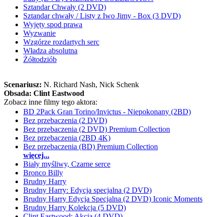
Sztandar Chwały (2 DVD)
Sztandar chwały / Listy z Iwo Jimy - Box (3 DVD)
Wyjęty spod prawa
Wyzwanie
Wzgórze rozdartych serc
Władza absolutna
Żółtodziób
Scenariusz:
N. Richard Nash
, Nick Schenk
Obsada:
Clint Eastwood
Zobacz inne filmy tego aktora:
BD 2Pack Gran Torino/Invictus - Niepokonany (2BD)
Bez przebaczenia (2 DVD)
Bez przebaczenia (2 DVD) Premium Collection
Bez przebaczenia (2BD 4K)
Bez przebaczenia (BD) Premium Collection
więcej...
Biały myśliwy, Czarne serce
Bronco Billy
Brudny Harry
Brudny Harry: Edycja specjalna (2 DVD)
Brudny Harry Edycja Specjalna (2 DVD) Iconic Moments
Brudny Harry Kolekcja (5 DVD)
Clint Eastwood: Akcja (4 DVD)