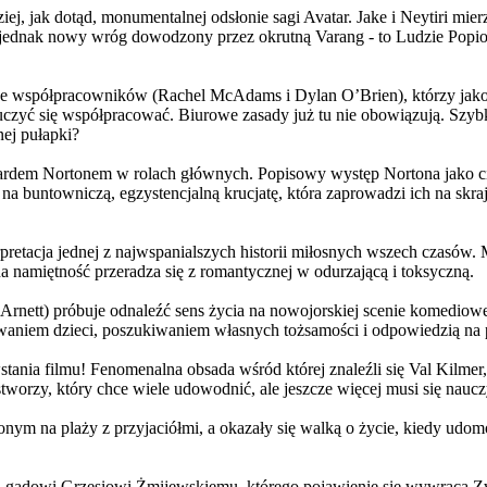
j, jak dotąd, monumentalnej odsłonie sagi Avatar. Jake i Neytiri mierzą
jednak nowy wróg dowodzony przez okrutną Varang - to Ludzie Popiołu
 współpracowników (Rachel McAdams i Dylan O’Brien), którzy jako jed
yć się współpracować. Biurowe zasady już tu nie obowiązują. Szybko 
nej pułapki?
wardem Nortonem w rolach głównych. Popisowy występ Nortona jako c
a buntowniczą, egzystencjalną krucjatę, która zaprowadzi ich na skraj
etacja jednej z najwspanialszych historii miłosnych wszech czasów. M
na namiętność przeradza się z romantycznej w odurzającą i toksyczną.
Arnett) próbuje odnaleźć sens życia na nowojorskiej scenie komediow
owaniem dzieci, poszukiwaniem własnych tożsamości i odpowiedzią na p
wstania filmu! Fenomenalna obsada wśród której znaleźli się Val Kilm
orzy, który chce wiele udowodnić, ale jeszcze więcej musi się naucz
onym na plaży z przyjaciółmi, a okazały się walką o życie, kiedy ud
 gadowi Grzesiowi Żmijewskiemu, którego pojawienie się wywraca Zw