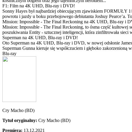
kosmicznym bogiem oraz jego tajemniczym heroldem...
F1: Film na 4K UHD, Blu-ray i DVD!
Sonny Hayes był najbardziej obiecującym zjawiskiem FORMUŁY 1® w 
powrotu i jazdy u boku przebojowego debiutanta Joshuy Pearce’a. To 
Mission: Impossible - The Final Reckoning na 4K UHD, Blu-ray i 
Mission: Impossible - The Final Reckoning, to ósma część kultowej 
poszukiwania Entity - sztucznej inteligencji, która zinfiltrowała sie
Superman na 4K UHD, Blu-ray i DVD!
Oto Superman na 4K UHD, Blu-ray i DVD, w nowej odsłonie Jamesa 
Superman Gunna kieruje się współczuciem i głęboko zakorzenioną wi
Blu-ray
Cry Macho (BD)
Tytuł oryginalny:
Cry Macho (BD)
Premiera:
13.12.2021