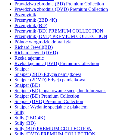
Prawdziwa zbrodnia (BD) Premium Collection
Prawdziwa zbrodnia (DVD) Premium Collection
Przemytnik
Przemytnik (2BD 4K)
Przemytnik (BD)
Przemytnik (BD) PREMIUM COLLECTION
Przemytnik (DVD) PREMIUM COLLECTION
Północ w ogrodzie dobra i zła
Richard Jewell(BD)
Richard Jewell (DVD)
Rzeka tajemnic
Rzeka tajemnic (DVD) Premium Collectiion
Snajper
Snajper (2BD) Edycja pamiątkowa
Snajper (2DVD) Edycja pamiątkowa
Snajper (BD)
Snajper (BD), opakowanie specjalne futurepack
Snajper (BD) Premium Collection
Snajper (DVD) Premium Collection
Snajper Wydanie specjalne z plakatem
Sully
Sully (2BD 4K)
Sully (BD)
Sully (BD) PREMIUM COLLECTION
Sully (DVD) PREMIUM COLLECTION