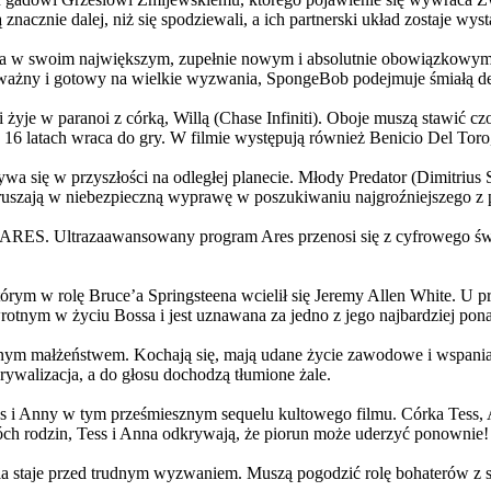
 znacznie dalej, niż się spodziewali, a ich partnerski układ zostaje w
życia w swoim największym, zupełnie nowym i absolutnie obowiązkowy
ażny i gotowy na wielkie wyzwania, SpongeBob podejmuje śmiałą dec
yje w paranoi z córką, Willą (Chase Infiniti). Oboje muszą stawić czoł
16 latach wraca do gry. W filmie występują również Benicio Del Toro,
grywa się w przyszłości na odległej planecie. Młody Predator (Dimitri
 ruszają w niebezpieczną wyprawę w poszukiwaniu najgroźniejszego z
: ARES. Ultrazaawansowany program Ares przenosi się z cyfrowego świ
rym w rolę Bruce’a Springsteena wcielił się Jeremy Allen White. U p
rotnym w życiu Bossa i jest uznawana za jedno z jego najbardziej po
jnym małżeństwem. Kochają się, mają udane życie zawodowe i wspaniałe
ywalizacja, a do głosu dochodzą tłumione żale.
 w tym prześmiesznym sequelu kultowego filmu. Córka Tess, Anna, 
h rodzin, Tess i Anna odkrywają, że piorun może uderzyć ponownie!
la staje przed trudnym wyzwaniem. Muszą pogodzić rolę bohaterów z s