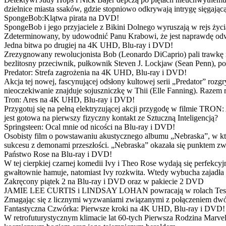
dzielnice miasta ssaków, gdzie stopniowo odkrywają intrygę sięgającą
SpongeBob:Klątwa pirata na DVD!
SpongeBob i jego przyjaciele z Bikini Dolnego wyruszają w rejs 
Zdeterminowany, by udowodnić Panu Krabowi, że jest naprawdę odw
Jedna bitwa po drugiej na 4K UHD, Blu-ray i DVD!
Zrezygnowany rewolucjonista Bob (Leonardo DiCaprio) pali trawkę i ż
bezlitosny przeciwnik, pułkownik Steven J. Lockjaw (Sean Penn), po 
Predator: Strefa zagrożenia na 4K UHD, Blu-ray i DVD!
Akcja tej nowej, fascynującej odsłony kultowej serii „Predator” roz
nieoczekiwanie znajduje sojuszniczkę w Thii (Elle Fanning). Razem
Tron: Ares na 4K UHD, Blu-ray i DVD!
Przygotuj się na pełną elektryzującej akcji przygodę w filmie TRON
jest gotowa na pierwszy fizyczny kontakt ze Sztuczną Inteligencją?
Springsteen: Ocal mnie od nicości na Blu-ray i DVD!
Osobisty film o powstawaniu akustycznego albumu „Nebraska”, w któ
sukcesu z demonami przeszłości. „Nebraska” okazała się punktem zw
Państwo Rose na Blu-ray i DVD!
W tej cierpkiej czarnej komedii Ivy i Theo Rose wydają się perfekcy
gwałtownie hamuje, natomiast Ivy rozkwita. Wtedy wybucha zajadła r
Zakręcony piątek 2 na Blu-ray i DVD oraz w pakiecie 2 DVD
JAMIE LEE CURTIS i LINDSAY LOHAN powracają w rolach Tess i Anny
Zmagając się z licznymi wyzwaniami związanymi z połączeniem dwóc
Fantastyczna Czwórka: Pierwsze kroki na 4K UHD, Blu-ray i DVD!
W retrofuturystycznym klimacie lat 60-tych Pierwsza Rodzina Marve