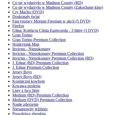
Co się wydarzyło w Madison County (BD)
Co się wydarzyło w Madison County (Zakochane kino)
Cry Macho (DVD)
Doskonały świat
Fascynujący Morgan Freeman w akcji (5 DVD)
Firefox
Glina: Kolekcja Clinta Eastwooda - 3 filmy (3 DVD)
Gran Torino
Gran Torino Premium Collection
Honkytonk Man
Invictus - Niepokonany
Invictus - Niepokonany Premium Collection
Invictus - Niepokonany Premium Collection (BD)
J. Edgar (BD) Premium Collection
J. Edgar Premium Collection
Jersey Boys
Jersey Boys (BD)
Kosmiczni kowboje
Krwawa profesja
Listy z Iwo Jimy
Medium (BD) Premium Collection
Medium (DVD) Premium Collection
Nagłe zderzenie
Niesamowity jeździec
Prawdziwa zbrodnia