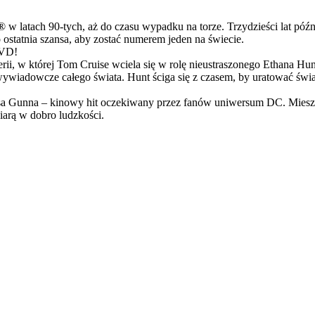
latach 90-tych, aż do czasu wypadku na torze. Trzydzieści lat późn
ostatnia szansa, aby zostać numerem jeden na świecie.
DVD!
serii, w której Tom Cruise wciela się w rolę nieustraszonego Ethana 
ci wywiadowcze całego świata. Hunt ściga się z czasem, by uratować świ
Gunna – kinowy hit oczekiwany przez fanów uniwersum DC. Mieszanka
arą w dobro ludzkości.