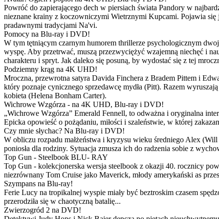
Powróć do zapierającego dech w piersiach świata Pandory w najbardzie
nieznane krainy z koczowniczymi Wietrznymi Kupcami. Pojawia się 
pradawnymi tradycjami Na'vi.
Pomocy na Blu-ray i DVD!
W tym tętniącym czarnym humorem thrillerze psychologicznym dwoje
wyspę. Aby przetrwać, muszą przezwyciężyć wzajemną niechęć i naucz
charakteru i spryt. Jak daleko się posuną, by wydostać się z tej mrocz
Podziemny krąg na 4K UHD!
Mroczna, przewrotna satyra Davida Finchera z Bradem Pittem i Ed
który poznaje cynicznego sprzedawcę mydła (Pitt). Razem wyruszają n
kobieta (Helena Bonham Carter).
Wichrowe Wzgórza - na 4K UHD, Blu-ray i DVD!
„Wichrowe Wzgórza” Emerald Fennell, to odważna i oryginalna interpr
Epicka opowieść o pożądaniu, miłości i szaleństwie, w której zakaza
Czy mnie słychac? Na Blu-ray i DVD!
W obliczu rozpadu małżeństwa i kryzysu wieku średniego Alex (Will 
poniosła dla rodziny. Sytuacja zmusza ich do radzenia sobie z wych
Top Gun - Steelbook BLU- RAY
Top Gun - kolekcjonerska wersja steelbook z okazji 40. rocznicy po
niezrównany Tom Cruise jako Maverick, młody amerykański as przestw
Szympans na Blu-ray!
Ferie Lucy na tropikalnej wyspie miały być beztroskim czasem spędz
przerodziła się w chaotyczną batalię...
Zwierzogród 2 na DVD!
Detektywi Judy Hops i Nick Bajer depczą po piętach nieuchwytnemu