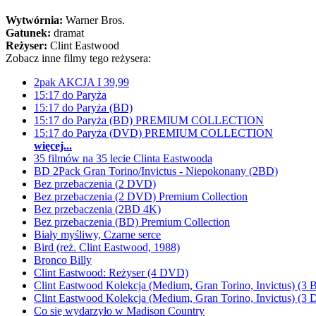
Wytwórnia:
Warner Bros.
Gatunek:
dramat
Reżyser:
Clint Eastwood
Zobacz inne filmy tego reżysera:
2pak AKCJA I 39,99
15:17 do Paryża
15:17 do Paryża (BD)
15:17 do Paryża (BD) PREMIUM COLLECTION
15:17 do Paryża (DVD) PREMIUM COLLECTION
więcej...
35 filmów na 35 lecie Clinta Eastwooda
BD 2Pack Gran Torino/Invictus - Niepokonany (2BD)
Bez przebaczenia (2 DVD)
Bez przebaczenia (2 DVD) Premium Collection
Bez przebaczenia (2BD 4K)
Bez przebaczenia (BD) Premium Collection
Biały myśliwy, Czarne serce
Bird (reż. Clint Eastwood, 1988)
Bronco Billy
Clint Eastwood: Reżyser (4 DVD)
Clint Eastwood Kolekcja (Medium, Gran Torino, Invictus) (3 
Clint Eastwood Kolekcja (Medium, Gran Torino, Invictus) (3
Co się wydarzyło w Madison Country