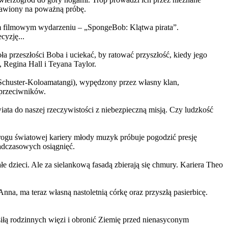
ystawiony na poważną próbę.
m filmowym wydarzeniu – „SpongeBob: Klątwa pirata”.
yzję...
a przeszłości Boba i uciekać, by ratować przyszłość, kiedy jego
 Regina Hall i Teyana Taylor.
us Schuster-Koloamatangi), wypędzony przez własny klan,
 przeciwników.
ata do naszej rzeczywistości z niebezpieczną misją. Czy ludzkość
rogu światowej kariery młody muzyk próbuje pogodzić presję
nadczasowych osiągnięć.
 dzieci. Ale za sielankową fasadą zbierają się chmury. Kariera Theo
ma teraz własną nastoletnią córkę oraz przyszłą pasierbicę.
iłą rodzinnych więzi i obronić Ziemię przed nienasyconym