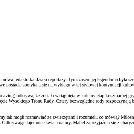
a redaktorka działu reportaży. Tymczasem jej legendarna była szefo
e postacie spotykają się na wybiegu w tej stylowej kontynuacji kulto
ving) odkrywa, że została wciągnięta w kolejny etap koszmarnej gry
 objęcie Wysokiego Tronu Rady. Cztery bezwzględne rody rozpoczynają 
 tak mogli rozmawiać ze zwierzętami i rozumieli, co mówią? Miłośni
. Odkrywając tajemnice świata natury, Mabel zaprzyjaźnia się z char